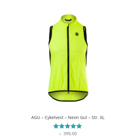
AGU – Cykelvest – Neon Gul – Str. XL
399,00
Vurderet
kr.