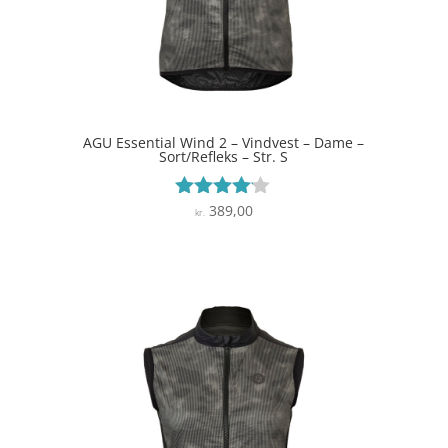
AGU Essential Wind 2 – Vindvest – Dame –
Sort/Refleks – Str. S
389,00
Vurderet
kr.
4
ud af 5