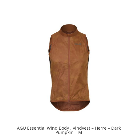
ud af 5
AGU Essential Wind Body . Vindvest – Herre – Dark
Pumpkin – M