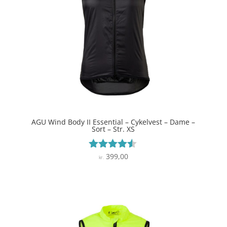
AGU Wind Body II Essential – Cykelvest – Dame –
Sort – Str. XS
399,00
Vurderet
kr.
4.4
ud af 5