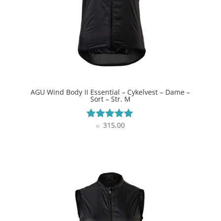
AGU Wind Body II Essential – Cykelvest – Dame –
Sort – Str. M
315,00
Vurderet
kr.
5
ud af 5