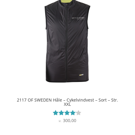
2117 OF SWEDEN Håle – Cykelvindvest – Sort – Str.
XXL
300,00
Vurderet
kr.
4
ud af 5