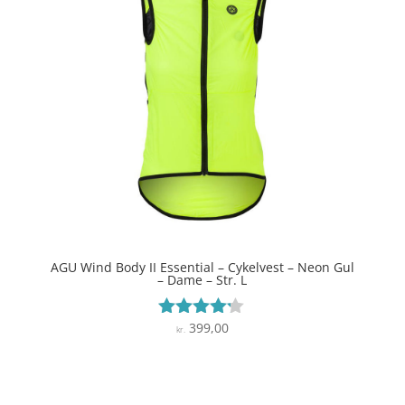
AGU Wind Body II Essential – Cykelvest – Neon Gul
– Dame – Str. L
399,00
Vurderet
kr.
4.1
ud af 5