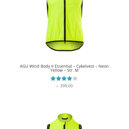
AGU Wind Body II Essential – Cykelvest – Neon
Yellow – Str. M
399,00
Vurderet
kr.
3.9
ud af 5