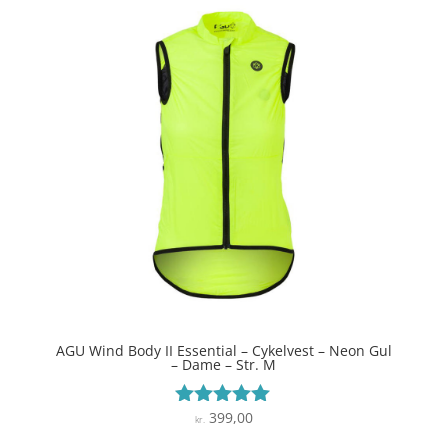
AGU Wind Body II Essential – Cykelvest – Neon Gul
– Dame – Str. M
399,00
Vurderet
kr.
5