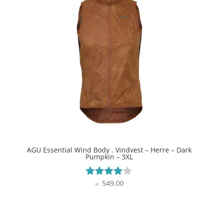
AGU Essential Wind Body . Vindvest – Herre – Dark
Pumpkin – 3XL
549,00
Vurderet
kr.
3.9
ud af 5