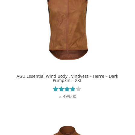
AGU Essential Wind Body . Vindvest – Herre – Dark
Pumpkin – 2XL
499,00
Vurderet
kr.
3.8
ud af 5