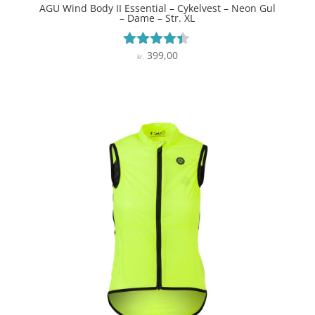
AGU Wind Body II Essential – Cykelvest – Neon Gul
– Dame – Str. XL
399,00
Vurderet
kr.
4.3
ud af 5