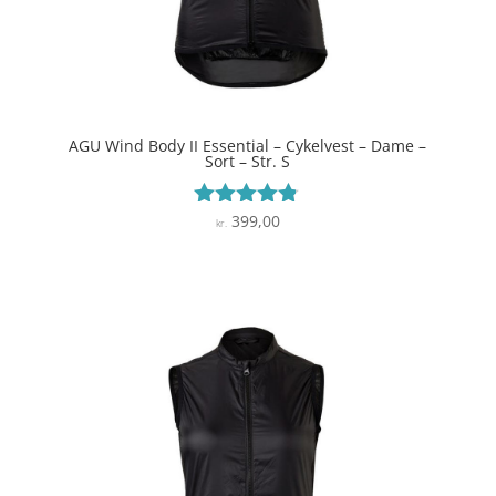
AGU Wind Body II Essential – Cykelvest – Dame –
Sort – Str. S
399,00
Vurderet
kr.
4.7
ud af 5