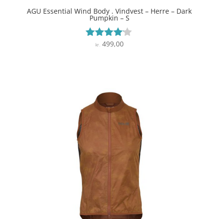
AGU Essential Wind Body . Vindvest – Herre – Dark
Pumpkin – S
499,00
Vurderet
kr.
4
ud af 5