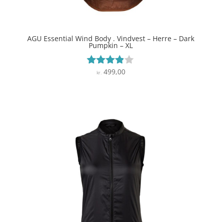
AGU Essential Wind Body . Vindvest – Herre – Dark
Pumpkin – XL
499,00
Vurderet
kr.
3.8
ud af 5