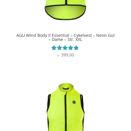
AGU Wind Body II Essential – Cykelvest – Neon Gul
– Dame – Str. XXL
399,00
Vurderet
kr.
4.7
ud af 5