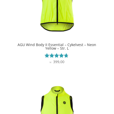
AGU Wind Body II Essential – Cykelvest – Neon
Yellow – Str. L
399,00
Vurderet
kr.
4.6
ud af 5