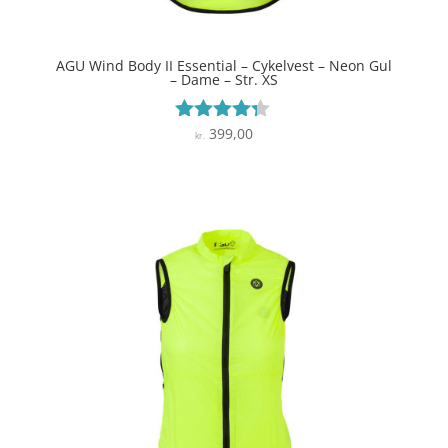
AGU Wind Body II Essential – Cykelvest – Neon Gul
– Dame – Str. XS
399,00
Vurderet
kr.
4.2
ud af 5