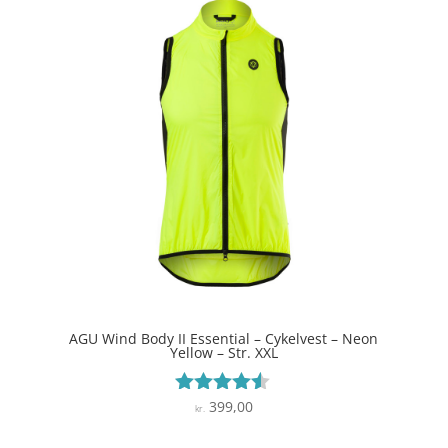
AGU Wind Body II Essential – Cykelvest – Neon
Yellow – Str. XXL
399,00
Vurderet
kr.
4.4
ud af 5