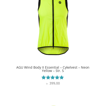
AGU Wind Body II Essential – Cykelvest – Neon
Yellow – Str. S
399,00
Vurderet
kr.
4.8
ud af 5