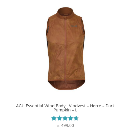
AGU Essential Wind Body . Vindvest – Herre – Dark
Pumpkin – L
499,00
Vurderet
kr.
4.6