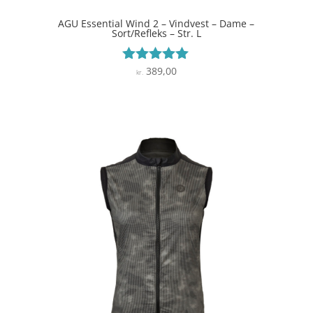
AGU Essential Wind 2 – Vindvest – Dame –
Sort/Refleks – Str. L
389,00
Vurderet
kr.
4.9
ud af 5