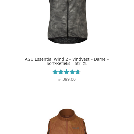
AGU Essential Wind 2 – Vindvest – Dame –
Sort/Refleks – Str. XL
389,00
Vurderet
kr.
4.5
ud af 5