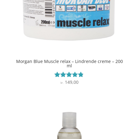
Morgan Blue Muscle relax – Lindrende creme – 200
ml
149,00
Vurderet
kr.
4.7
ud af 5