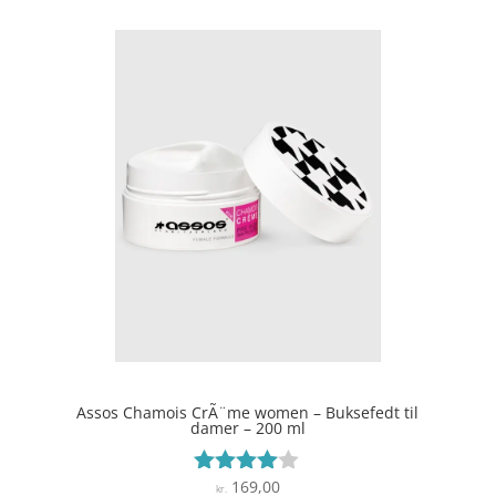
Assos Chamois CrÃ¨me women – Buksefedt til
damer – 200 ml
169,00
Vurderet
kr.