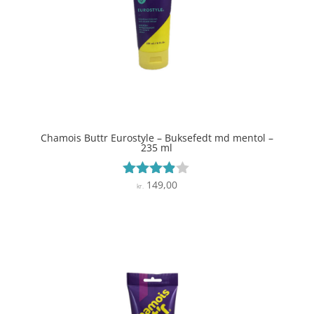
Chamois Buttr Eurostyle – Buksefedt md mentol –
235 ml
149,00
Vurderet
kr.
3.8
ud af 5