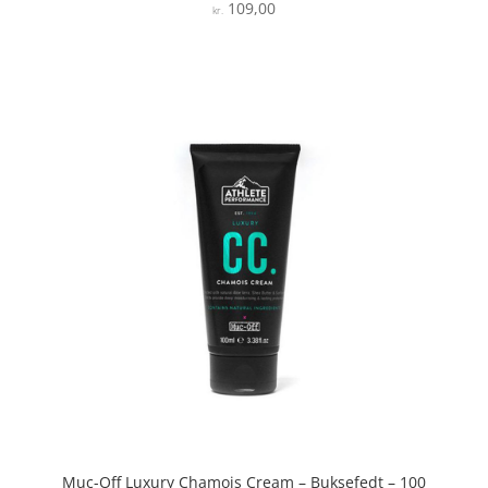
109,00
Vurderet
kr.
3.9
ud af 5
Muc-Off Luxury Chamois Cream – Buksefedt – 100