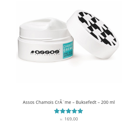
Assos Chamois CrÃ¨me – Buksefedt – 200 ml
169,00
Vurderet
kr.
5
ud af 5