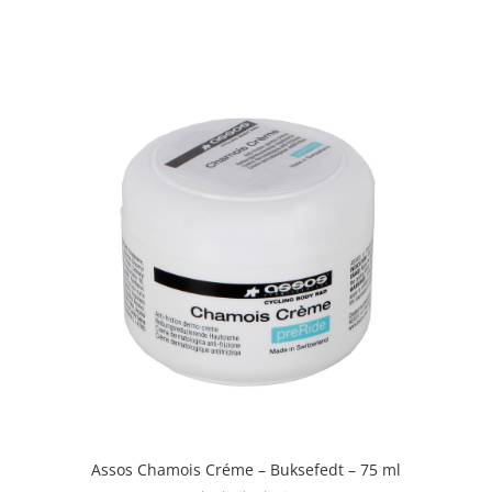
3.9
ud af 5
Assos Chamois Créme – Buksefedt – 75 ml