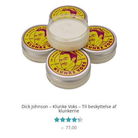
Dick Johnson – Klunke Voks – Til beskyttelse af
klunkerne
77,00
Vurderet
kr.
4.2