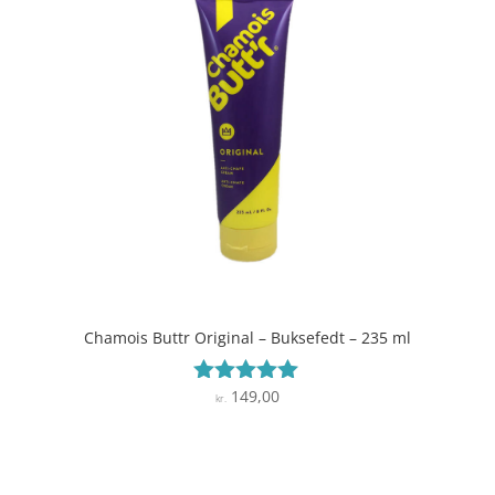
Chamois Buttr Original – Buksefedt – 235 ml
149,00
Vurderet
kr.
4.9
ud af 5