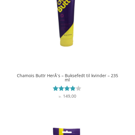
Chamois Buttr HerÂ´s – Buksefedt til kvinder – 235
ml
149,00
Vurderet
kr.
3.8
ud af 5