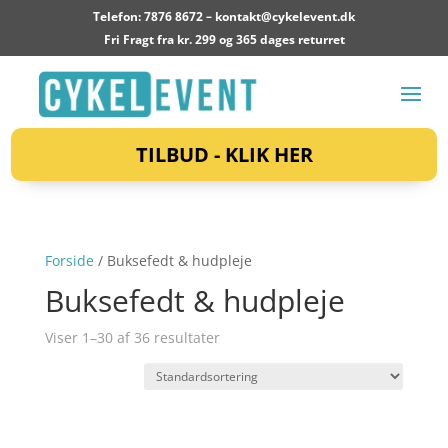
Telefon: 7876 8672 –
kontakt@cykelevent.dk
Fri Fragt fra kr. 299 og 365 dages returret
TILBUD - KLIK HER
Forside
/ Buksefedt & hudpleje
Buksefedt & hudpleje
Viser 1–30 af 36 resultater