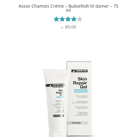
Assos Chamois Créme – Buksefedt til damer – 75
ml
89,00
Vurderet
kr.
3.9
ud af 5