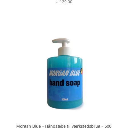
129,00
Vurderet
kr.
4.9
ud af 5
Morgan Blue – Håndsæbe til værkstedsbrug – 500