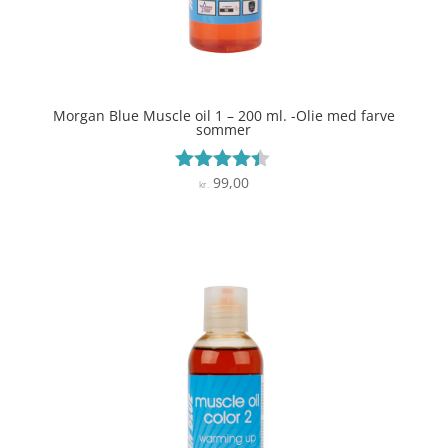
Morgan Blue Muscle oil 1 – 200 ml. -Olie med farve
sommer
99,00
Vurderet
kr.
4.3
ud af 5