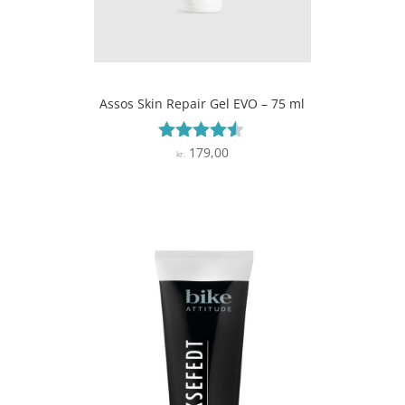
Assos Skin Repair Gel EVO – 75 ml
179,00
Vurderet
kr.
4.4
ud af 5