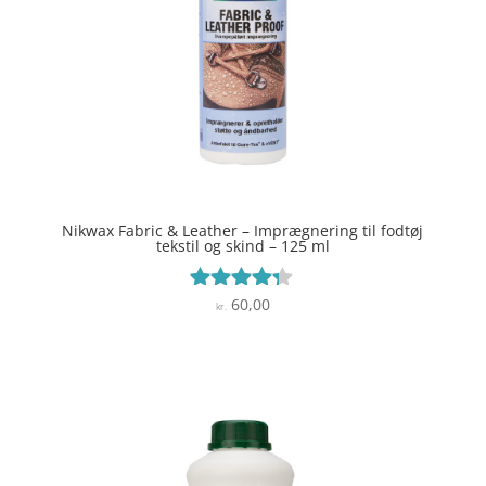
Nikwax Fabric & Leather – Imprægnering til fodtøj
tekstil og skind – 125 ml
60,00
Vurderet
kr.
4.2
ud af 5