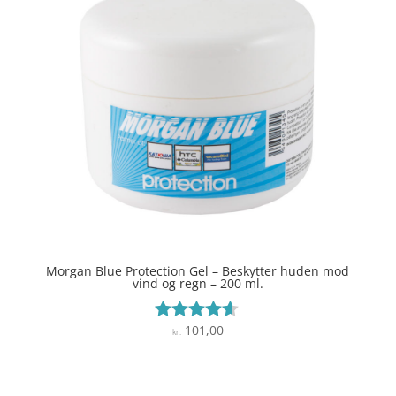
Morgan Blue Protection Gel – Beskytter huden mod
vind og regn – 200 ml.
101,00
Vurderet
kr.
4.5
ud af 5