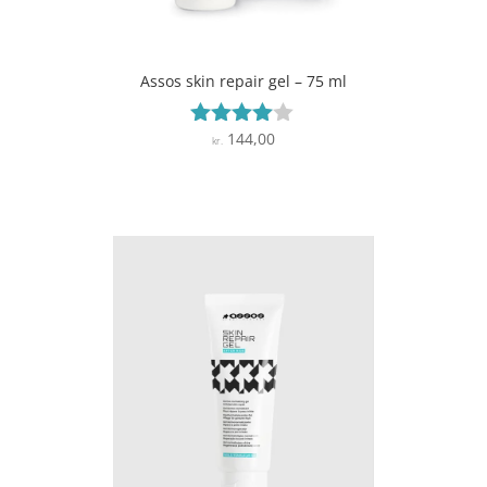
Assos skin repair gel – 75 ml
144,00
Vurderet
kr.
3.9
ud af 5