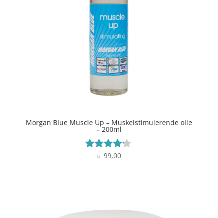
Morgan Blue Muscle Up – Muskelstimulerende olie
– 200ml
99,00
Vurderet
kr.
4.1
ud af 5