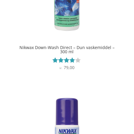
Nikwax Down-Wash Direct – Dun vaskemiddel –
300 ml
79,00
Vurderet
kr.
3.8
ud af 5