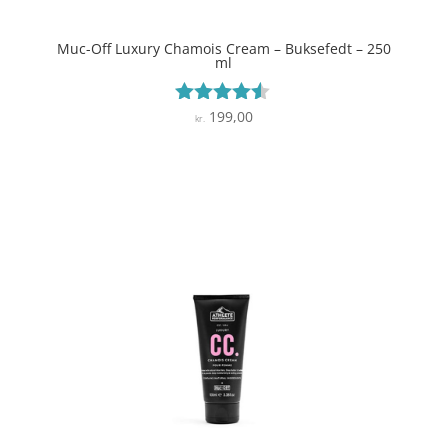
Muc-Off Luxury Chamois Cream – Buksefedt – 250
ml
199,00
Vurderet
kr.
4.4
ud af 5