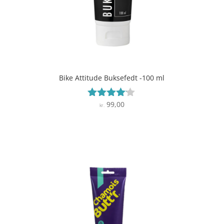
Bike Attitude Buksefedt -100 ml
99,00
Vurderet
kr.
4
ud af 5