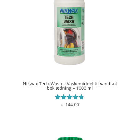
Nikwax Tech-Wash – Vaskemiddel til vandtæt
beklædning – 1000 ml
144,00
Vurderet
kr.
4.6
ud af 5