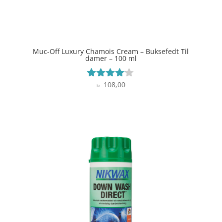
Muc-Off Luxury Chamois Cream – Buksefedt Til
damer – 100 ml
108,00
Vurderet
kr.
4
ud af 5