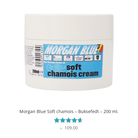
Morgan Blue Soft chamois – Buksefedt – 200 ml.
109,00
Vurderet
kr.
4.5