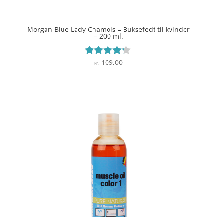
Morgan Blue Lady Chamois – Buksefedt til kvinder
– 200 ml.
109,00
Vurderet
kr.
4.1
ud af 5