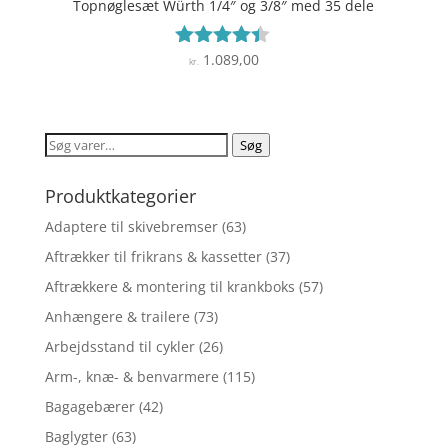
Topnøglesæt Würth 1/4″ og 3/8″ med 35 dele
1.089,00
Vurderet
kr.
4.3
ud af 5
Søg
Søg
efter:
Produktkategorier
Adaptere til skivebremser
(63)
Aftrækker til frikrans & kassetter
(37)
Aftrækkere & montering til krankboks
(57)
Anhængere & trailere
(73)
Arbejdsstand til cykler
(26)
Arm-, knæ- & benvarmere
(115)
Bagagebærer
(42)
Baglygter
(63)