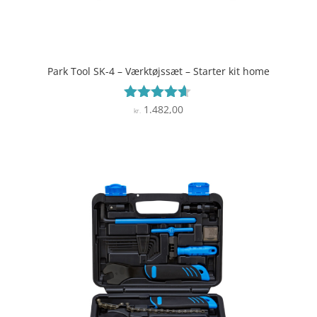
Park Tool SK-4 – Værktøjssæt – Starter kit home
1.482,00
Vurderet
kr.
4.5
ud af 5