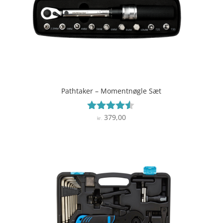
Pathtaker – Momentnøgle Sæt
379,00
Vurderet
kr.
4.4
ud af 5