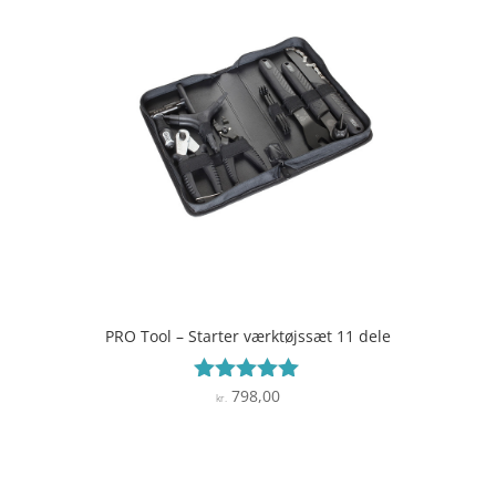
PRO Tool – Starter værktøjssæt 11 dele
798,00
Vurderet
kr.
5
ud af 5