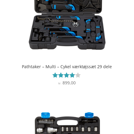
Pathtaker – Multi – Cykel værktøjssæt 29 dele
899,00
Vurderet
kr.
3.9
ud af 5