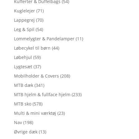
Kufferter & Duffelbags
(54)
Kuglelejer
(71)
Lappegrej
(70)
Leg & Spil
(54)
Lommelygter & Pandelamper
(11)
Løbecykel til børn
(44)
Løbehjul
(59)
Lygtesæt
(37)
Mobilholder & Covers
(208)
MTB dæk
(341)
MTB hjelm & fullface hjelm
(233)
MTB sko
(578)
Multi & mini værktøj
(23)
Nav
(198)
Øvrige dæk
(13)