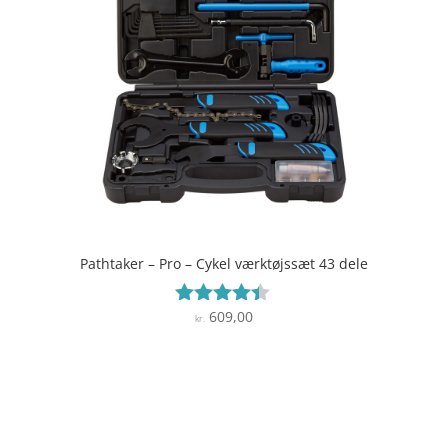
Pathtaker – Pro – Cykel værktøjssæt 43 dele
609,00
Vurderet
kr.
4.3
ud af 5