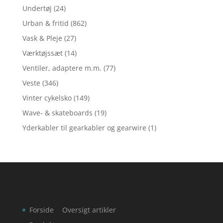
Undertøj
(24)
Urban & fritid
(862)
Vask & Pleje
(27)
Værktøjssæt
(14)
Ventiler, adaptere m.m.
(77)
Veste
(346)
Vinter cykelsko
(149)
Wave- & skateboards
(19)
Yderkabler til gearkabler og gearwire
(1)
Forside
Oversigt artikler