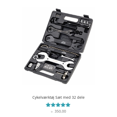
Cykelværktøj Sæt med 32 dele
350,00
Vurderet
kr.
4.9