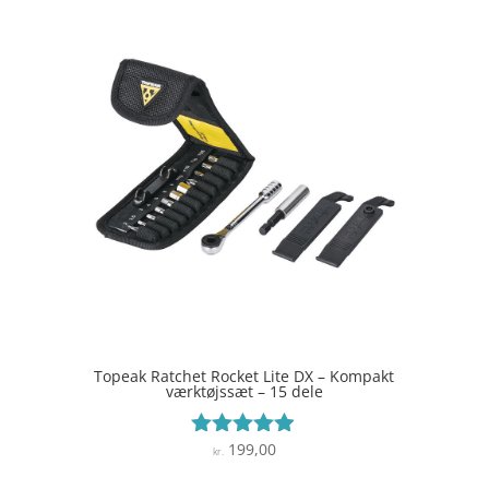
Topeak Ratchet Rocket Lite DX – Kompakt
værktøjssæt – 15 dele
199,00
Vurderet
kr.
4.8