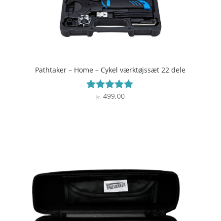
Pathtaker – Home – Cykel værktøjssæt 22 dele
499,00
Vurderet
kr.
4.9
ud af 5