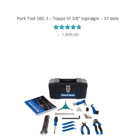
Park Tool SBS-3 – Toppe til 3/8″ topnøgle – 37 dele
1.899,00
Vurderet
kr.
4.6
ud af 5