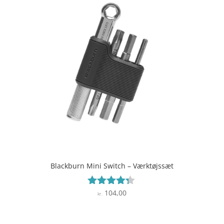
Blackburn Mini Switch – Værktøjssæt
104,00
Vurderet
kr.
4.2
ud af 5