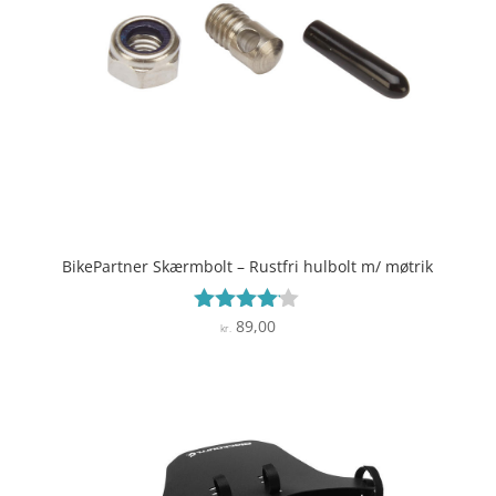
BikePartner Skærmbolt – Rustfri hulbolt m/ møtrik
89,00
Vurderet
kr.
4
ud af 5