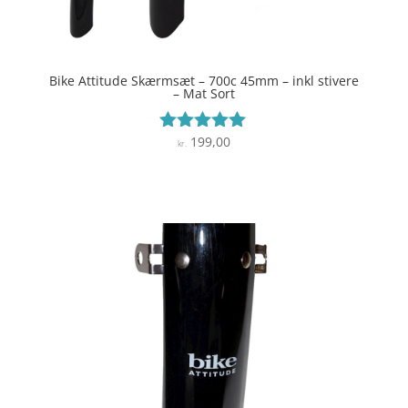
Bike Attitude Skærmsæt – 700c 45mm – inkl stivere
– Mat Sort
199,00
Vurderet
kr.
5
ud af 5