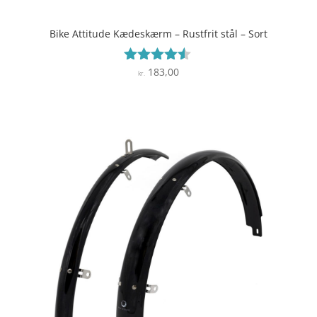
Bike Attitude Kædeskærm – Rustfrit stål – Sort
183,00
Vurderet
kr.
4.4
ud af 5