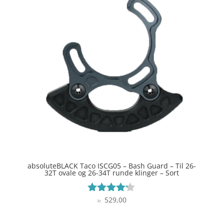
absoluteBLACK Taco ISCG05 – Bash Guard – Til 26-
32T ovale og 26-34T runde klinger – Sort
529,00
Vurderet
kr.
4.1
ud af 5