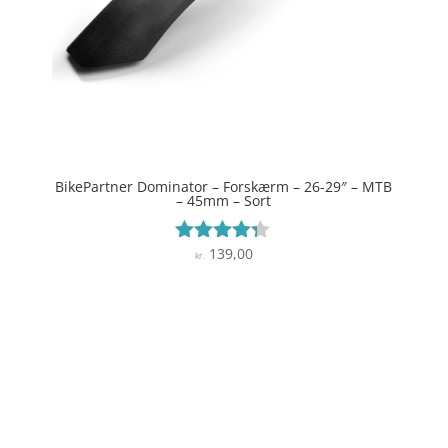
BikePartner Dominator – Forskærm – 26-29″ – MTB
– 45mm – Sort
139,00
Vurderet
kr.
4.2
ud af 5