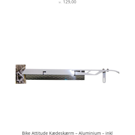
129,00
Vurderet
kr.
4.3
ud af 5
Bike Attitude Kædeskærm – Aluminium – inkl