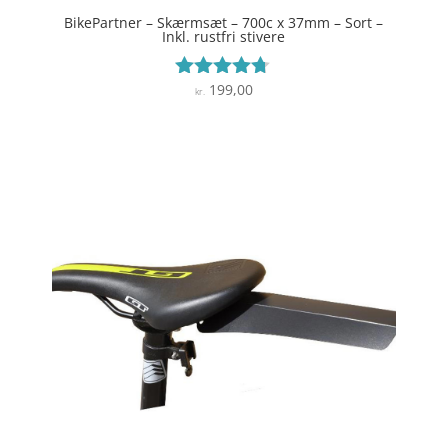
BikePartner – Skærmsæt – 700c x 37mm – Sort –
Inkl. rustfri stivere
199,00
Vurderet
kr.
4.6
ud af 5