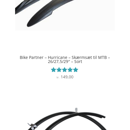
Bike Partner – Hurricane – Skærmsæt til MTB –
26/27,5/29″ – Sort
149,00
Vurderet
kr.
5
ud af 5