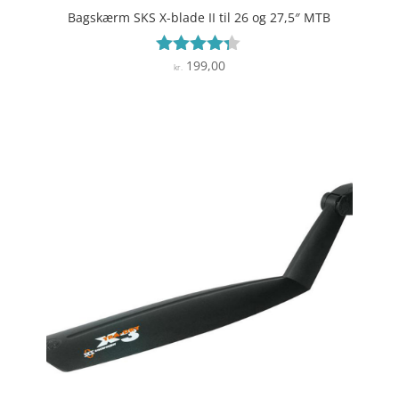
Bagskærm SKS X-blade II til 26 og 27,5″ MTB
199,00
Vurderet
kr.
4.2
ud af 5