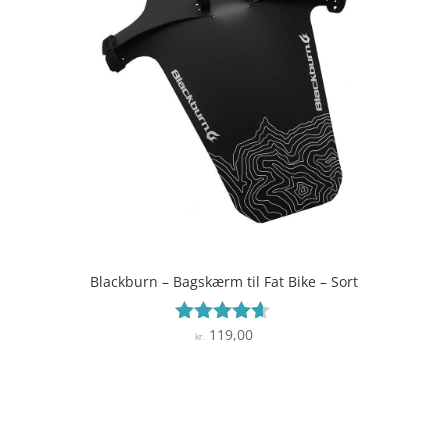
Blackburn – Bagskærm til Fat Bike – Sort
119,00
Vurderet
kr.
4.5
ud af 5