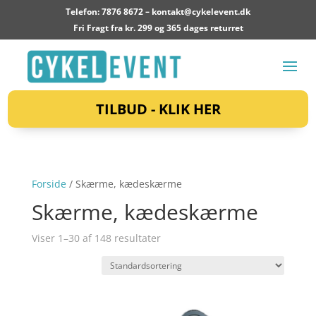
Telefon: 7876 8672 –
kontakt@cykelevent.dk
Fri Fragt fra kr. 299 og 365 dages returret
TILBUD - KLIK HER
Forside
/ Skærme, kædeskærme
Skærme, kædeskærme
Viser 1–30 af 148 resultater