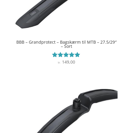
BBB – Grandprotect – Bagskærm til MTB – 27.5/29″
– Sort
149,00
Vurderet
kr.
4.9
ud af 5