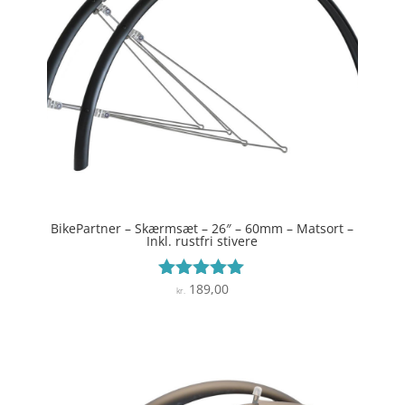
BikePartner – Skærmsæt – 26″ – 60mm – Matsort –
Inkl. rustfri stivere
189,00
Vurderet
kr.
5
ud af 5