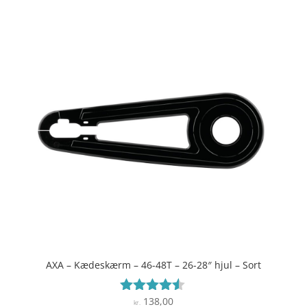
AXA – Kædeskærm – 46-48T – 26-28″ hjul – Sort
138,00
Vurderet
kr.