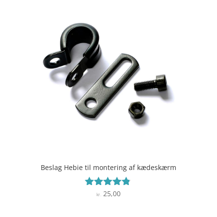
Beslag Hebie til montering af kædeskærm
25,00
Vurderet
kr.
4.7
ud af 5