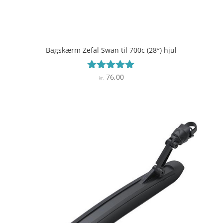
Bagskærm Zefal Swan til 700c (28″) hjul
76,00
Vurderet
kr.
5
ud af 5