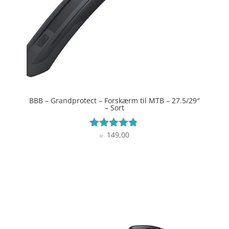
BBB – Grandprotect – Forskærm til MTB – 27.5/29″
– Sort
149,00
Vurderet
kr.
4.7
ud af 5