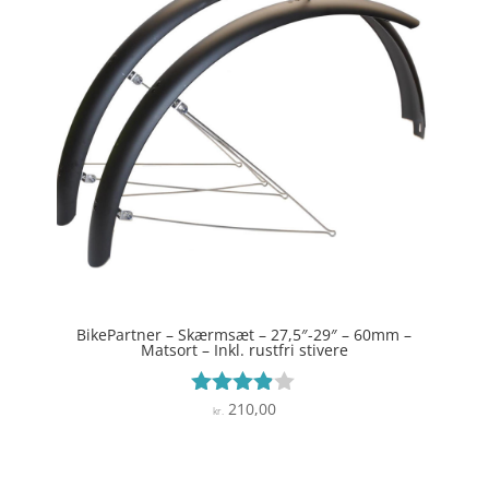
BikePartner – Skærmsæt – 27,5″-29″ – 60mm –
Matsort – Inkl. rustfri stivere
210,00
Vurderet
kr.
3.8
ud af 5