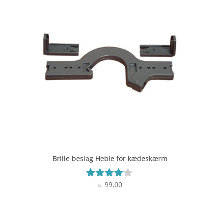
Brille beslag Hebie for kædeskærm
99,00
Vurderet
kr.
4
ud af 5