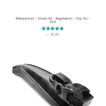
Bikepartner – Smart-fix – Bagskærm – Clip On –
Sort
35,00
Vurderet
kr.
5
ud af 5