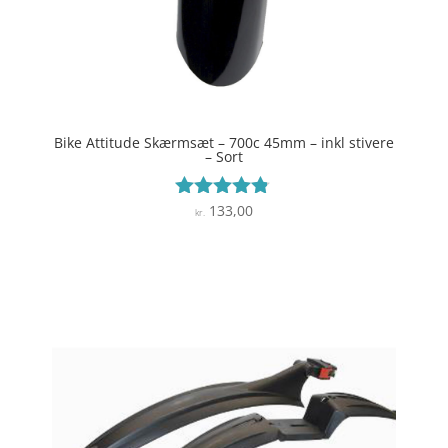
Bike Attitude Skærmsæt – 700c 45mm – inkl stivere
– Sort
133,00
Vurderet
kr.
4.7
ud af 5