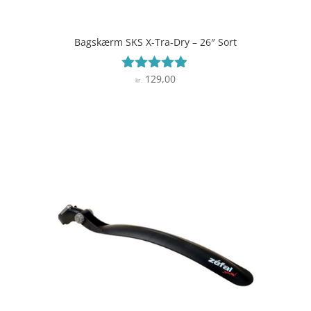
Bagskærm SKS X-Tra-Dry – 26″ Sort
129,00
Vurderet
kr.
4.8
ud af 5