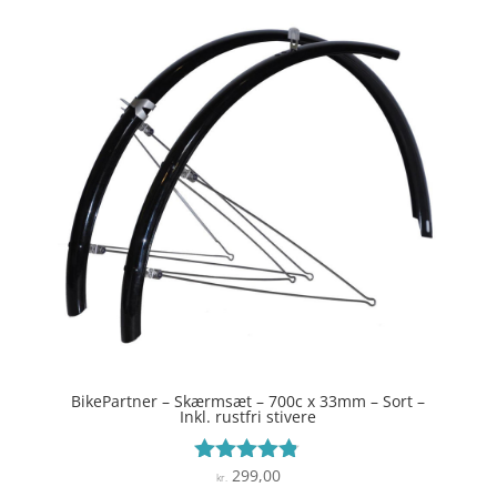
BikePartner – Skærmsæt – 700c x 33mm – Sort –
Inkl. rustfri stivere
299,00
Vurderet
kr.
4.7