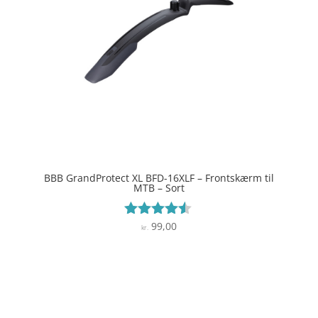
BBB GrandProtect XL BFD-16XLF – Frontskærm til
MTB – Sort
99,00
Vurderet
kr.
4.4
ud af 5