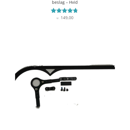
beslag – Hvid
149,00
Vurderet
kr.
4.6
ud af 5