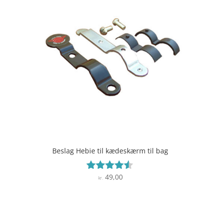
Beslag Hebie til kædeskærm til bag
49,00
Vurderet
kr.
4.4
ud af 5