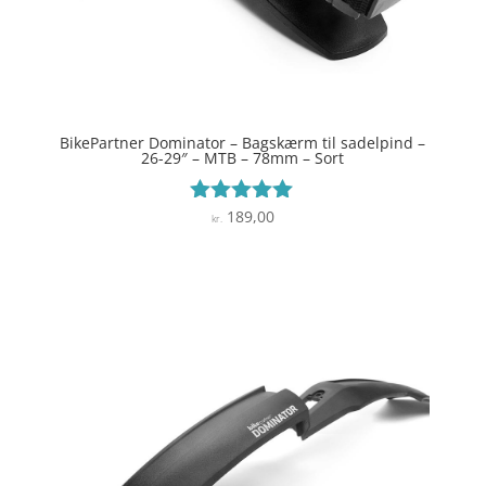
BikePartner Dominator – Bagskærm til sadelpind –
26-29″ – MTB – 78mm – Sort
189,00
Vurderet
kr.
5
ud af 5