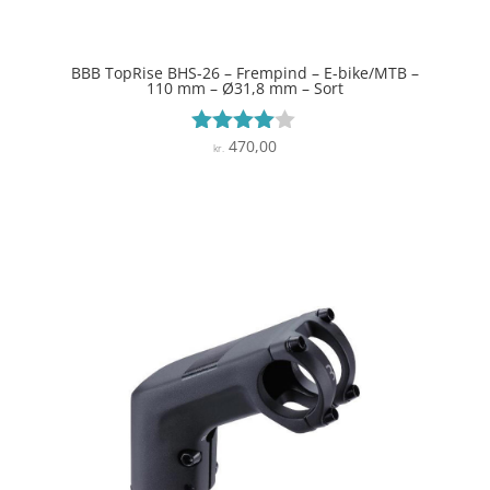
BBB TopRise BHS-26 – Frempind – E-bike/MTB –
110 mm – Ø31,8 mm – Sort
470,00
Vurderet
kr.
3.9
ud af 5