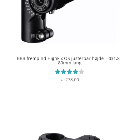
BBB frempind HighFix OS justerbar højde – ø31,8 –
80mm lang
278,00
Vurderet
kr.
3.8
ud af 5