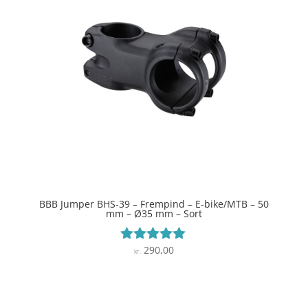
BBB Jumper BHS-39 – Frempind – E-bike/MTB – 50
mm – Ø35 mm – Sort
290,00
Vurderet
kr.
5
ud af 5