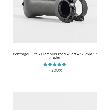
Bontrager Elite – Frempind road – Sort – 120mm 17
grader
259,00
Vurderet
kr.
4.7
ud af 5