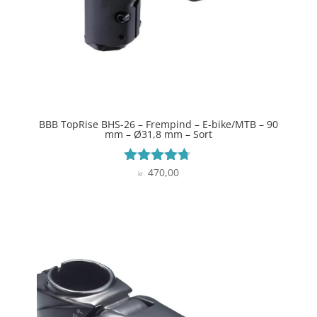
BBB TopRise BHS-26 – Frempind – E-bike/MTB – 90
mm – Ø31,8 mm – Sort
470,00
Vurderet
kr.
4.6
ud af 5