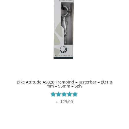
Bike Attitude AS828 Frempind – Justerbar – Ø31,8
mm – 95mm – Sølv
129,00
Vurderet
kr.
4.9
ud af 5