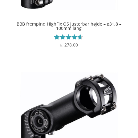
BBB frempind HighFix OS justerbar højde – ø31,8 –
100mm lang
278,00
Vurderet
kr.
4.5
ud af 5