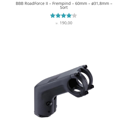
BBB RoadForce II – Frempind – 60mm – ø31,8mm –
Sort
190,00
Vurderet
kr.
4
ud af 5