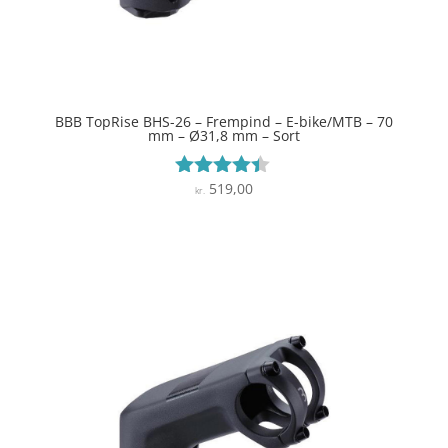
BBB TopRise BHS-26 – Frempind – E-bike/MTB – 70
mm – Ø31,8 mm – Sort
519,00
Vurderet
kr.
4.3
ud af 5