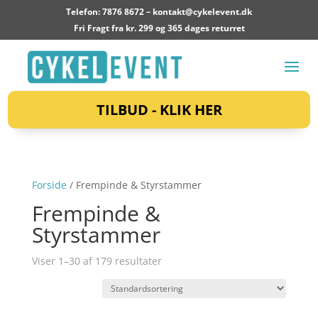
Telefon: 7876 8672 –
kontakt@cykelevent.dk
Fri Fragt fra kr. 299 og 365 dages returret
TILBUD - KLIK HER
Forside
/ Frempinde & Styrstammer
Frempinde &
Styrstammer
Viser 1–30 af 179 resultater