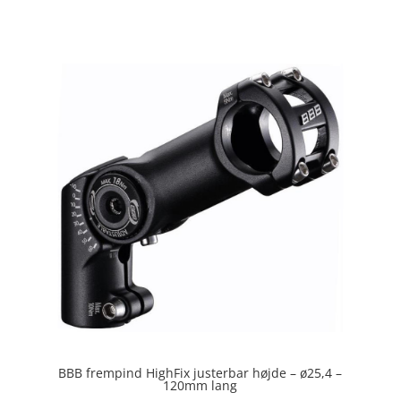
4.2
ud af 5
BBB frempind HighFix justerbar højde – ø25,4 –
120mm lang