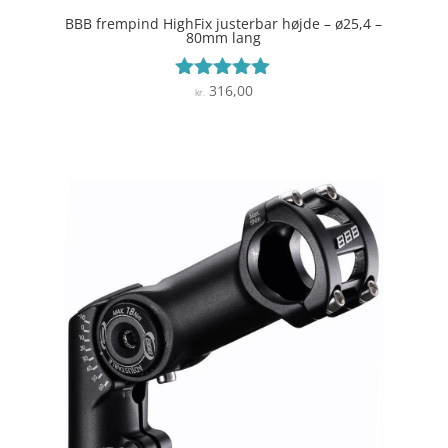
BBB frempind HighFix justerbar højde – ø25,4 –
80mm lang
316,00
Vurderet
kr.
5
ud af 5