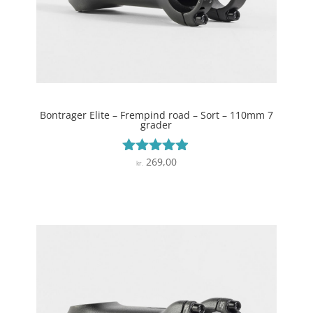
Bontrager Elite – Frempind road – Sort – 110mm 7
grader
269,00
Vurderet
kr.
4.8
ud af 5