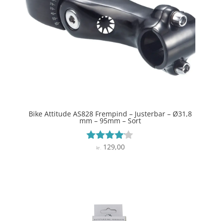
Bike Attitude AS828 Frempind – Justerbar – Ø31,8
mm – 95mm – Sort
129,00
Vurderet
kr.
4
ud af 5