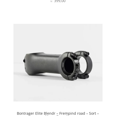
399,00
Vurderet
kr.
4.1
ud af 5
Bontrager Elite Blendr – Frempind road – Sort –