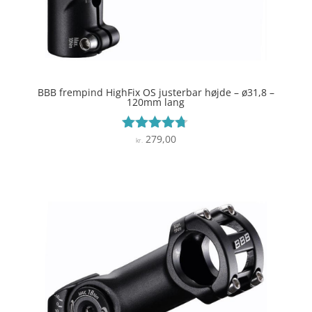
BBB frempind HighFix OS justerbar højde – ø31,8 –
120mm lang
279,00
Vurderet
kr.
4.6
ud af 5