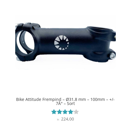
Bike Attitude Frempind – Ø31,8 mm – 100mm – +/-
7Â° – Sort
224,00
Vurderet
kr.
4
ud af 5