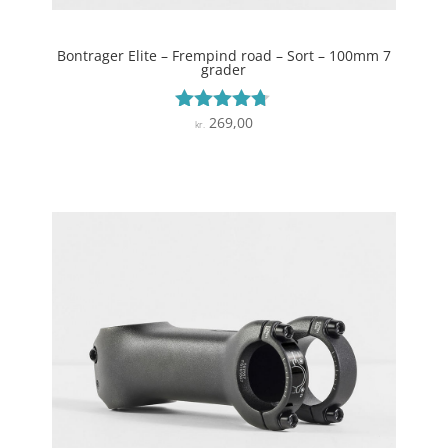
Bontrager Elite – Frempind road – Sort – 100mm 7
grader
269,00
Vurderet
kr.
4.6
ud af 5