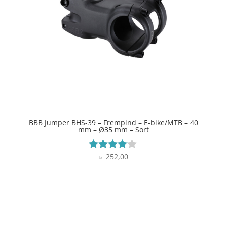
BBB Jumper BHS-39 – Frempind – E-bike/MTB – 40
mm – Ø35 mm – Sort
252,00
Vurderet
kr.
4
ud af 5