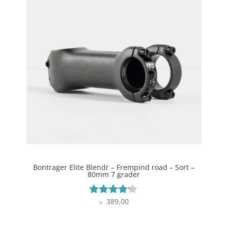
Bontrager Elite Blendr – Frempind road – Sort –
80mm 7 grader
389,00
Vurderet
kr.
4.1
ud af 5