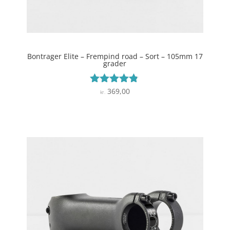
Bontrager Elite – Frempind road – Sort – 105mm 17
grader
369,00
Vurderet
kr.
4.7
ud af 5