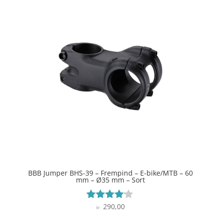
BBB Jumper BHS-39 – Frempind – E-bike/MTB – 60
mm – Ø35 mm – Sort
290,00
Vurderet
kr.
4