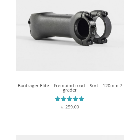
Bontrager Elite – Frempind road – Sort – 120mm 7
grader
259,00
Vurderet
kr.
5
ud af 5