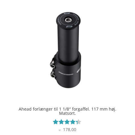
Ahead forlænger til 1 1/8″ forgaffel. 117 mm høj.
Matsort.
178,00
Vurderet
kr.