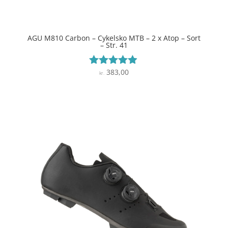
AGU M810 Carbon – Cykelsko MTB – 2 x Atop – Sort
– Str. 41
383,00
Vurderet
kr.
4.8
ud af 5