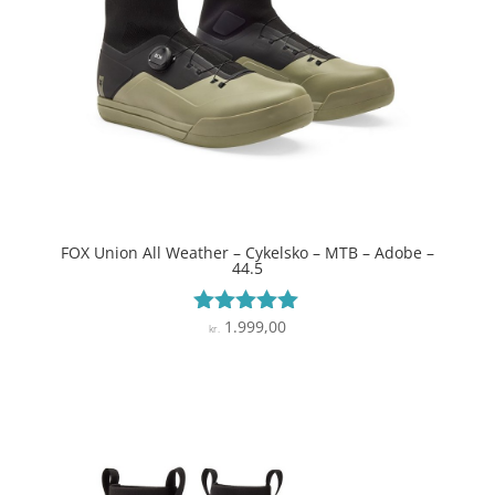
FOX Union All Weather – Cykelsko – MTB – Adobe –
44.5
1.999,00
Vurderet
kr.
5
ud af 5