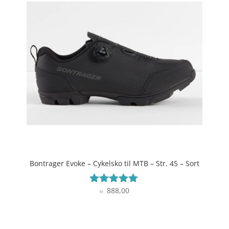
Bontrager Evoke – Cykelsko til MTB – Str. 45 – Sort
888,00
Vurderet
kr.
4.9
ud af 5