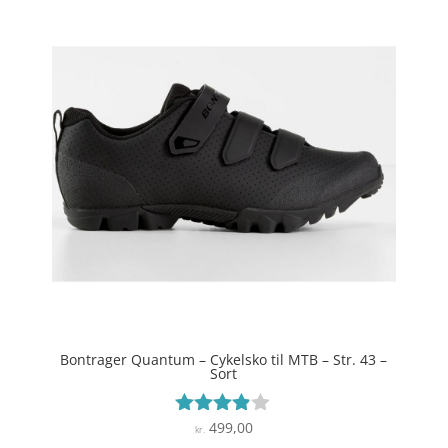
Bontrager Quantum – Cykelsko til MTB – Str. 43 –
Sort
499,00
Vurderet
kr.
3.8