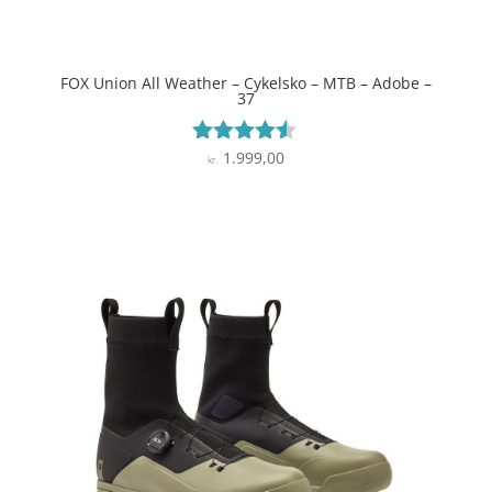
FOX Union All Weather – Cykelsko – MTB – Adobe –
37
1.999,00
Vurderet
kr.
4.4
ud af 5