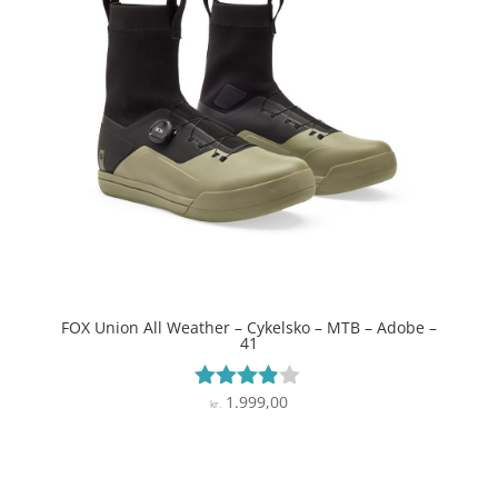
FOX Union All Weather – Cykelsko – MTB – Adobe –
41
1.999,00
Vurderet
kr.
3.8
ud af 5