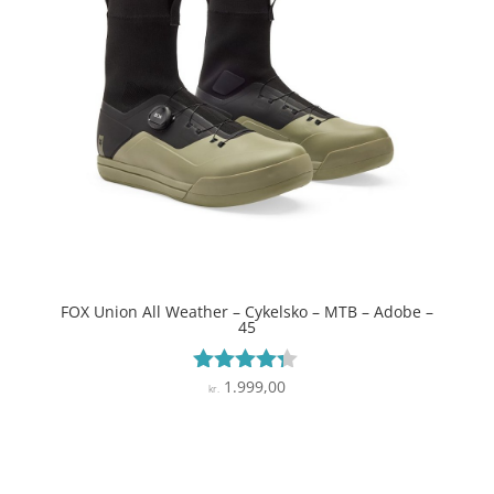
FOX Union All Weather – Cykelsko – MTB – Adobe –
45
1.999,00
Vurderet
kr.
4.2
ud af 5