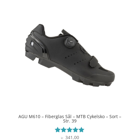
AGU M610 – Fiberglas Sål – MTB Cykelsko – Sort –
Str. 39
341,00
Vurderet
kr.