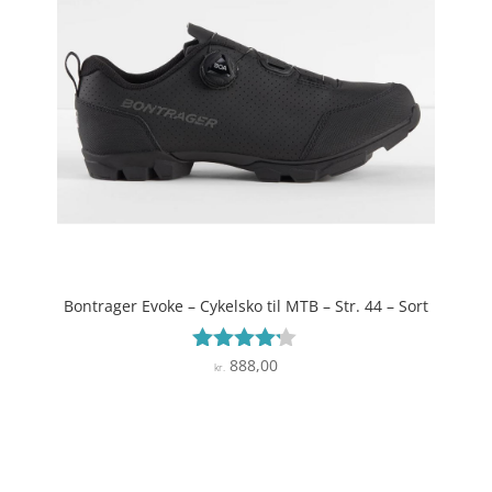
Bontrager Evoke – Cykelsko til MTB – Str. 44 – Sort
888,00
Vurderet
kr.
4.1
ud af 5