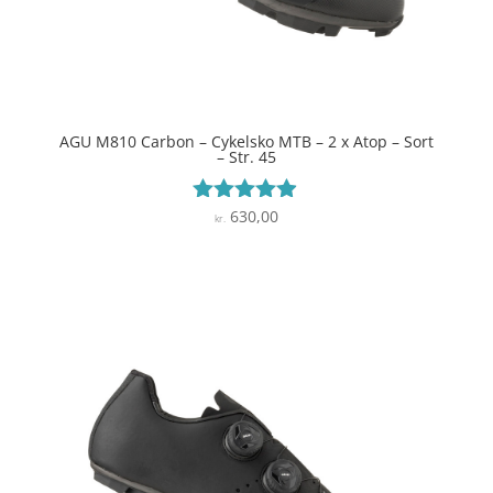
AGU M810 Carbon – Cykelsko MTB – 2 x Atop – Sort
– Str. 45
630,00
Vurderet
kr.
4.8
ud af 5