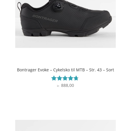
Bontrager Evoke – Cykelsko til MTB – Str. 43 – Sort
888,00
Vurderet
kr.
4.6
ud af 5