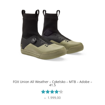
FOX Union All Weather – Cykelsko – MTB – Adobe –
41.5
1.999,00
Vurderet
kr.
4.1