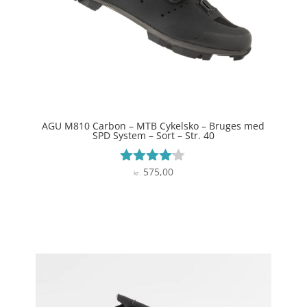
AGU M810 Carbon – MTB Cykelsko – Bruges med
SPD System – Sort – Str. 40
575,00
Vurderet
kr.
4
ud af 5