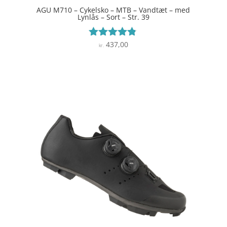
AGU M710 – Cykelsko – MTB – Vandtæt – med
Lynlås – Sort – Str. 39
437,00
Vurderet
kr.
4.7
ud af 5