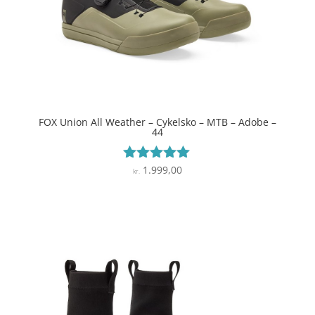
FOX Union All Weather – Cykelsko – MTB – Adobe –
44
1.999,00
Vurderet
kr.
4.9
ud af 5