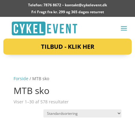
Telefon: 7876 8672 –
kontakt@cykelevent.dk
Fri Fragt fra kr. 299 og 365 dages returret
TILBUD - KLIK HER
Forside
/ MTB sko
MTB sko
Viser 1–30 af 578 resultater