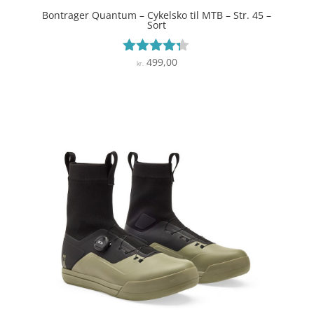
Bontrager Quantum – Cykelsko til MTB – Str. 45 –
Sort
499,00
Vurderet
kr.
4.2
ud af 5