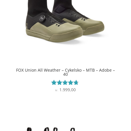
FOX Union All Weather – Cykelsko – MTB – Adobe –
40
1.999,00
Vurderet
kr.
4.6
ud af 5