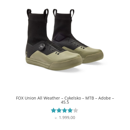
FOX Union All Weather – Cykelsko – MTB – Adobe –
45.5
1.999,00
Vurderet
kr.
3.9
ud af 5