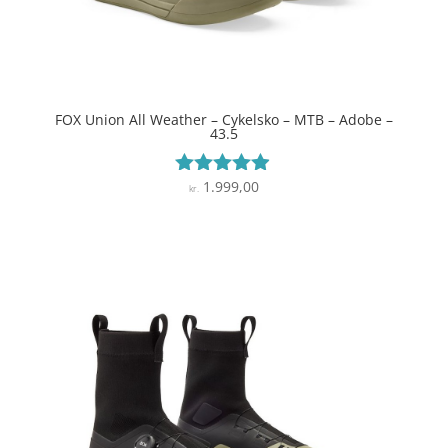
FOX Union All Weather – Cykelsko – MTB – Adobe –
43.5
1.999,00
Vurderet
kr.
4.8
ud af 5