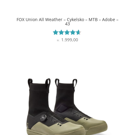
FOX Union All Weather – Cykelsko – MTB – Adobe –
43
1.999,00
Vurderet
kr.
4.5
ud af 5