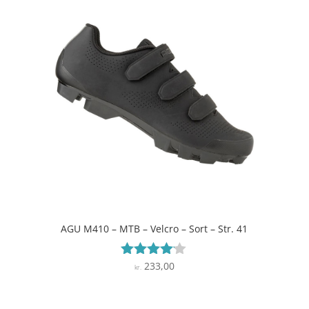
AGU M410 – MTB – Velcro – Sort – Str. 41
233,00
Vurderet
kr.
4
ud af 5