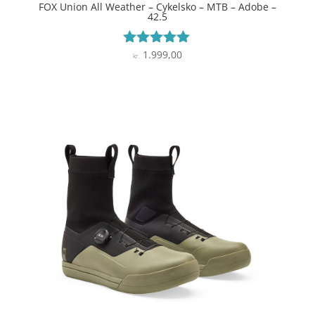
FOX Union All Weather – Cykelsko – MTB – Adobe –
42.5
1.999,00
Vurderet
kr.
4.9
ud af 5