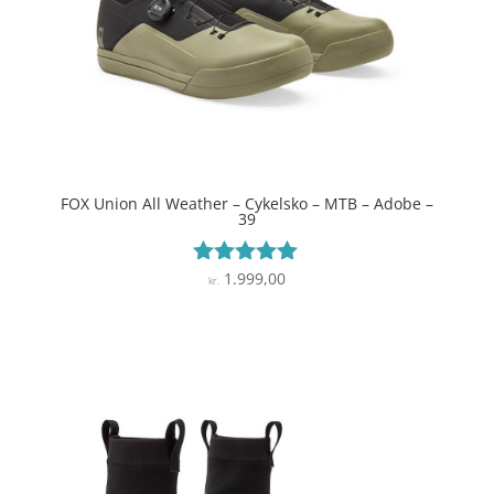
FOX Union All Weather – Cykelsko – MTB – Adobe –
39
1.999,00
Vurderet
kr.
4.9
ud af 5