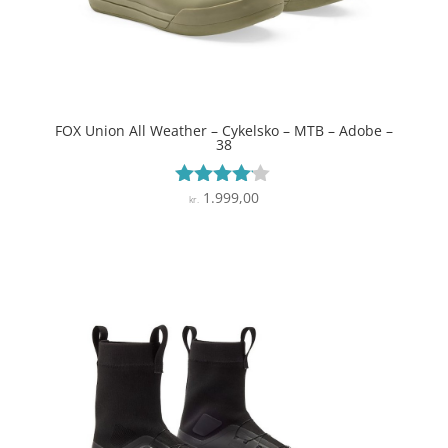
FOX Union All Weather – Cykelsko – MTB – Adobe –
38
1.999,00
Vurderet
kr.
4
ud af 5