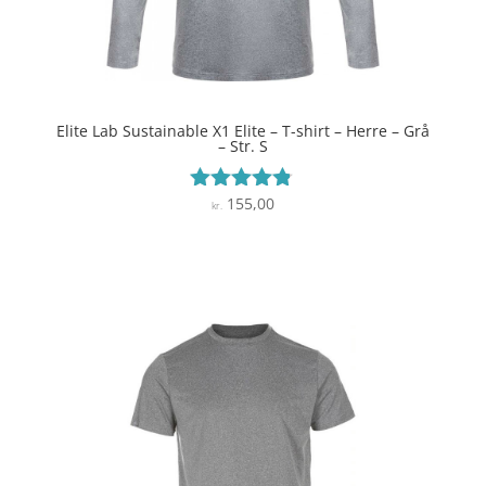
Elite Lab Sustainable X1 Elite – T-shirt – Herre – Grå
– Str. S
155,00
Vurderet
kr.
4.7
ud af 5