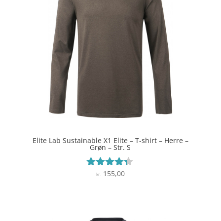
Elite Lab Sustainable X1 Elite – T-shirt – Herre –
Grøn – Str. S
155,00
Vurderet
kr.
4.2
ud af 5