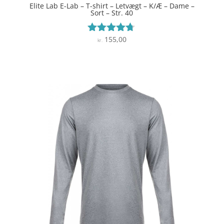
Elite Lab E-Lab – T-shirt – Letvægt – K/Æ – Dame –
Sort – Str. 40
155,00
Vurderet
kr.
4.6
ud af 5