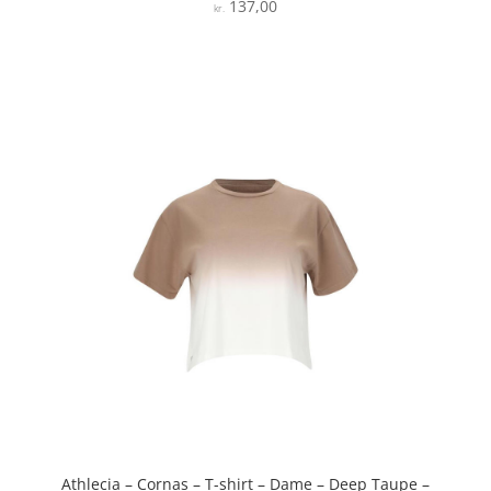
137,00
Vurderet
kr.
3.9
ud af 5
Athlecia – Cornas – T-shirt – Dame – Deep Taupe –