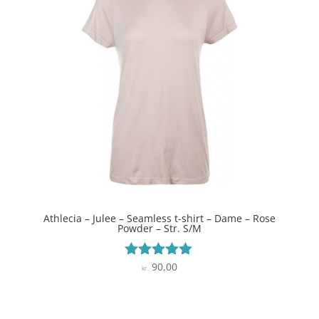
Athlecia – Julee – Seamless t-shirt – Dame – Rose
Powder – Str. S/M
90,00
Vurderet
kr.
4.9
ud af 5