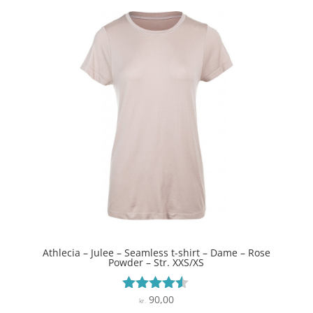
Athlecia – Julee – Seamless t-shirt – Dame – Rose
Powder – Str. XXS/XS
90,00
Vurderet
kr.
4.4