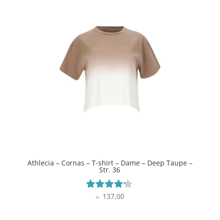
Athlecia – Cornas – T-shirt – Dame – Deep Taupe –
Str. 36
137,00
Vurderet
kr.
4.1
ud af 5