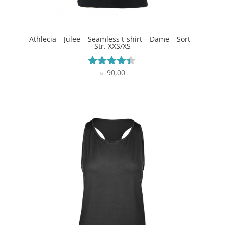
Athlecia – Julee – Seamless t-shirt – Dame – Sort –
Str. XXS/XS
90,00
Vurderet
kr.
4.3
ud af 5