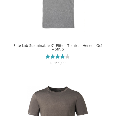
Elite Lab Sustainable X1 Elite – T-shirt – Herre – Grå
– Str. S
155,00
Vurderet
kr.
3.8
ud af 5