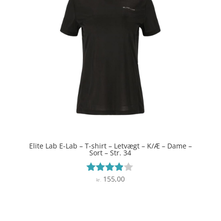
Elite Lab E-Lab – T-shirt – Letvægt – K/Æ – Dame –
Sort – Str. 34
155,00
Vurderet
kr.
3.8
ud af 5