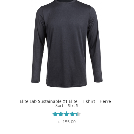
Elite Lab Sustainable X1 Elite – T-shirt – Herre –
Sort – Str. S
155,00
Vurderet
kr.
4.3
ud af 5