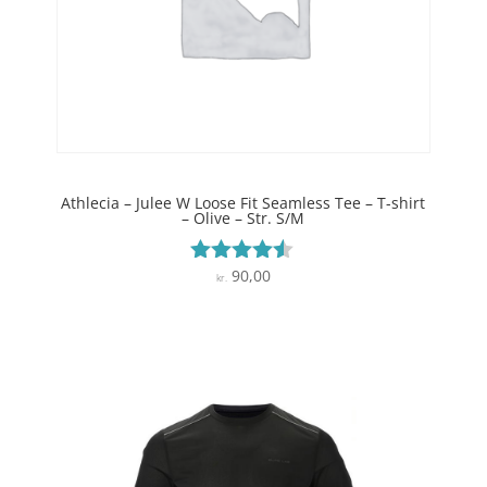
Athlecia – Julee W Loose Fit Seamless Tee – T-shirt
– Olive – Str. S/M
90,00
Vurderet
kr.
4.4
ud af 5