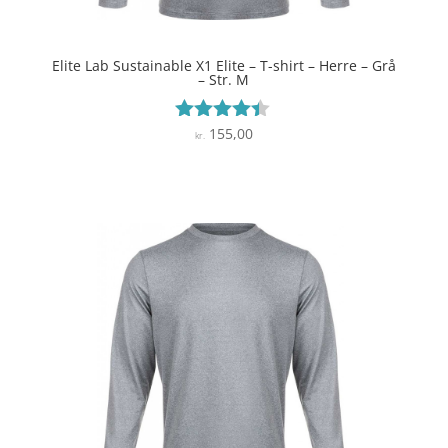
Elite Lab Sustainable X1 Elite – T-shirt – Herre – Grå
– Str. M
155,00
Vurderet
kr.
4.3
ud af 5