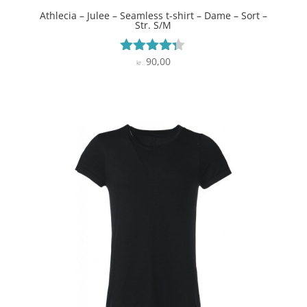
Athlecia – Julee – Seamless t-shirt – Dame – Sort –
Str. S/M
90,00
Vurderet
kr.
4.2
ud af 5