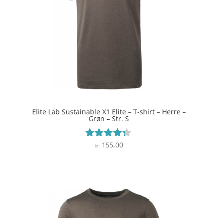
Elite Lab Sustainable X1 Elite – T-shirt – Herre –
Grøn – Str. S
155,00
Vurderet
kr.
4.2
ud af 5