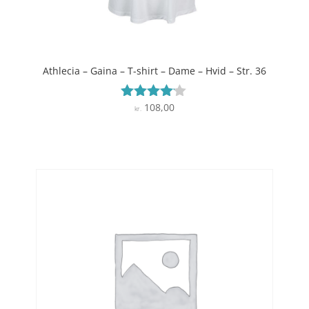
Athlecia – Gaina – T-shirt – Dame – Hvid – Str. 36
108,00
Vurderet
kr.
4
ud af 5