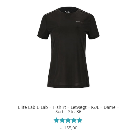
Elite Lab E-Lab – T-shirt – Letvægt – K/Æ – Dame –
Sort – Str. 36
155,00
Vurderet
kr.
4.8