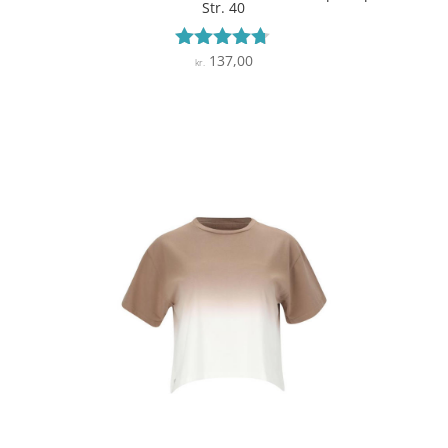
Str. 40
137,00
Vurderet
kr.
4.6
ud af 5