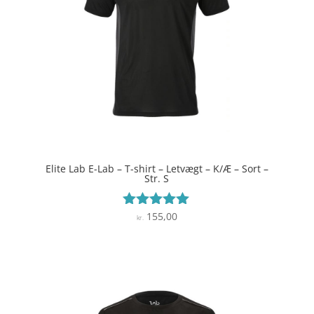
Elite Lab E-Lab – T-shirt – Letvægt – K/Æ – Sort –
Str. S
155,00
Vurderet
kr.
4.9
ud af 5