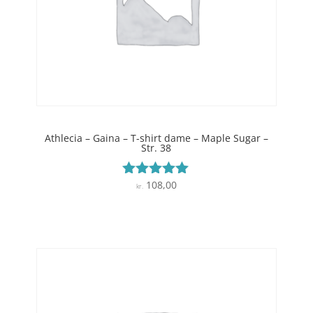
Athlecia – Gaina – T-shirt dame – Maple Sugar –
Str. 38
108,00
Vurderet
kr.
5
ud af 5