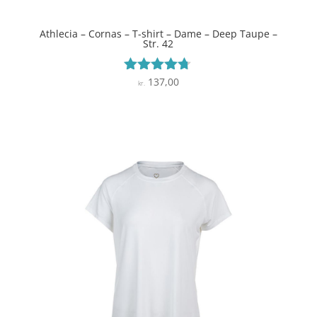
Athlecia – Cornas – T-shirt – Dame – Deep Taupe –
Str. 42
137,00
Vurderet
kr.
4.6
ud af 5