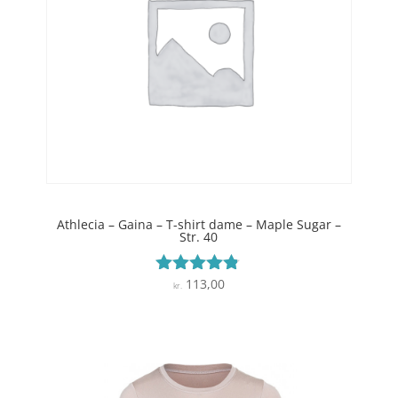
Athlecia – Gaina – T-shirt dame – Maple Sugar –
Str. 40
113,00
Vurderet
kr.
4.7
ud af 5