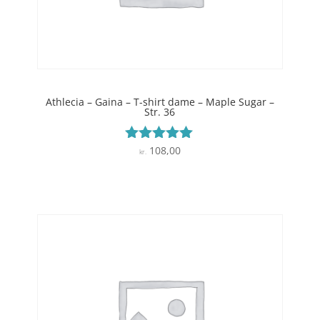
Athlecia – Gaina – T-shirt dame – Maple Sugar –
Str. 36
108,00
Vurderet
kr.
5
ud af 5