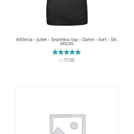
Athlecia – Julee – Seamless top – Dame – Sort – Str.
XXS/XS
77,00
Vurderet
kr.
4.8
ud af 5