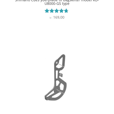
U8000-GS type
169,00
Vurderet
kr.
4.6
ud af 5