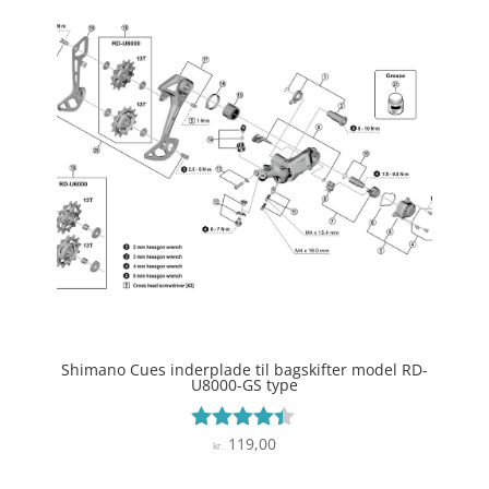
Shimano Cues inderplade til bagskifter model RD-
U8000-GS type
119,00
Vurderet
kr.
4.3
ud af 5