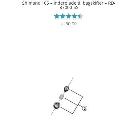
Shimano 105 – Inderplade til bagskifter – RD-
R7000-SS
60,00
Vurderet
kr.
4.4
ud af 5