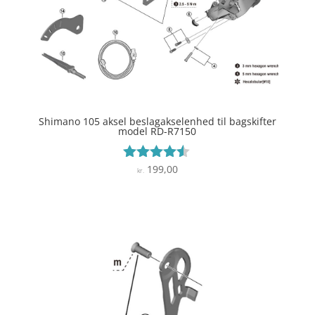
Shimano 105 aksel beslagakselenhed til bagskifter
model RD-R7150
199,00
Vurderet
kr.
4.4
ud af 5