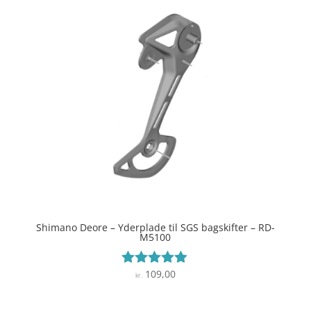
Shimano Deore – Yderplade til SGS bagskifter – RD-
M5100
109,00
Vurderet
kr.
4.8
ud af 5