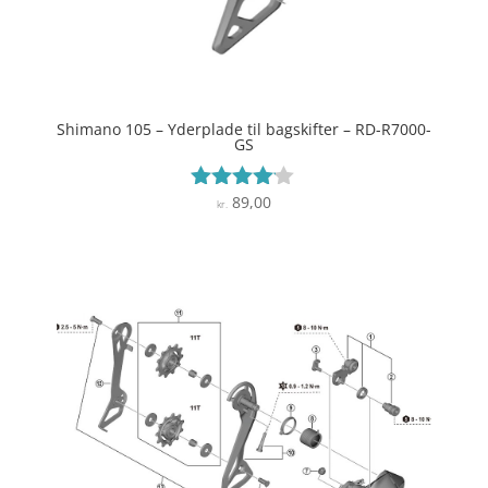
Shimano 105 – Yderplade til bagskifter – RD-R7000-
GS
89,00
Vurderet
kr.
4
ud af 5