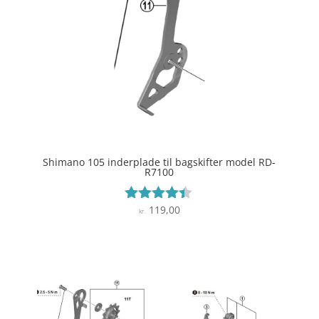
Shimano 105 inderplade til bagskifter model RD-
R7100
119,00
Vurderet
kr.
4.3
ud af 5