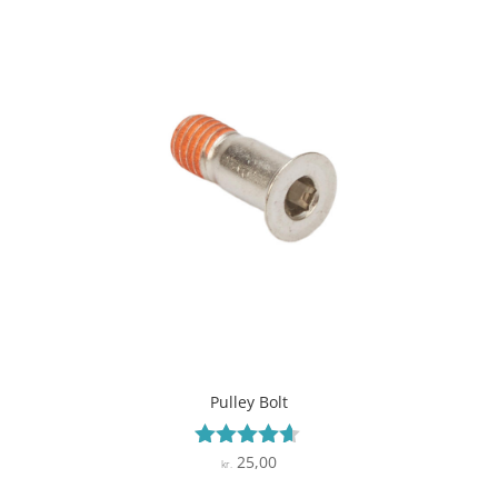
Pulley Bolt
25,00
Vurderet
kr.
4.5