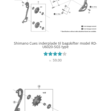
Shimano Cues inderplade til bagskifter model RD-
U6020-SGS type
59,00
Vurderet
kr.
3.9
ud af 5