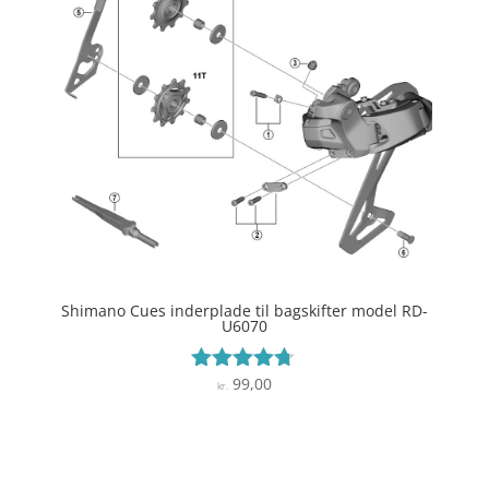
Shimano Cues inderplade til bagskifter model RD-
U6070
99,00
Vurderet
kr.
4.6
ud af 5