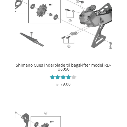
Shimano Cues inderplade til bagskifter model RD-
U6050
79,00
Vurderet
kr.
3.8
ud af 5