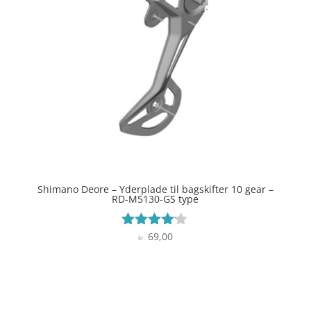
Shimano Deore – Yderplade til bagskifter 10 gear –
RD-M5130-GS type
69,00
Vurderet
kr.
4
ud af 5