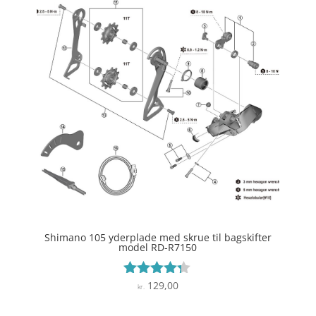
Shimano 105 yderplade med skrue til bagskifter
model RD-R7150
129,00
Vurderet
kr.
4.2
ud af 5