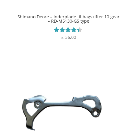
Shimano Deore – Inderplade til bagskifter 10 gear
– RD-M5130-GS type
36,00
Vurderet
kr.
4.3
ud af 5