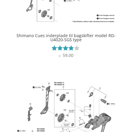
Shimano Cues inderplade til bagskifter model RD-
U4020-SGS type
59,00
Vurderet
kr.
3.8
ud af 5