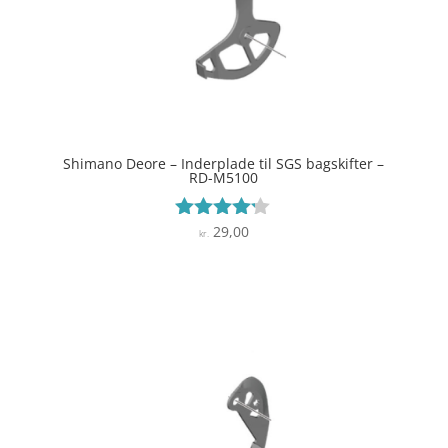
Shimano Deore – Inderplade til SGS bagskifter –
RD-M5100
29,00
Vurderet
kr.
4.1
ud af 5