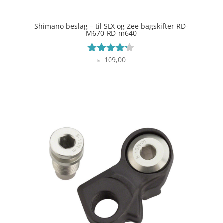
Shimano beslag – til SLX og Zee bagskifter RD-
M670-RD-m640
109,00
Vurderet
kr.
4.1
ud af 5