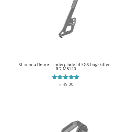
Shimano Deore – Inderplade til SGS bagskifter –
RD-M5120
49,00
Vurderet
kr.
4.8
ud af 5