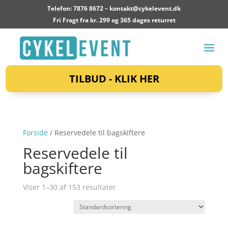
Telefon: 7876 8672 –
kontakt@cykelevent.dk
Fri Fragt fra kr. 299 og 365 dages returret
TILBUD - KLIK HER
Forside
/ Reservedele til bagskiftere
Reservedele til
bagskiftere
Viser 1–30 af 153 resultater