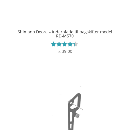
Shimano Deore – Inderplade til bagskifter model
RD-M570
39,00
Vurderet
kr.
4.2
ud af 5