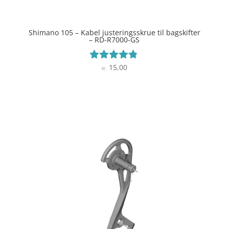
Shimano 105 – Kabel justeringsskrue til bagskifter
– RD-R7000-GS
15,00
Vurderet
kr.
4.7
ud af 5