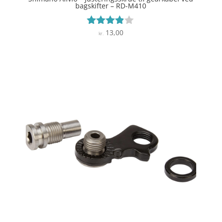
bagskifter – RD-M410
13,00
Vurderet
kr.
3.8
ud af 5