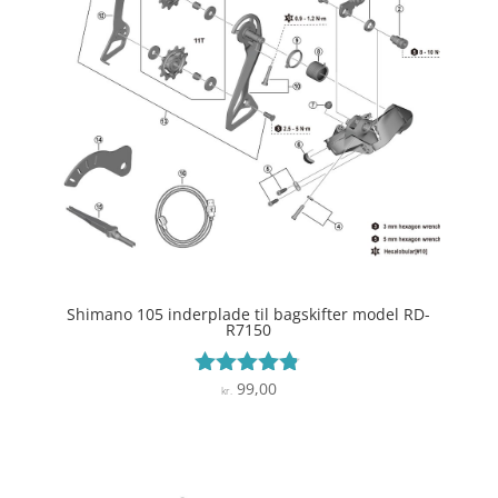
Shimano 105 inderplade til bagskifter model RD-
R7150
99,00
Vurderet
kr.
4.7
ud af 5