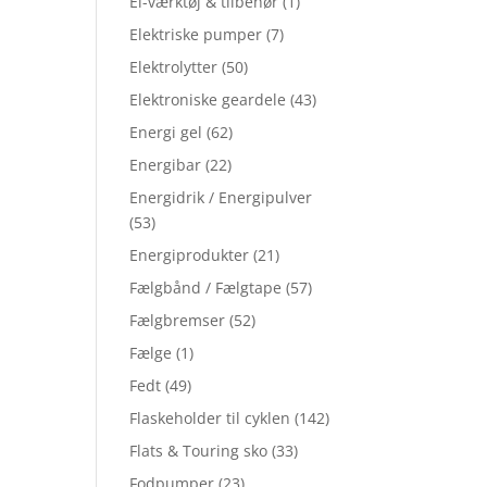
El-værktøj & tilbehør
(1)
Elektriske pumper
(7)
Elektrolytter
(50)
Elektroniske geardele
(43)
Energi gel
(62)
Energibar
(22)
Energidrik / Energipulver
(53)
Energiprodukter
(21)
Fælgbånd / Fælgtape
(57)
Fælgbremser
(52)
Fælge
(1)
Fedt
(49)
Flaskeholder til cyklen
(142)
Flats & Touring sko
(33)
Fodpumper
(23)