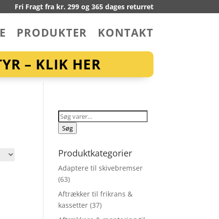
Fri Fragt fra kr. 299 og 365 dages returret
E
PRODUKTER
KONTAKT
YR – KLIK HER
Søg
efter:
Søg
Produktkategorier
Adaptere til skivebremser
(63)
Aftrækker til frikrans &
kassetter
(37)