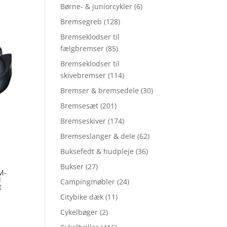
Børne- & juniorcykler
(6)
Bremsegreb
(128)
Bremseklodser til
fælgbremser
(85)
Bremseklodser til
skivebremser
(114)
Bremser & bremsedele
(30)
Bremsesæt
(201)
Bremseskiver
(174)
Bremseslanger & dele
(62)
Buksefedt & hudpleje
(36)
Bukser
(27)
M-
l
Campingmøbler
(24)
t
Citybike dæk
(11)
Cykelbøger
(2)