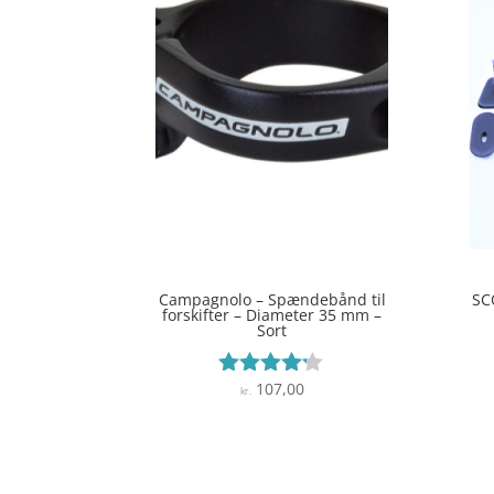
Campagnolo – Spændebånd til
SC
forskifter – Diameter 35 mm –
Sort
107,00
Vurderet
kr.
4.1
ud af 5