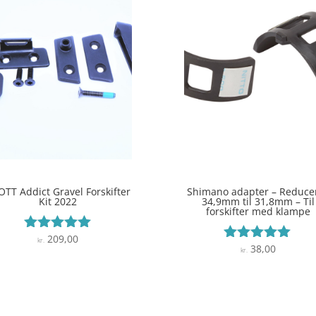
OTT Addict Gravel Forskifter
Shimano adapter – Reduce
Kit 2022
34,9mm til 31,8mm – Til
forskifter med klampe
209,00
Vurderet
kr.
38,00
Vurderet
kr.
5
5
ud af 5
ud af 5