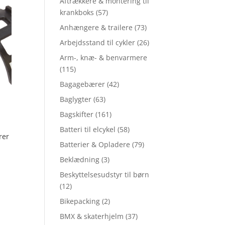
Aftrækkere & montering til
krankboks
(57)
Anhængere & trailere
(73)
Arbejdsstand til cykler
(26)
Arm-, knæ- & benvarmere
(115)
Bagagebærer
(42)
Baglygter
(63)
Bagskifter
(161)
Batteri til elcykel
(58)
rer
Batterier & Opladere
(79)
Beklædning
(3)
Beskyttelsesudstyr til børn
(12)
Bikepacking
(2)
BMX & skaterhjelm
(37)