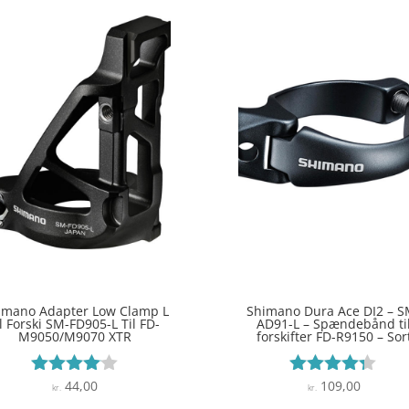
imano Adapter Low Clamp L
Shimano Dura Ace DI2 – S
il Forski SM-FD905-L Til FD-
AD91-L – Spændebånd ti
M9050/M9070 XTR
forskifter FD-R9150 – Sor
44,00
109,00
Vurderet
Vurderet
kr.
kr.
4
4.2