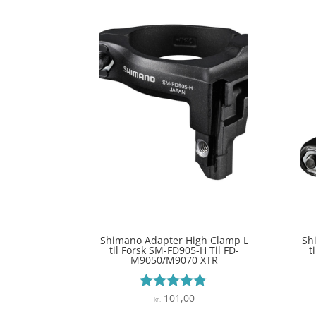
Shimano Adapter High Clamp L
Sh
til Forsk SM-FD905-H Til FD-
t
M9050/M9070 XTR
101,00
Vurderet
kr.
4.8