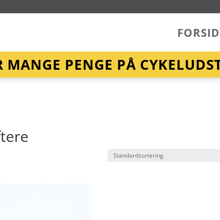
FORSID
R MANGE PENGE PÅ CYKELUDST
ftere