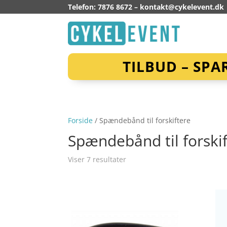
Telefon: 7876 8672 –
kontakt@cykelevent.dk
TILBUD – SPA
Forside
/ Spændebånd til forskiftere
Spændebånd til forski
Viser 7 resultater