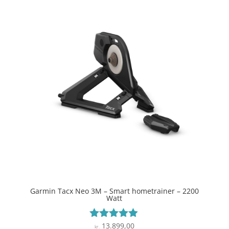
Garmin Tacx Neo 3M – Smart hometrainer – 2200
Watt
13.899,00
Vurderet
kr.