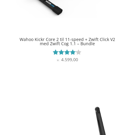
Wahoo Kickr Core 2 til 11-speed + Zwift Click V2
med Zwift Cog 1.1 – Bundle
4.599,00
Vurderet
kr.
4
ud af 5