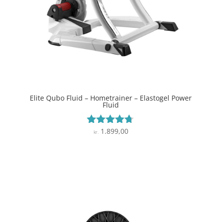
Elite Qubo Fluid – Hometrainer – Elastogel Power
Fluid
1.899,00
Vurderet
kr.
4.6
ud af 5