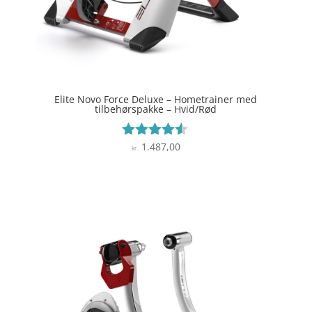
Elite Novo Force Deluxe – Hometrainer med
tilbehørspakke – Hvid/Rød
1.487,00
Vurderet
kr.
4.4
ud af 5