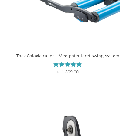
Tacx Galaxia ruller – Med patenteret swing-system
1.899,00
Vurderet
kr.
4.9
ud af 5