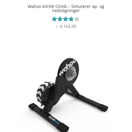
Wahoo KICKR Climb – Simulerer op- og
nedstigninger
4.162,00
Vurderet
kr.
3.8
ud af 5