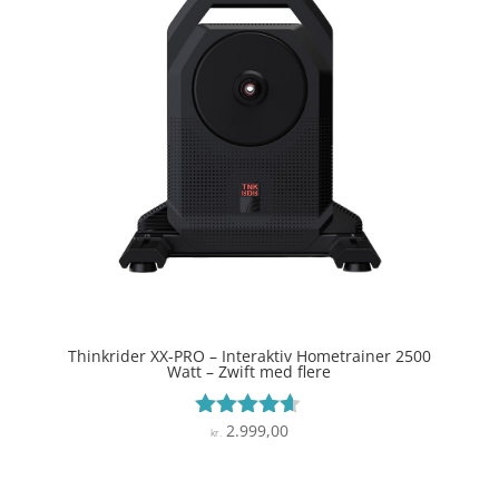
Thinkrider XX-PRO – Interaktiv Hometrainer 2500
Watt – Zwift med flere
2.999,00
Vurderet
kr.
4.5
ud af 5