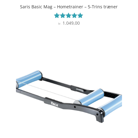
Saris Basic Mag – Hometrainer – 5-Trins træner
1.049,00
Vurderet
kr.
4.9
ud af 5