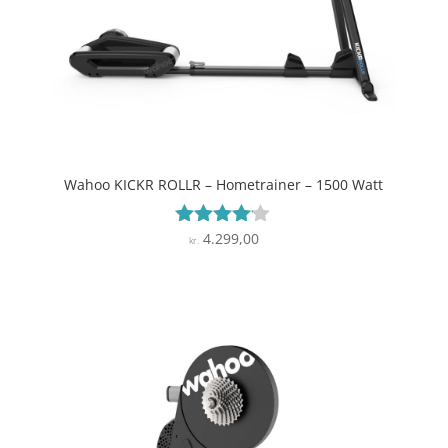
Wahoo KICKR ROLLR – Hometrainer – 1500 Watt
4.299,00
Vurderet
kr.
4
ud af 5