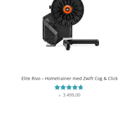
Elite Rivo – Hometrainer med Zwift Cog & Click
3.499,00
Vurderet
kr.
4.6
ud af 5