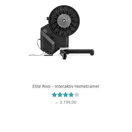
Elite Rivo – Interaktiv Hometrainer
3.199,00
Vurderet
kr.
3.8
ud af 5