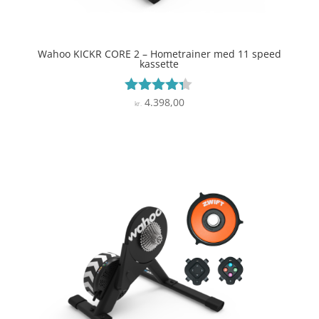
Wahoo KICKR CORE 2 – Hometrainer med 11 speed
kassette
4.398,00
Vurderet
kr.
4.2
ud af 5