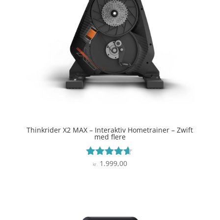
Thinkrider X2 MAX – Interaktiv Hometrainer – Zwift
med flere
1.999,00
Vurderet
kr.
4.5
ud af 5