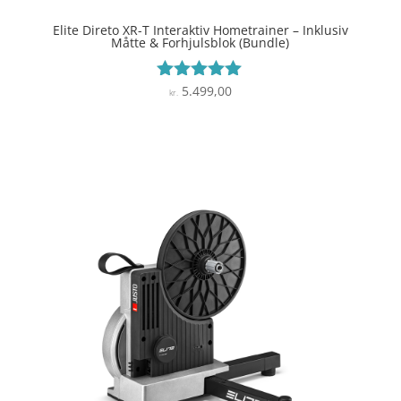
Elite Direto XR-T Interaktiv Hometrainer – Inklusiv
Måtte & Forhjulsblok (Bundle)
5.499,00
Vurderet
kr.
4.9
ud af 5