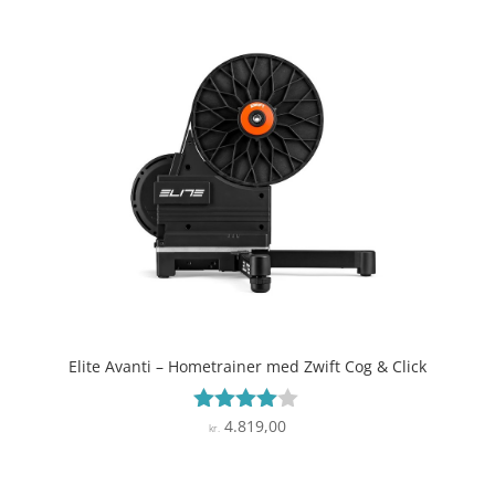
Elite Avanti – Hometrainer med Zwift Cog & Click
4.819,00
Vurderet
kr.
3.9
ud af 5