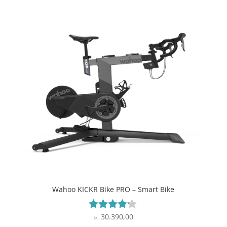
Wahoo KICKR Bike PRO – Smart Bike
30.390,00
Vurderet
kr.
4.1