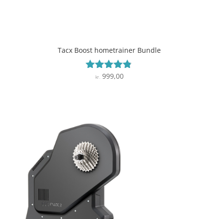
Tacx Boost hometrainer Bundle
999,00
Vurderet
kr.
4.7
ud af 5