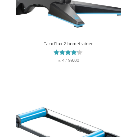
Tacx Flux 2 hometrainer
4.199,00
Vurderet
kr.
4.1
ud af 5