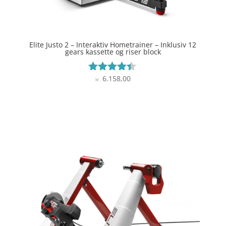
Elite Justo 2 – Interaktiv Hometrainer – Inklusiv 12
gears kassette og riser block
6.158,00
Vurderet
kr.
4.3
ud af 5