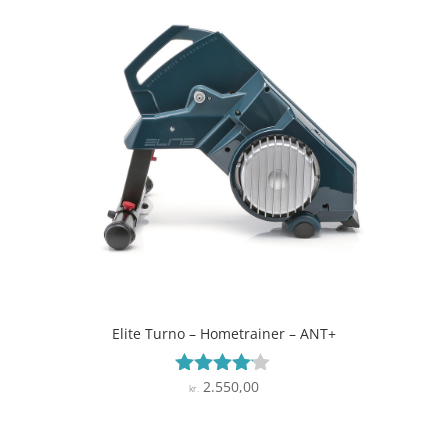
Elite Turno – Hometrainer – ANT+
2.550,00
Vurderet
kr.
4
ud af 5