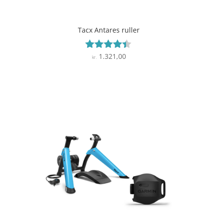
Tacx Antares ruller
1.321,00
Vurderet
kr.
4.3
ud af 5