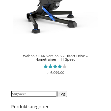
Wahoo KICKR Version 6 – Direct Drive –
Hometrainer – 11 Speed
6.099,00
Vurderet
kr.
3.8
ud af 5
Søg
Søg
efter:
Produktkategorier