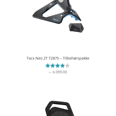
Tacx Neo 2T T2875 – Tilbehørspakke
6.099,00
Vurderet
kr.
3.8
ud af 5