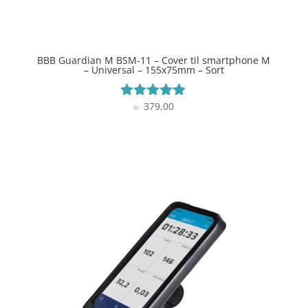
BBB Guardian M BSM-11 – Cover til smartphone M
– Universal – 155x75mm – Sort
379,00
Vurderet
kr.
4.8
ud af 5