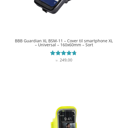
BBB Guardian XL BSM-11 – Cover til smartphone XL
– Universal – 160x60mm – Sort
249,00
Vurderet
kr.
4.6
ud af 5