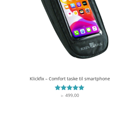
Klickfix – Comfort taske til smartphone
499,00
Vurderet
kr.
5
ud af 5