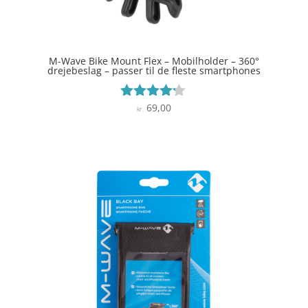
M-Wave Bike Mount Flex – Mobilholder – 360°
drejebeslag – passer til de fleste smartphones
69,00
Vurderet
kr.
4.1
ud af 5