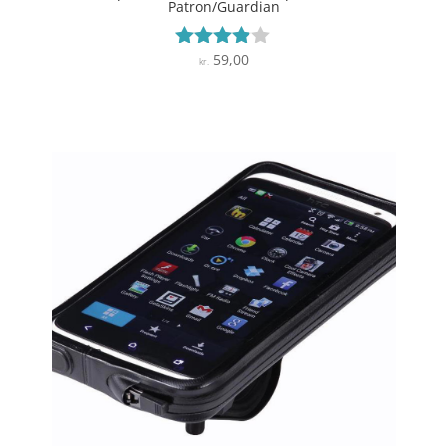
Patron/Guardian
59,00
Vurderet
kr.
3.8
ud af 5