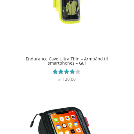
Endurance Cave Ultra Thin – Armbånd til
smartphones – Gul
120,00
Vurderet
kr.
4.1
ud af 5