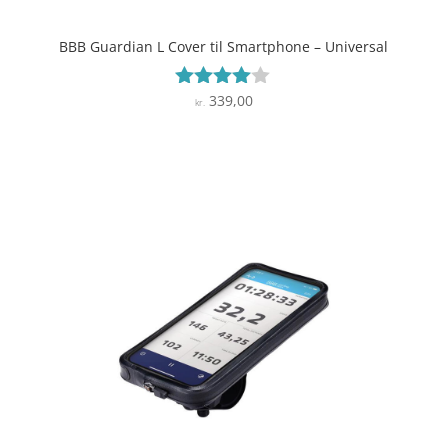
BBB Guardian L Cover til Smartphone – Universal
339,00
Vurderet
kr.
3.9
ud af 5