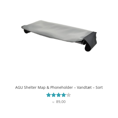
AGU Shelter Map & Phoneholder – Vandtæt – Sort
89,00
Vurderet
kr.
4
ud af 5