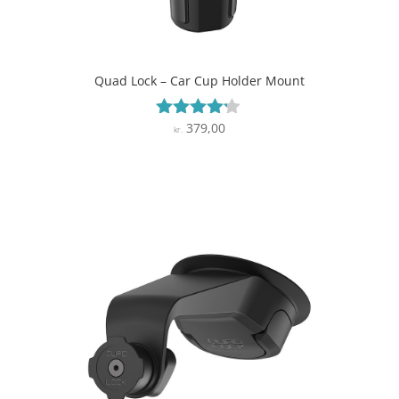
Quad Lock – Car Cup Holder Mount
379,00
Vurderet
kr.
4.1
ud af 5