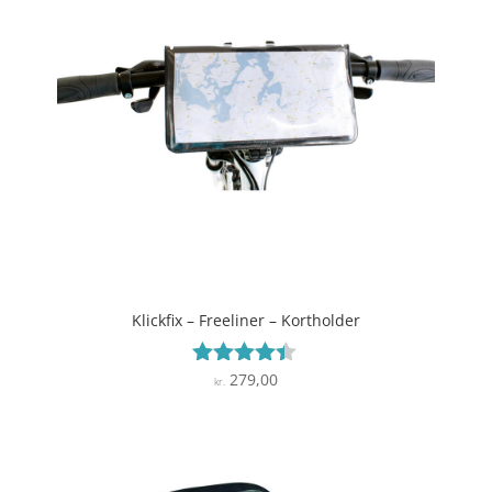
Klickfix – Freeliner – Kortholder
279,00
Vurderet
kr.
4.3
ud af 5