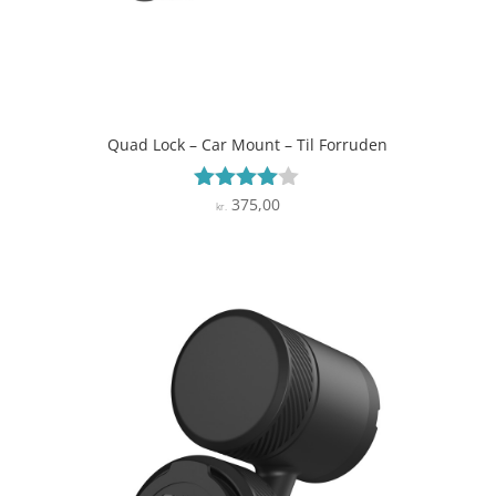
Quad Lock – Car Mount – Til Forruden
375,00
Vurderet
kr.
3.9
ud af 5