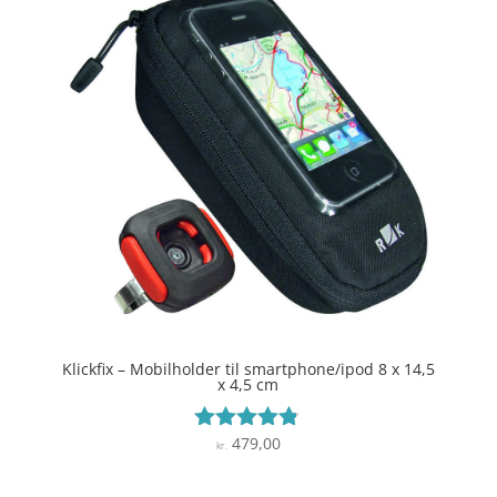
Klickfix – Mobilholder til smartphone/ipod 8 x 14,5
x 4,5 cm
479,00
Vurderet
kr.
4.7
ud af 5