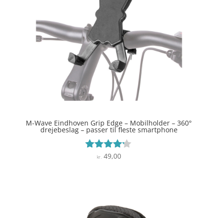
M-Wave Eindhoven Grip Edge – Mobilholder – 360°
drejebeslag – passer til fleste smartphone
49,00
Vurderet
kr.
4.1
ud af 5