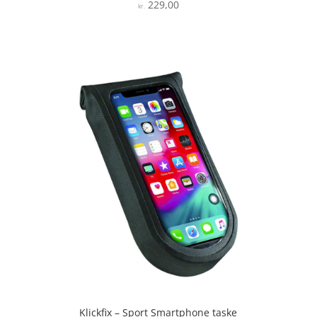
229,00
Vurderet
kr.
4.9
ud af 5
Klickfix – Sport Smartphone taske