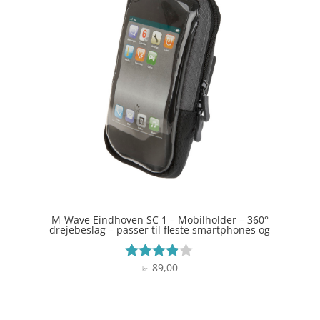
M-Wave Eindhoven SC 1 – Mobilholder – 360°
drejebeslag – passer til fleste smartphones og
89,00
Vurderet
kr.
3.8
ud af 5