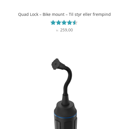
Quad Lock – Bike mount – Til styr eller frempind
259,00
Vurderet
kr.
4.4
ud af 5