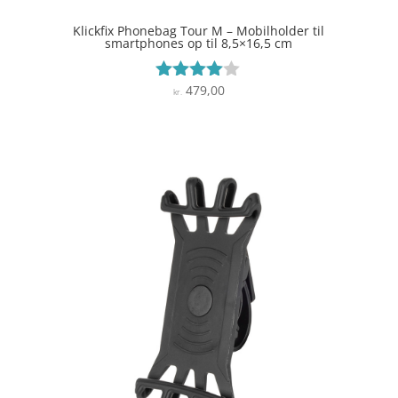
Klickfix Phonebag Tour M – Mobilholder til
smartphones op til 8,5×16,5 cm
479,00
Vurderet
kr.
3.9
ud af 5