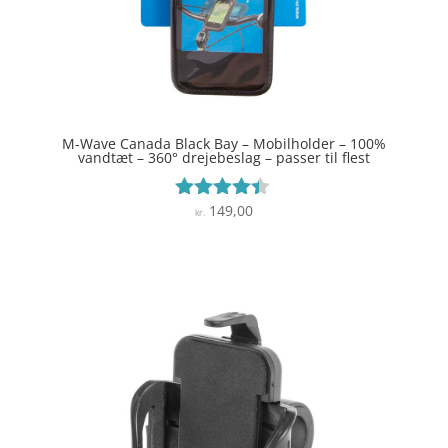
M-Wave Canada Black Bay – Mobilholder – 100%
vandtæt – 360° drejebeslag – passer til flest
149,00
Vurderet
kr.
4.3
ud af 5