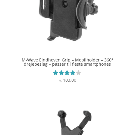
M-Wave Eindhoven Grip – Mobilholder – 360°
drejebeslag – passer til fleste smartphones
103,00
Vurderet
kr.
3.9
ud af 5