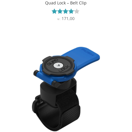
Quad Lock – Belt Clip
171,00
Vurderet
kr.
4
ud af 5