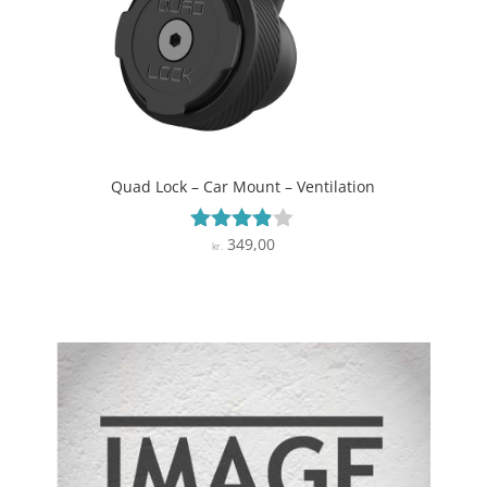
Quad Lock – Car Mount – Ventilation
349,00
Vurderet
kr.
3.8
ud af 5