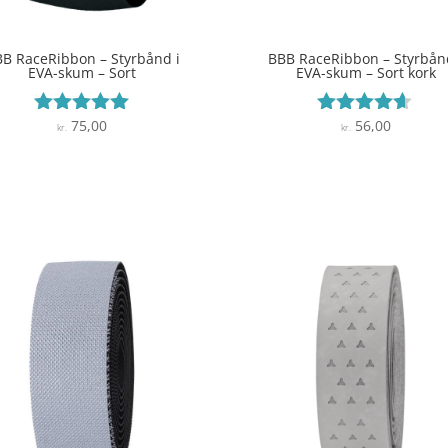
B RaceRibbon – Styrbånd i
BBB RaceRibbon – Styrbån
EVA-skum – Sort
EVA-skum – Sort kork
75,00
56,00
Vurderet
Vurderet
kr.
kr.
4.9
4.5
ud af 5
ud af 5