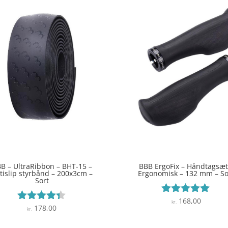
B – UltraRibbon – BHT-15 –
BBB ErgoFix – Håndtagsæt
tislip styrbånd – 200x3cm –
Ergonomisk – 132 mm – So
Sort
168,00
Vurderet
kr.
178,00
Vurderet
kr.
5
4.3
ud af 5
ud af 5