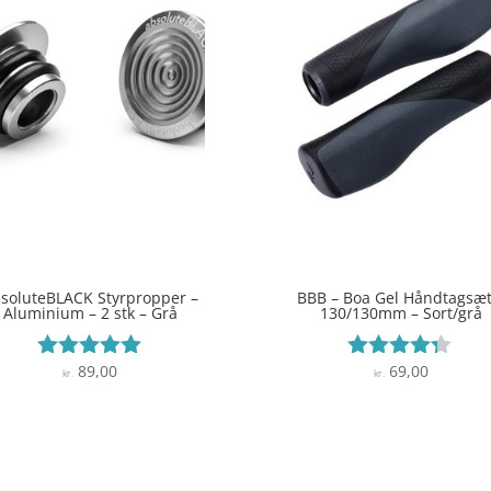
soluteBLACK Styrpropper –
BBB – Boa Gel Håndtagsæt
Aluminium – 2 stk – Grå
130/130mm – Sort/grå
89,00
69,00
Vurderet
Vurderet
kr.
kr.
5
4.2
ud af 5
ud af 5