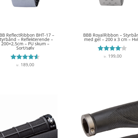
BB ReflectRibbon BHT-17 –
BBB RoyalRibbon – Styrbå
tyrbånd – Reflekterende –
med gel – 200 x 3 cm – Hv
200×2,5cm – PU skum –
Sort/sølv
199,00
Vurderet
kr.
4
189,00
Vurderet
kr.
ud af 5
4.5
ud af 5