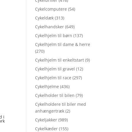
Cykelbriller
(416)
Cykelcomputere
(54)
Cykeldæk
(313)
Cykelhandsker
(649)
Cykelhjelm til børn
(137)
Cykelhjelm til dame & herre
(270)
Cykelhjelm til enkeltstart
(9)
Cykelhjelm til gravel
(12)
Cykelhjelm til race
(297)
Cykelhjelme
(436)
Cykelholder til bilen
(79)
Cykelholdere til biler med
anhængertræk
(2)
d i
Cykeljakker
(989)
ork
Cykelkæder
(155)