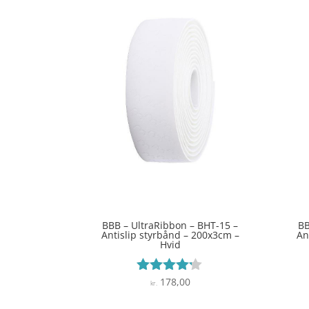
BBB – UltraRibbon – BHT-15 –
BB
Antislip styrbånd – 200x3cm –
An
Hvid
178,00
Vurderet
kr.
4.1
ud af 5