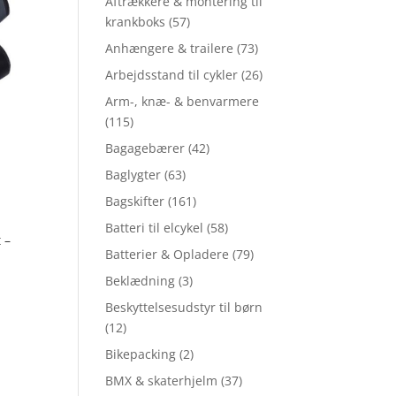
Aftrækkere & montering til
krankboks
(57)
Anhængere & trailere
(73)
Arbejdsstand til cykler
(26)
Arm-, knæ- & benvarmere
(115)
Bagagebærer
(42)
Baglygter
(63)
Bagskifter
(161)
Batteri til elcykel
(58)
 –
Batterier & Opladere
(79)
Beklædning
(3)
Beskyttelsesudstyr til børn
(12)
Bikepacking
(2)
BMX & skaterhjelm
(37)