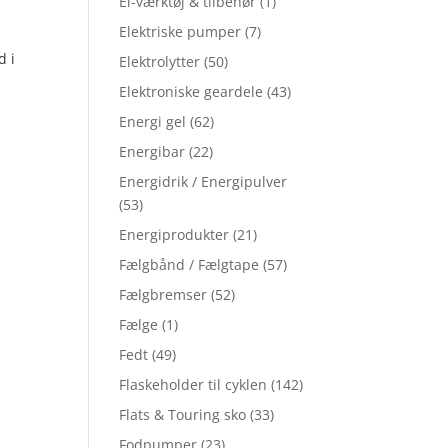
El-værktøj & tilbehør
(1)
Elektriske pumper
(7)
d i
Elektrolytter
(50)
Elektroniske geardele
(43)
Energi gel
(62)
Energibar
(22)
Energidrik / Energipulver
(53)
Energiprodukter
(21)
Fælgbånd / Fælgtape
(57)
Fælgbremser
(52)
Fælge
(1)
Fedt
(49)
Flaskeholder til cyklen
(142)
Flats & Touring sko
(33)
Fodpumper
(23)