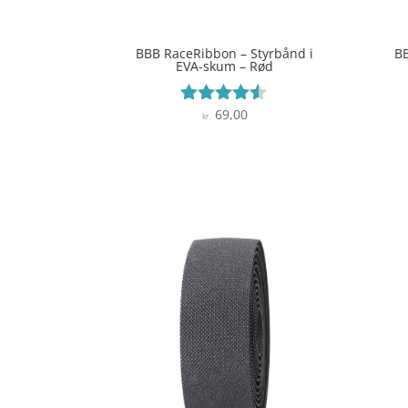
BBB RaceRibbon – Styrbånd i
BB
EVA-skum – Rød
69,00
Vurderet
kr.
4.4
ud af 5