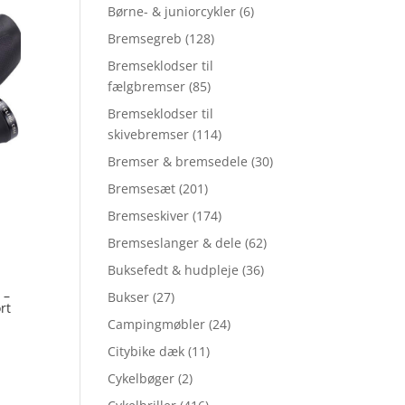
Børne- & juniorcykler
(6)
Bremsegreb
(128)
Bremseklodser til
fælgbremser
(85)
Bremseklodser til
skivebremser
(114)
Bremser & bremsedele
(30)
Bremsesæt
(201)
Bremseskiver
(174)
Bremseslanger & dele
(62)
Buksefedt & hudpleje
(36)
 –
Bukser
(27)
rt
Campingmøbler
(24)
Citybike dæk
(11)
Cykelbøger
(2)