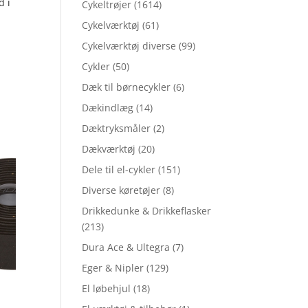
d i
Cykeltrøjer
(1614)
Cykelværktøj
(61)
Cykelværktøj diverse
(99)
Cykler
(50)
Dæk til børnecykler
(6)
Dækindlæg
(14)
Dæktryksmåler
(2)
Dækværktøj
(20)
Dele til el-cykler
(151)
Diverse køretøjer
(8)
Drikkedunke & Drikkeflasker
(213)
Dura Ace & Ultegra
(7)
Eger & Nipler
(129)
El løbehjul
(18)