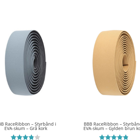
B RaceRibbon – Styrbånd i
BBB RaceRibbon – Styrbån
EVA-skum – Grå kork
EVA-skum – Gylden brun k