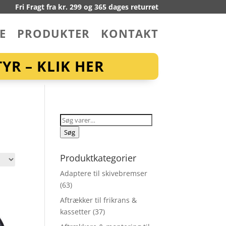
Fri Fragt fra kr. 299 og 365 dages returret
E
PRODUKTER
KONTAKT
YR – KLIK HER
Søg
efter:
Søg
Produktkategorier
Adaptere til skivebremser
(63)
Aftrækker til frikrans &
kassetter
(37)