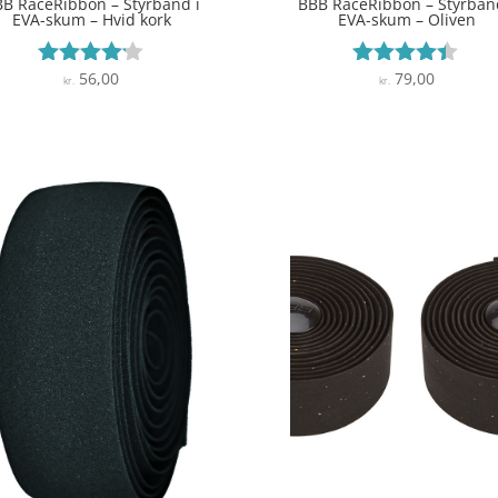
B RaceRibbon – Styrbånd i
BBB RaceRibbon – Styrbån
EVA-skum – Hvid kork
EVA-skum – Oliven
56,00
79,00
Vurderet
Vurderet
kr.
kr.
4.1
4.3
ud af 5
ud af 5