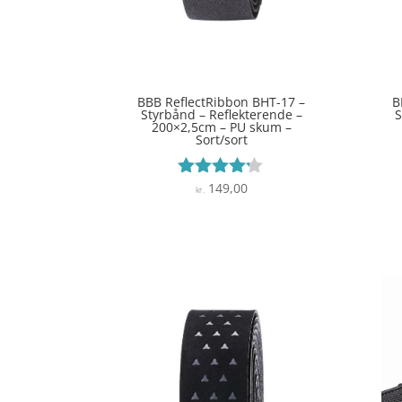
BBB ReflectRibbon BHT-17 –
B
Styrbånd – Reflekterende –
S
200×2,5cm – PU skum –
Sort/sort
149,00
Vurderet
kr.
4.1
ud af 5