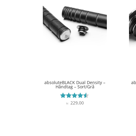
absoluteBLACK Dual Density –
ab
Håndtag – Sort/Grå
229,00
Vurderet
kr.
4.4
ud af 5