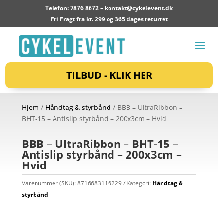
Telefon: 7876 8672 –
kontakt@cykelevent.dk
Fri Fragt fra kr. 299 og 365 dages returret
TILBUD - KLIK HER
Hjem
/
Håndtag & styrbånd
/ BBB – UltraRibbon –
BHT-15 – Antislip styrbånd – 200x3cm – Hvid
BBB – UltraRibbon – BHT-15 –
Antislip styrbånd – 200x3cm –
Hvid
Varenummer (SKU):
8716683116229
Kategori:
Håndtag &
styrbånd