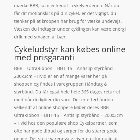
mærke BBB, som er kendt i cykelverdenen. Når du
får dit motionskick på din cykel, er det vigtigt, du
tænker på at kroppen har brug for væske undevejs.
Væsken du indtager under cyklingen kan være energi
drik med smagen af bær.
Cykeludstyr kan købes online
med prisgaranti
BBB – UltraRibbon – BHT-15 – Antislip styrbånd –
200x3cm – Hvid er en af mange varer her på
shoppen og findes i varegruppen Håndtag &
styrbånd. Du får også hele hele 365 dages returret
med når du køber din vare. Det er efterhånden
velkendt at online shoppere køber deres BBB –
UltraRibbon – BHT-15 – Antislip styrbånd – 200x3cm
– Hvid hos den populære shop Cykelpartner, som
ofte har gode tilbud og sørger for du sparer gode
penge. Det store vareudvalg giver en stor pulje af