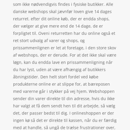
som ikke nødvendigvis findes i fysiske butikker. Alle
danske webshops skal jævnfør loven give 14 dages
returret. efter dit online køb, der er endda shops,
der vælger at give mere end de 14 dage, de er
forpligtet til. Oveni returretten har du online også et
ret stort udvalg af varer og shops, og
prissammenlignen er let at foretage, i den store skov
af webshops, der er derude. For at det ikke skal være
løgn, kan du endda lave en prissammenligning når
du har lyst, uden at være afhængig af butikkers
åbningstider. Den helt stort fordel ved købe
produkterne online er at slippe for, at bæreposen
med varerne går i stykker på vej hjem. Webshoppen
sender din varer direkte til din adresse, hvis du ikke
har valgt at få dem sendt hen til dit arbejde, så vælg
det, der passer bedst til dig. I onlineshoppen er der
ingen kø så det er direkte til kassen, når du er færdig
med at handle, så ungå de trælse frustrationer over,