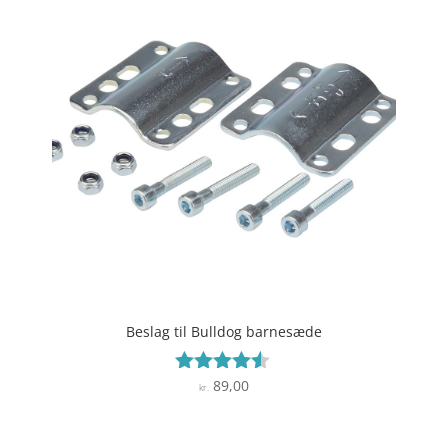
Beslag til Bulldog barnesæde
89,00
Vurderet
kr.
4.4
ud af 5