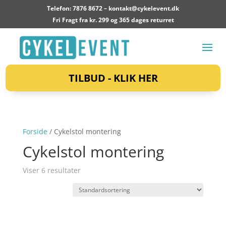
Telefon: 7876 8672 –
kontakt@cykelevent.dk
Fri Fragt fra kr. 299 og 365 dages returret
TILBUD - KLIK HER
Forside
/ Cykelstol montering
Cykelstol montering
Viser 6 resultater