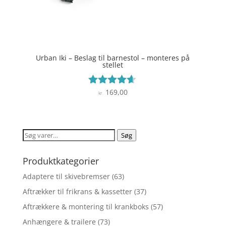
Urban Iki – Beslag til barnestol – monteres på
stellet
169,00
Vurderet
kr.
4.5
ud af 5
Søg
Søg
efter:
Produktkategorier
Adaptere til skivebremser
(63)
Aftrækker til frikrans & kassetter
(37)
Aftrækkere & montering til krankboks
(57)
Anhængere & trailere
(73)