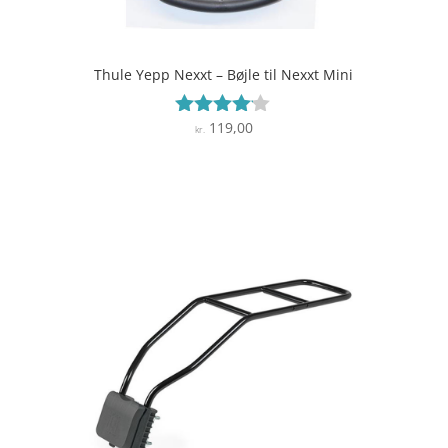
Thule Yepp Nexxt – Bøjle til Nexxt Mini
119,00
Vurderet
kr.
4
ud af 5