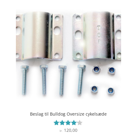
Beslag til Bulldog Oversize cykelsæde
120,00
Vurderet
kr.
4