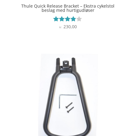
Thule Quick Release Bracket – Ekstra cykelstol
beslag med hurtigudløser
230,00
Vurderet
kr.
3.8
ud af 5