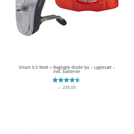
Smart 0,5 Watt + Baglygte diode lys – Lygtesæt –
Inkl. batterier
258,00
Vurderet
kr.
4.4
ud af 5