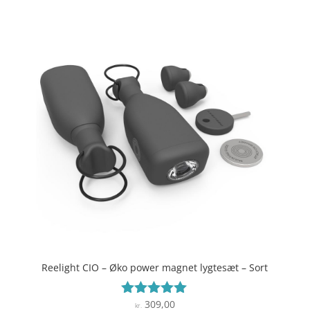
Reelight CIO – Øko power magnet lygtesæt – Sort
309,00
Vurderet
kr.