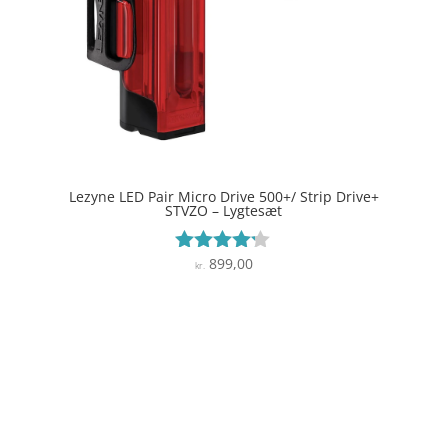
Lezyne LED Pair Micro Drive 500+/ Strip Drive+
STVZO – Lygtesæt
899,00
Vurderet
kr.
4.1
ud af 5