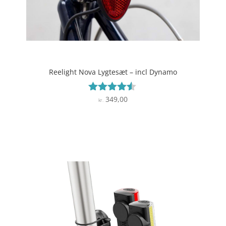
Reelight Nova Lygtesæt – incl Dynamo
349,00
Vurderet
kr.
4.4
ud af 5