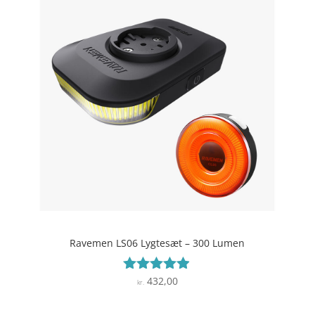
Ravemen LS06 Lygtesæt – 300 Lumen
432,00
Vurderet
kr.
4.8
ud af 5