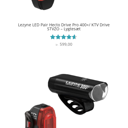
Lezyne LED Pair Hecto Drive Pro 400+/ KTV Drive
STVZO – Lygtesæt
599,00
Vurderet
kr.
4.5
ud af 5