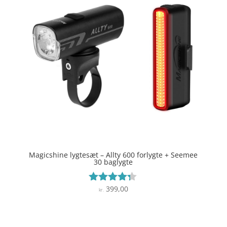
Magicshine lygtesæt – Allty 600 forlygte + Seemee
30 baglygte
399,00
Vurderet
kr.
4.2
ud af 5