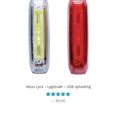
Abus Lyra – Lygtesæt – USB opladelig
89,00
Vurderet
kr.
4.8
ud af 5