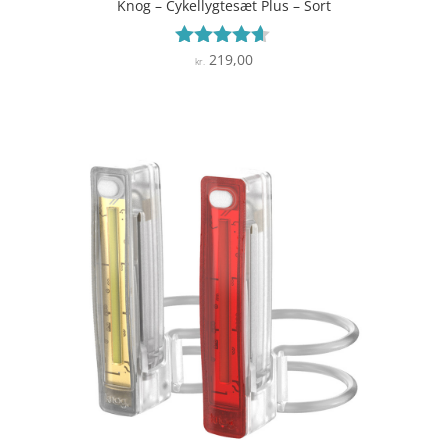
Knog – Cykellygtesæt Plus – Sort
219,00
Vurderet
kr.
4.5
ud af 5