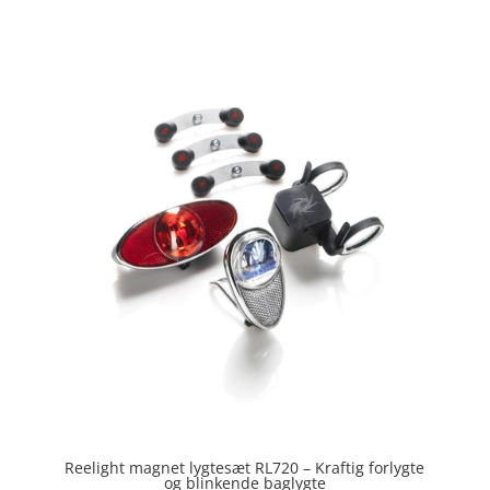
5
ud af 5
Reelight magnet lygtesæt RL720 – Kraftig forlygte
og blinkende baglygte