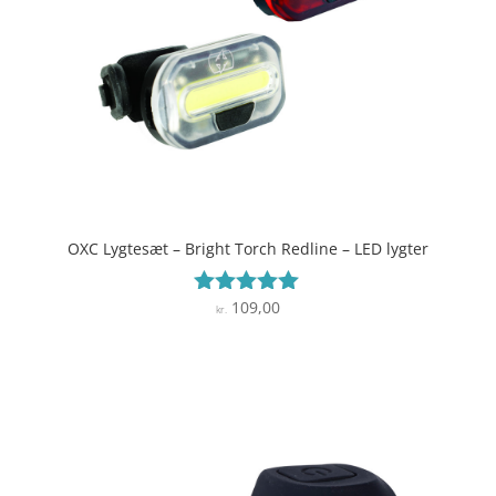
OXC Lygtesæt – Bright Torch Redline – LED lygter
109,00
Vurderet
kr.
4.9
ud af 5