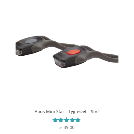
Abus Mini Star – Lygtesæt – Sort
39,00
Vurderet
kr.
4.7