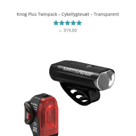
Knog Plus Twinpack – Cykellygtesæt – Transparent
319,00
Vurderet
kr.
5
ud af 5