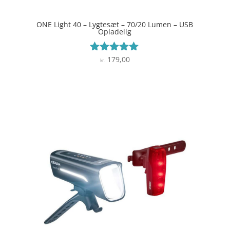
ONE Light 40 – Lygtesæt – 70/20 Lumen – USB
Opladelig
179,00
Vurderet
kr.
4.9
ud af 5