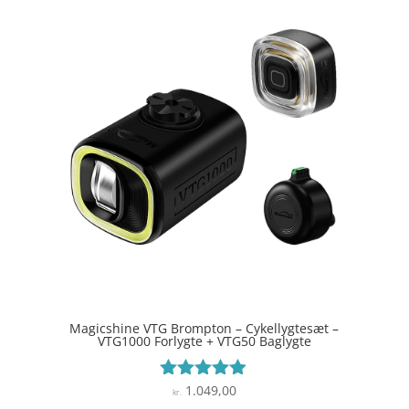
Magicshine VTG Brompton – Cykellygtesæt –
VTG1000 Forlygte + VTG50 Baglygte
1.049,00
Vurderet
kr.
4.8