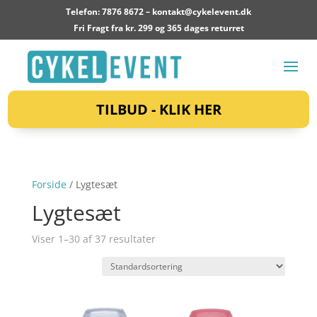
Telefon: 7876 8672 –
kontakt@cykelevent.dk
Fri Fragt fra kr. 299 og 365 dages returret
TILBUD - KLIK HER
Forside
/ Lygtesæt
Lygtesæt
Viser 1–30 af 37 resultater