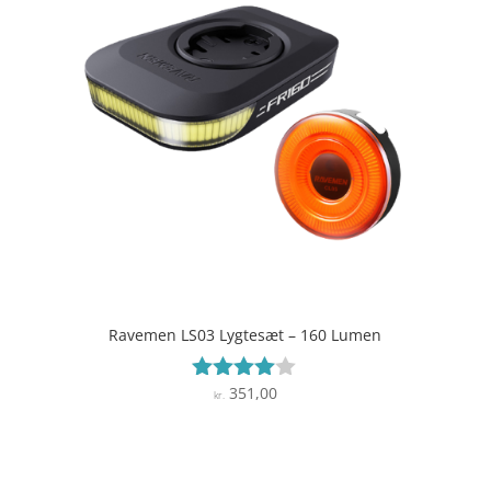
Ravemen LS03 Lygtesæt – 160 Lumen
351,00
Vurderet
kr.
3.9
ud af 5