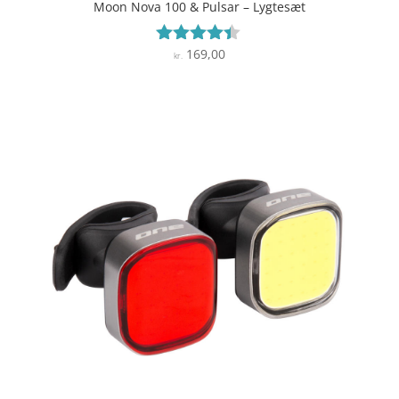
Moon Nova 100 & Pulsar – Lygtesæt
169,00
Vurderet
kr.
4.3
ud af 5