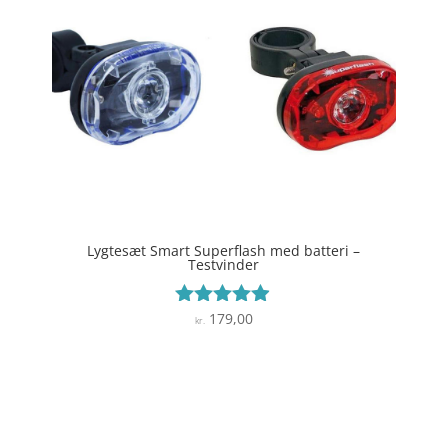
Lygtesæt Smart Superflash med batteri –
Testvinder
179,00
Vurderet
kr.
4.8
ud af 5