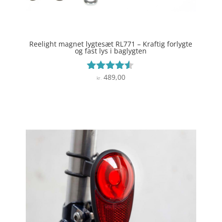
Reelight magnet lygtesæt RL771 – Kraftig forlygte
og fast lys i baglygten
489,00
Vurderet
kr.
4.4
ud af 5