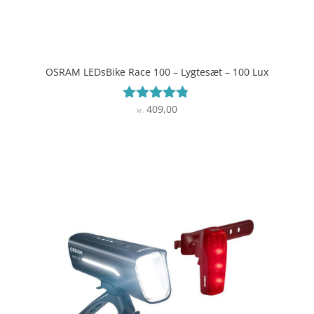
OSRAM LEDsBike Race 100 – Lygtesæt – 100 Lux
409,00
Vurderet
kr.
4.7
ud af 5