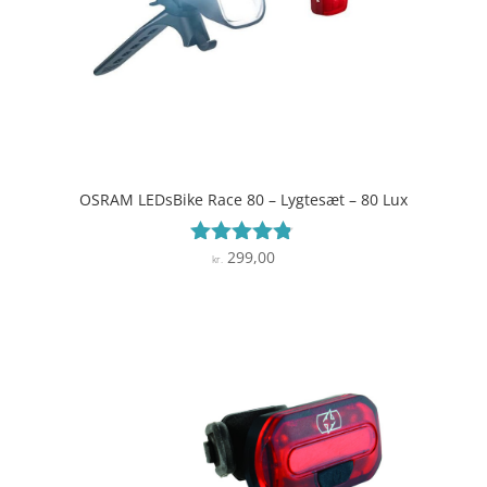
OSRAM LEDsBike Race 80 – Lygtesæt – 80 Lux
299,00
Vurderet
kr.
4.7
ud af 5