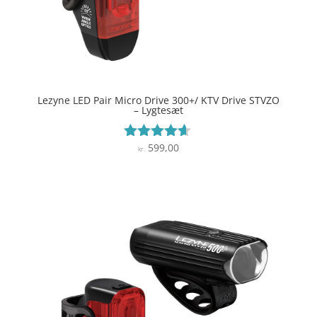
Lezyne LED Pair Micro Drive 300+/ KTV Drive STVZO
– Lygtesæt
599,00
Vurderet
kr.
4.5
ud af 5