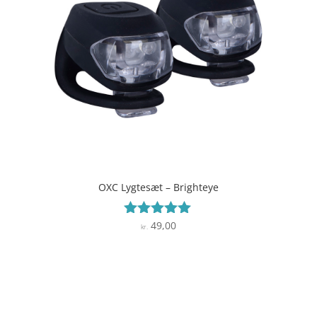
OXC Lygtesæt – Brighteye
49,00
Vurderet
kr.
4.9
ud af 5