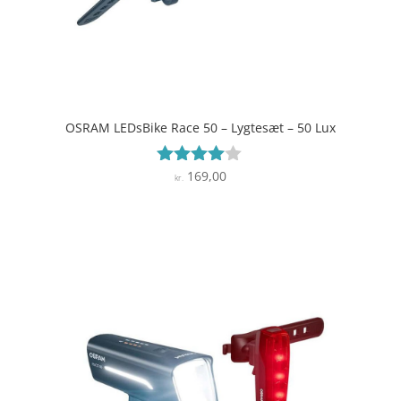
OSRAM LEDsBike Race 50 – Lygtesæt – 50 Lux
169,00
Vurderet
kr.
3.9
ud af 5