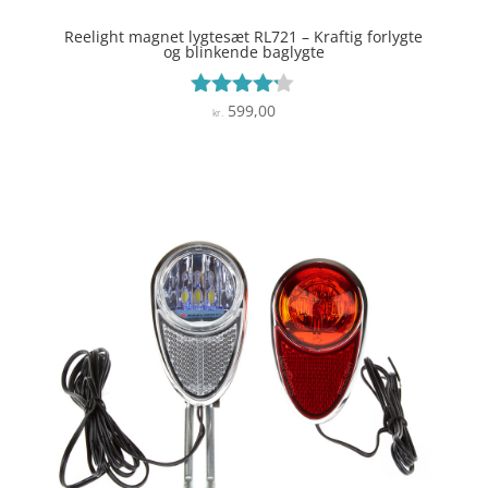
Reelight magnet lygtesæt RL721 – Kraftig forlygte
og blinkende baglygte
599,00
Vurderet
kr.
4.1
ud af 5