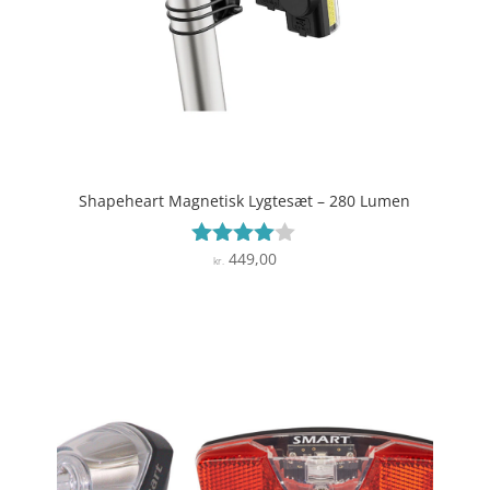
Shapeheart Magnetisk Lygtesæt – 280 Lumen
449,00
Vurderet
kr.
3.9
ud af 5