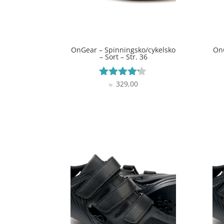
OnGear – Spinningsko/cykelsko
OnG
– Sort – Str. 36
329,00
Vurderet
kr.
4.1
ud af 5