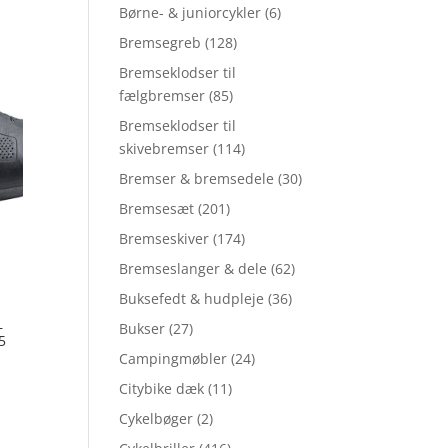
Børne- & juniorcykler
(6)
Bremsegreb
(128)
Bremseklodser til
fælgbremser
(85)
Bremseklodser til
skivebremser
(114)
Bremser & bremsedele
(30)
Bremsesæt
(201)
Bremseskiver
(174)
Bremseslanger & dele
(62)
Buksefedt & hudpleje
(36)
–
Bukser
(27)
5
Campingmøbler
(24)
Citybike dæk
(11)
Cykelbøger
(2)