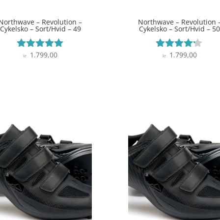
Northwave – Revolution –
Northwave – Revolution 
Cykelsko – Sort/Hvid – 49
Cykelsko – Sort/Hvid – 5
1.799,00
1.799,00
Vurderet
Vurderet
kr.
kr.
5
4.1
ud af 5
ud af 5