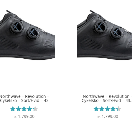
Northwave – Revolution –
Northwave – Revolution 
Cykelsko – Sort/Hvid – 43
Cykelsko – Sort/Hvid – 43,
1.799,00
1.799,00
Vurderet
Vurderet
kr.
kr.
4.2
4.2
ud af 5
ud af 5