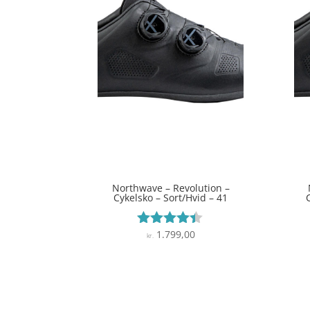
Northwave – Revolution –
Cykelsko – Sort/Hvid – 41
1.799,00
Vurderet
kr.
4.3
ud af 5