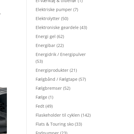
El-værktøj & tilbehør
(1)
Elektriske pumper
(7)
–
0
Elektrolytter
(50)
Elektroniske geardele
(43)
Energi gel
(62)
Energibar
(22)
Energidrik / Energipulver
(53)
Energiprodukter
(21)
Fælgbånd / Fælgtape
(57)
Fælgbremser
(52)
Fælge
(1)
Fedt
(49)
Flaskeholder til cyklen
(142)
Flats & Touring sko
(33)
Fodpumper
(23)