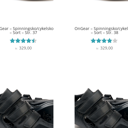
ear – Spinningsko/cykelsko
OnGear – Spinningsko/cyke
– Sort – Str. 37
– Sort – Str. 38
329,00
329,00
Vurderet
Vurderet
kr.
kr.
4.4
3.8
ud af 5
ud af 5