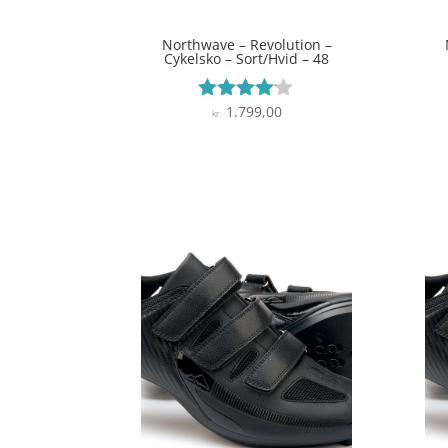
Northwave – Revolution –
Cykelsko – Sort/Hvid – 48
1.799,00
Vurderet
kr.
4
ud af 5