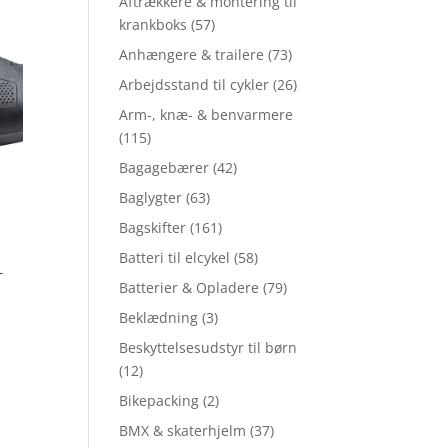
Aftrækkere & montering til
krankboks
(57)
Anhængere & trailere
(73)
Arbejdsstand til cykler
(26)
Arm-, knæ- & benvarmere
(115)
Bagagebærer
(42)
Baglygter
(63)
Bagskifter
(161)
Batteri til elcykel
(58)
–
2
Batterier & Opladere
(79)
Beklædning
(3)
Beskyttelsesudstyr til børn
(12)
Bikepacking
(2)
BMX & skaterhjelm
(37)