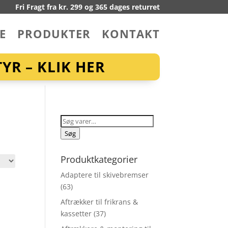
Fri Fragt fra kr. 299 og 365 dages returret
E
PRODUKTER
KONTAKT
YR – KLIK HER
Søg
efter:
Søg
Produktkategorier
Adaptere til skivebremser
(63)
Aftrækker til frikrans &
kassetter
(37)