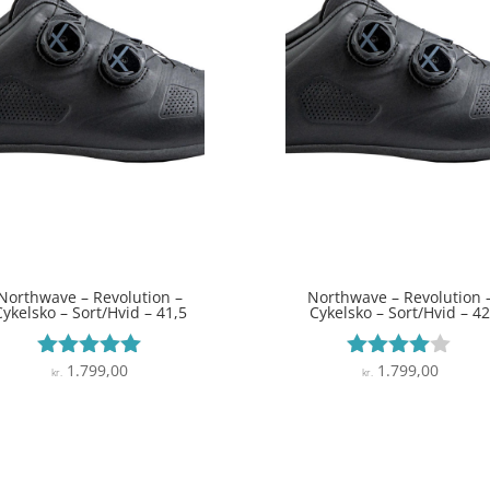
Northwave – Revolution –
Northwave – Revolution 
Cykelsko – Sort/Hvid – 41,5
Cykelsko – Sort/Hvid – 4
1.799,00
1.799,00
Vurderet
Vurderet
kr.
kr.
5
3.9
ud af 5
ud af 5