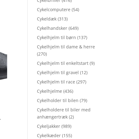
Cykelbriller
(416)
Cykelcomputere
(54)
Cykeldæk
(313)
Cykelhandsker
(649)
Cykelhjelm til børn
(137)
Cykelhjelm til dame & herre
(270)
Cykelhjelm til enkeltstart
(9)
Cykelhjelm til gravel
(12)
Cykelhjelm til race
(297)
Cykelhjelme
(436)
Cykelholder til bilen
(79)
Cykelholdere til biler med
anhængertræk
(2)
–
5
Cykeljakker
(989)
Cykelkæder
(155)