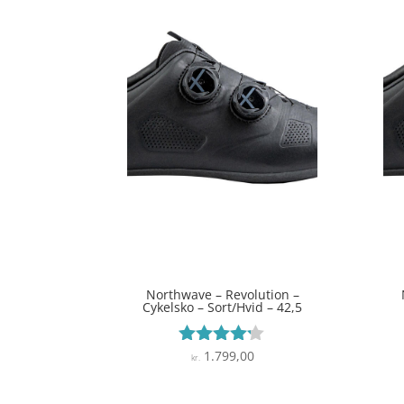
Northwave – Revolution –
Cykelsko – Sort/Hvid – 42,5
1.799,00
Vurderet
kr.
4.1
ud af 5