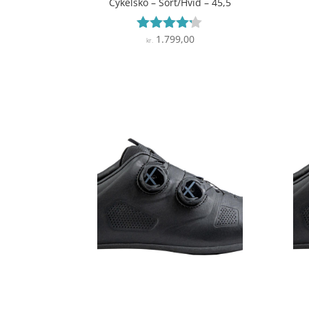
Cykelsko – Sort/Hvid – 45,5
1.799,00
Vurderet
kr.
4.1
ud af 5