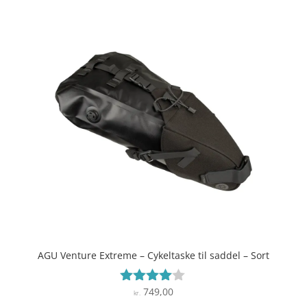
AGU Venture Extreme – Cykeltaske til saddel – Sort
749,00
Vurderet
kr.
3.9