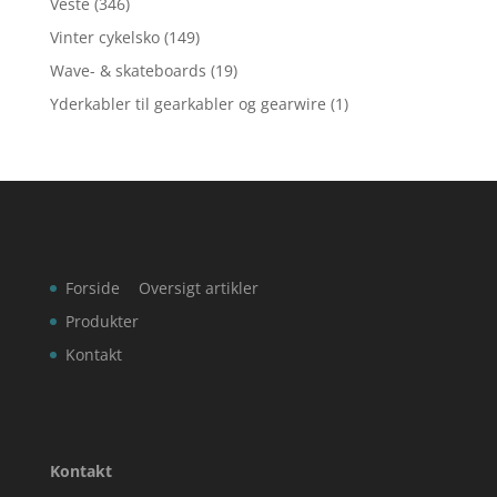
Veste
(346)
Vinter cykelsko
(149)
Wave- & skateboards
(19)
Yderkabler til gearkabler og gearwire
(1)
Forside
Oversigt artikler
Produkter
Kontakt
Kontakt