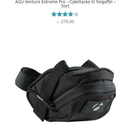
AGU Venture Extreme Pro – Cykeltaske til forgaffel –
Sort
279,00
Vurderet
kr.
3.8
ud af 5