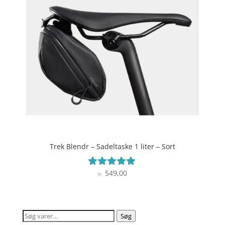
Trek Blendr – Sadeltaske 1 liter – Sort
549,00
Vurderet
kr.
4.8
ud af 5
Søg
Søg