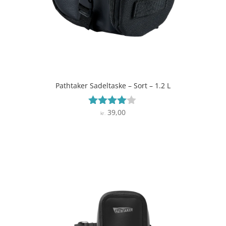
Pathtaker Sadeltaske – Sort – 1.2 L
39,00
Vurderet
kr.
3.9
ud af 5