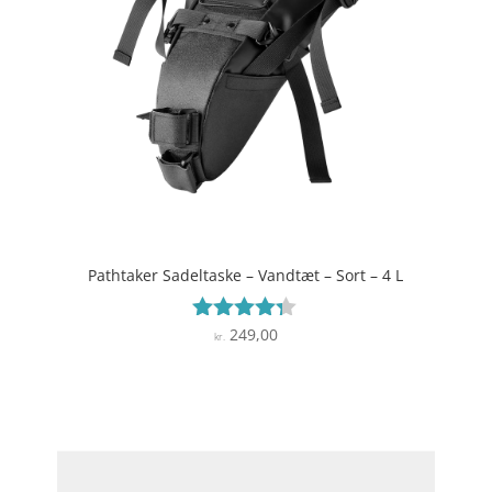
Pathtaker Sadeltaske – Vandtæt – Sort – 4 L
249,00
Vurderet
kr.
4.2
ud af 5