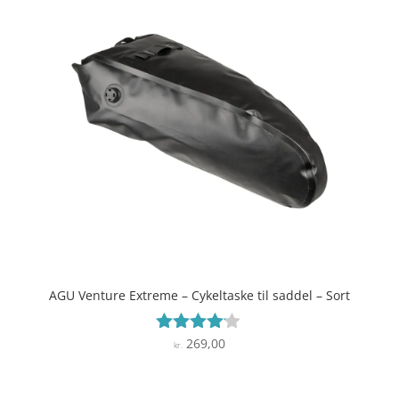
AGU Venture Extreme – Cykeltaske til saddel – Sort
269,00
Vurderet
kr.
4
ud af 5