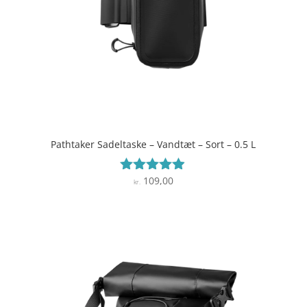
Pathtaker Sadeltaske – Vandtæt – Sort – 0.5 L
109,00
Vurderet
kr.
4.8
ud af 5