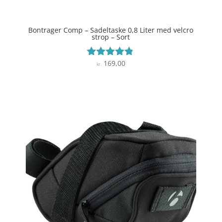
Bontrager Comp – Sadeltaske 0,8 Liter med velcro
strop – Sort
169,00
Vurderet
kr.
4.7
ud af 5