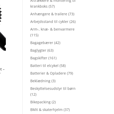
Aftrækkere & montering til
krankboks
(57)
Anhængere & trailere
(73)
Arbejdsstand til cykler
(26)
Arm-, knæ- & benvarmere
(115)
Bagagebærer
(42)
Baglygter
(63)
Bagskifter
(161)
Batteri til elcykel
(58)
t –
–
Batterier & Opladere
(79)
Beklædning
(3)
Beskyttelsesudstyr til børn
(12)
Bikepacking
(2)
BMX & skaterhjelm
(37)