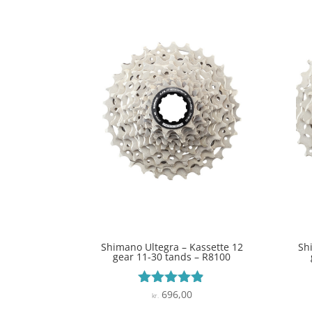
Shimano Ultegra – Kassette 12
Sh
gear 11-30 tands – R8100
696,00
Vurderet
kr.
4.8