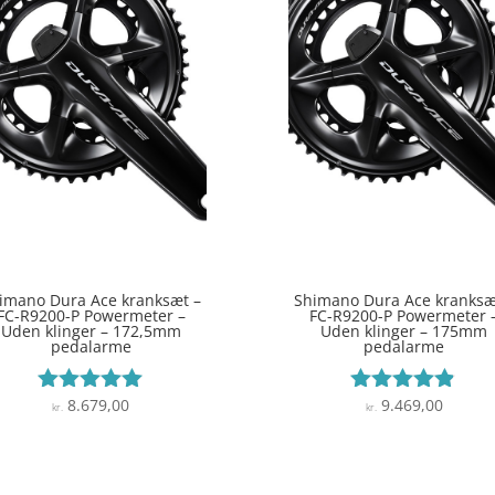
imano Dura Ace kranksæt –
Shimano Dura Ace kranksæ
FC-R9200-P Powermeter –
FC-R9200-P Powermeter 
Uden klinger – 172,5mm
Uden klinger – 175mm
pedalarme
pedalarme
8.679,00
9.469,00
Vurderet
Vurderet
kr.
kr.
4.9
4.8
ud af 5
ud af 5