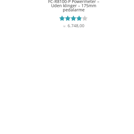
FC-R8100-P Powermeter –
Uden klinger – 175mm
pedalarme
6.748,00
Vurderet
kr.
3.8
ud af 5