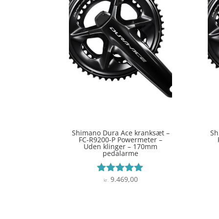
Shimano Dura Ace kranksæt –
Sh
FC-R9200-P Powermeter –
Uden klinger – 170mm
pedalarme
9.469,00
Vurderet
kr.
5
ud af 5