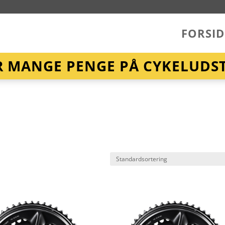
FORSID
R MANGE PENGE PÅ CYKELUDST