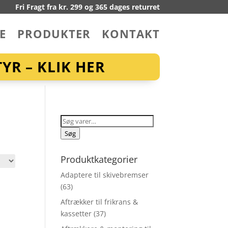
Fri Fragt fra kr. 299 og 365 dages returret
E
PRODUKTER
KONTAKT
YR – KLIK HER
Søg
efter:
Søg
Produktkategorier
Adaptere til skivebremser
(63)
Aftrækker til frikrans &
kassetter
(37)