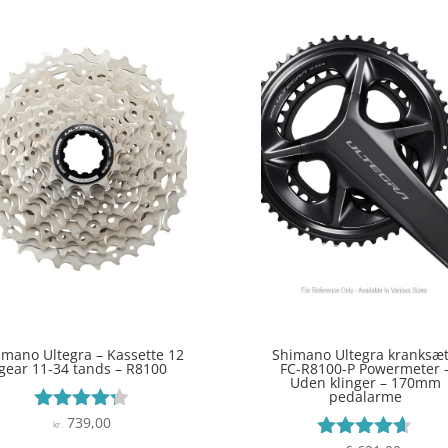
imano Ultegra – Kassette 12
Shimano Ultegra kranksæt
gear 11-34 tands – R8100
FC-R8100-P Powermeter 
Uden klinger – 170mm
pedalarme
739,00
Vurderet
kr.
4.2