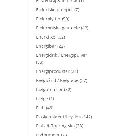
El-værktøj & tilbehør
(1)
Elektriske pumper
(7)
Elektrolytter
(50)
Elektroniske geardele
(43)
Energi gel
(62)
Energibar
(22)
Energidrik / Energipulver
(53)
Energiprodukter
(21)
Fælgbånd / Fælgtape
(57)
Fælgbremser
(52)
Fælge
(1)
Fedt
(49)
Flaskeholder til cyklen
(142)
Flats & Touring sko
(33)
Fodpumper
(23)