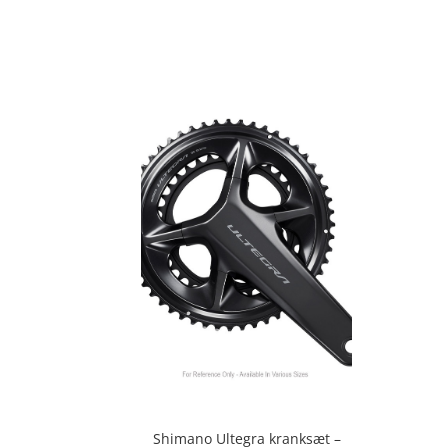
ud af 5
Shimano Ultegra kranksæt –