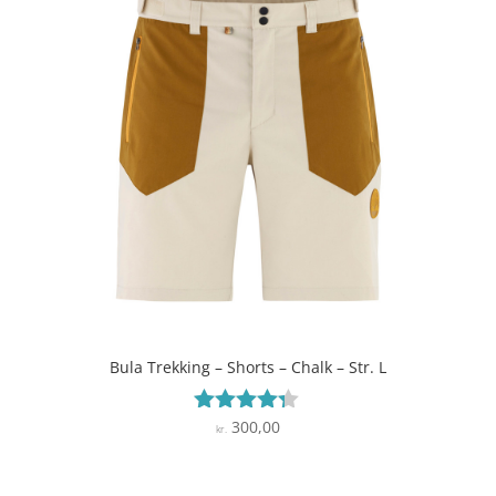
Bula Trekking – Shorts – Chalk – Str. L
300,00
Vurderet
kr.
4.2
ud af 5