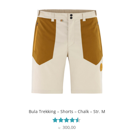
Bula Trekking – Shorts – Chalk – Str. M
300,00
Vurderet
kr.
4.4