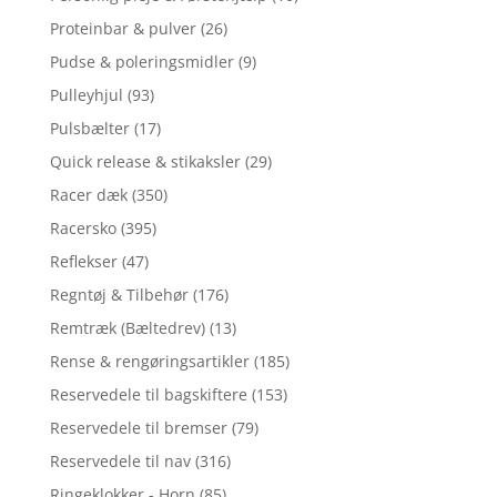
Proteinbar & pulver
(26)
Pudse & poleringsmidler
(9)
Pulleyhjul
(93)
Pulsbælter
(17)
Quick release & stikaksler
(29)
Racer dæk
(350)
Racersko
(395)
Reflekser
(47)
Regntøj & Tilbehør
(176)
Remtræk (Bæltedrev)
(13)
Rense & rengøringsartikler
(185)
Reservedele til bagskiftere
(153)
Reservedele til bremser
(79)
Reservedele til nav
(316)
Ringeklokker - Horn
(85)