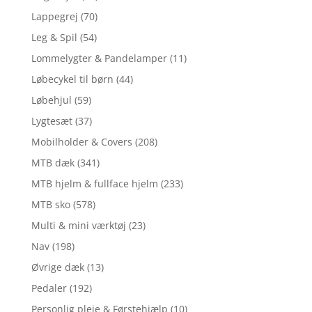
Lappegrej
(70)
Leg & Spil
(54)
Lommelygter & Pandelamper
(11)
Løbecykel til børn
(44)
Løbehjul
(59)
Lygtesæt
(37)
Mobilholder & Covers
(208)
MTB dæk
(341)
MTB hjelm & fullface hjelm
(233)
MTB sko
(578)
Multi & mini værktøj
(23)
Nav
(198)
Øvrige dæk
(13)
Pedaler
(192)
Personlig pleje & Førstehjælp
(10)