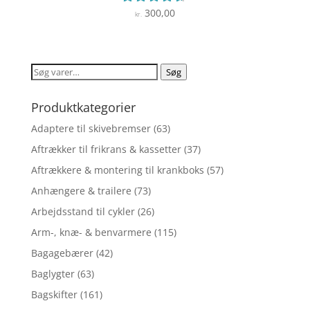
300,00
Vurderet
kr.
4.5
ud af 5
Søg
Søg
efter:
Produktkategorier
Adaptere til skivebremser
(63)
Aftrækker til frikrans & kassetter
(37)
Aftrækkere & montering til krankboks
(57)
Anhængere & trailere
(73)
Arbejdsstand til cykler
(26)
Arm-, knæ- & benvarmere
(115)
Bagagebærer
(42)
Baglygter
(63)
Bagskifter
(161)