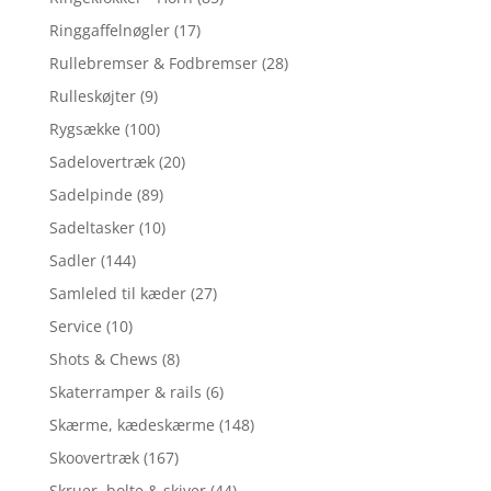
Ringgaffelnøgler
(17)
Rullebremser & Fodbremser
(28)
Rulleskøjter
(9)
Rygsække
(100)
Sadelovertræk
(20)
Sadelpinde
(89)
Sadeltasker
(10)
Sadler
(144)
Samleled til kæder
(27)
Service
(10)
Shots & Chews
(8)
Skaterramper & rails
(6)
Skærme, kædeskærme
(148)
Skoovertræk
(167)
Skruer, bolte & skiver
(44)