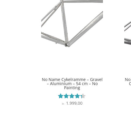
No Name Cykelramme – Gravel
No
– Aluminium – 54 cm – No
C
Painting
1.999,00
Vurderet
kr.
4.2
ud af 5