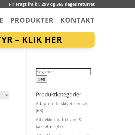
Fri Fragt fra kr. 299 og 365 dages returret
E
PRODUKTER
KONTAKT
YR – KLIK HER
Søg
efter:
Søg
Produktkategorier
Adaptere til skivebremser
(63)
Aftrækker til frikrans &
kassetter
(37)