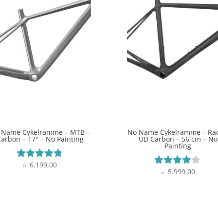
 Name Cykelramme – MTB –
No Name Cykelramme – Rac
arbon – 17″ – No Painting
UD Carbon – 56 cm – No
Painting
6.199,00
Vurderet
kr.
5.999,00
Vurderet
kr.
4.7
3.9
ud af 5
ud af 5