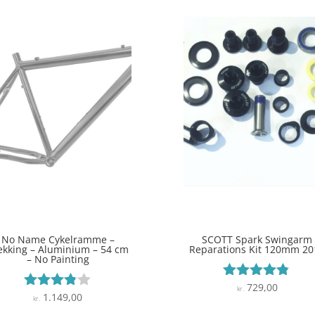
No Name Cykelramme –
SCOTT Spark Swingarm
ekking – Aluminium – 54 cm
Reparations Kit 120mm 20
– No Painting
729,00
Vurderet
kr.
1.149,00
Vurderet
kr.
4.7
3.8
ud af 5