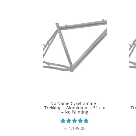
No Name Cykelramme –
Trekking – Aluminium – 51 cm
Tr
– No Painting
1.149,00
Vurderet
kr.
5