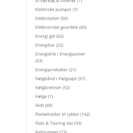
El-værktøj & tilbehør
(1)
Elektriske pumper
(7)
Elektrolytter
(50)
Elektroniske geardele
(43)
Energi gel
(62)
Energibar
(22)
Energidrik / Energipulver
(53)
Energiprodukter
(21)
Fælgbånd / Fælgtape
(57)
Fælgbremser
(52)
Fælge
(1)
Fedt
(49)
Flaskeholder til cyklen
(142)
Flats & Touring sko
(33)
Fodpumper
(23)