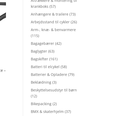
Aftrækkere & montering til
krankboks
(57)
Anhængere & trailere
(73)
Arbejdsstand til cykler
(26)
Arm-, knæ- & benvarmere
(115)
Bagagebærer
(42)
Baglygter
(63)
Bagskifter
(161)
Batteri til elcykel
(58)
e –
Batterier & Opladere
(79)
Beklædning
(3)
Beskyttelsesudstyr til børn
(12)
Bikepacking
(2)
BMX & skaterhjelm
(37)