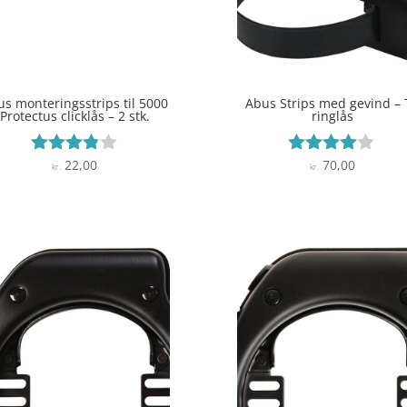
s monteringsstrips til 5000
Abus Strips med gevind – T
Protectus clicklås – 2 stk.
ringlås
22,00
70,00
Vurderet
Vurderet
kr.
kr.
3.8
3.9
ud af 5
ud af 5