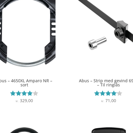
bus – 4650XL Amparo NR –
Abus – Strip med gevind 6
sort
– Til ringlås
329,00
71,00
Vurderet
Vurderet
kr.
kr.
3.9
4
ud af 5
ud af 5