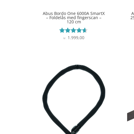
Abus Bordo One 6000A SmartX
A
– Foldelås med fingerscan –
2
120 cm
1.999,00
Vurderet
kr.
4.5
ud af 5