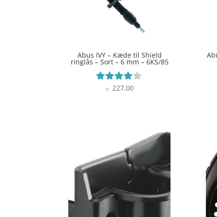
Abus IVY – Kæde til Shield
Abu
ringlås – Sort – 6 mm – 6KS/85
227,00
Vurderet
kr.
3.9
ud af 5