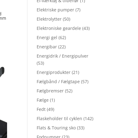
El-værktøj & tilbehør
(1)
Elektriske pumper
(7)
d
 mm
Elektrolytter
(50)
Elektroniske geardele
(43)
Energi gel
(62)
Energibar
(22)
Energidrik / Energipulver
(53)
Energiprodukter
(21)
Fælgbånd / Fælgtape
(57)
Fælgbremser
(52)
Fælge
(1)
Fedt
(49)
Flaskeholder til cyklen
(142)
Flats & Touring sko
(33)
Fodpumper
(23)