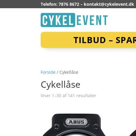
Telefon: 7876 8672 –
kontakt@cykelevent.dk
TILBUD – SPA
Forside
/ Cykellåse
Cykellåse
Viser 1–30 af 141 resultater