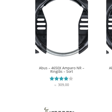
Abus – 4650X Amparo NR –
A
Ringlås – Sort
309,00
Vurderet
kr.
3.8
ud af 5