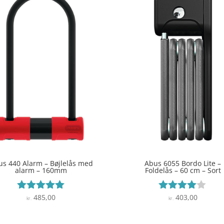
us 440 Alarm – Bøjlelås med
Abus 6055 Bordo Lite –
alarm – 160mm
Foldelås – 60 cm – Sort
485,00
403,00
Vurderet
Vurderet
kr.
kr.
4.9
3.9
ud af 5
ud af 5