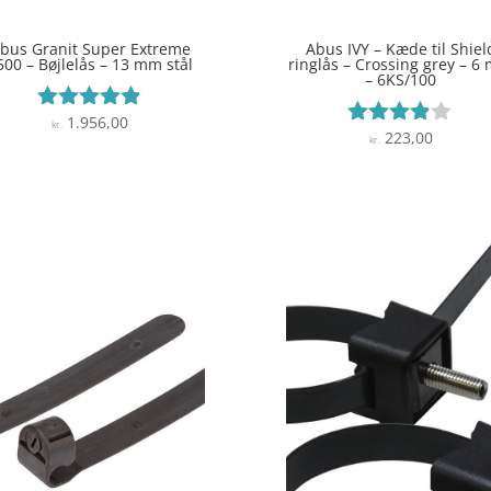
bus Granit Super Extreme
Abus IVY – Kæde til Shiel
500 – Bøjlelås – 13 mm stål
ringlås – Crossing grey – 6
– 6KS/100
1.956,00
Vurderet
kr.
223,00
Vurderet
kr.
4.8
3.8
ud af 5
ud af 5