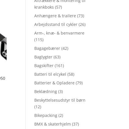
Aftrækkere & montering til
krankboks
(57)
Anhængere & trailere
(73)
Arbejdsstand til cykler
(26)
Arm-, knæ- & benvarmere
(115)
Bagagebærer
(42)
Baglygter
(63)
Bagskifter
(161)
Batteri til elcykel
(58)
950
Batterier & Opladere
(79)
Beklædning
(3)
Beskyttelsesudstyr til børn
(12)
Bikepacking
(2)
BMX & skaterhjelm
(37)