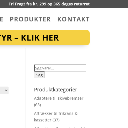
Fri Fragt fra kr. 299 og 365 dages returret
E
PRODUKTER
KONTAKT
YR – KLIK HER
Søg
efter:
Søg
Produktkategorier
Adaptere til skivebremser
(63)
Aftrækker til frikrans &
kassetter
(37)