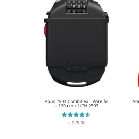
Abus 2503 Combiflex – Wirelås
Ab
– 120 cm + UCH 2503
229,00
Vurderet
kr.
4.4
ud af 5