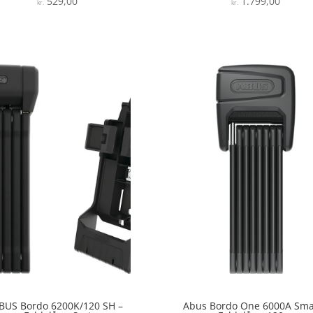
529,00
1.799,00
Vurderet
Vurderet
kr.
kr.
4.5
4.5
ud af 5
ud af 5
BUS Bordo 6200K/120 SH –
Abus Bordo One 6000A Sma