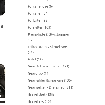
Forgaffel olie
(6)
Forgafler
(34)
Forlygter
(98)
il
Forskifter
(103)
Frempinde & Styrstammer
(179)
Friløbskrans / Skruekrans
(41)
Fritid
(18)
Gear & Transmission
(174)
Geardrop
(11)
Gearkabler & gearwire
(135)
Gearvælger / Drejegreb
(514)
Gravel dæk
(158)
Gravel sko
(101)