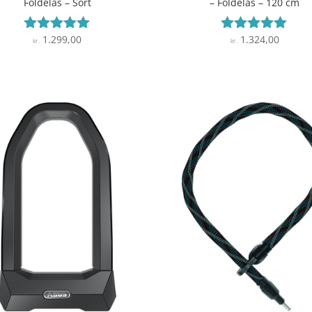
Foldelås – Sort
– Foldelås – 120 cm
1.299,00
1.324,00
Vurderet
Vurderet
kr.
kr.
4.9
4.9
ud af 5
ud af 5