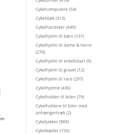
Cykelbriller
(416)
Cykelcomputere
(54)
Cykeldæk
(313)
Cykelhandsker
(649)
Cykelhjelm til børn
(137)
Cykelhjelm til dame & herre
(270)
Cykelhjelm til enkeltstart
(9)
Cykelhjelm til gravel
(12)
Cykelhjelm til race
(297)
Cykelhjelme
(436)
Cykelholder til bilen
(79)
Cykelholdere til biler med
anhængertræk
(2)
–
mm
Cykeljakker
(989)
Cykelkæder
(155)