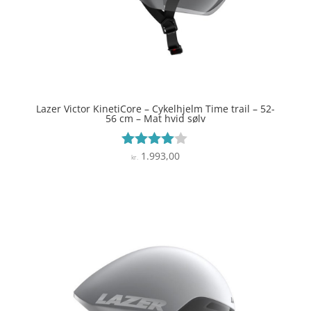
Lazer Victor KinetiCore – Cykelhjelm Time trail – 52-
56 cm – Mat hvid sølv
1.993,00
Vurderet
kr.
3.9
ud af 5