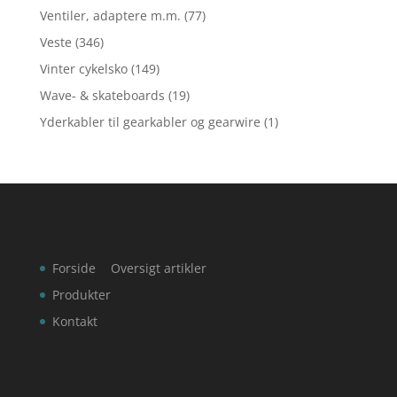
Ventiler, adaptere m.m.
(77)
Veste
(346)
Vinter cykelsko
(149)
Wave- & skateboards
(19)
Yderkabler til gearkabler og gearwire
(1)
Forside
Oversigt artikler
Produkter
Kontakt