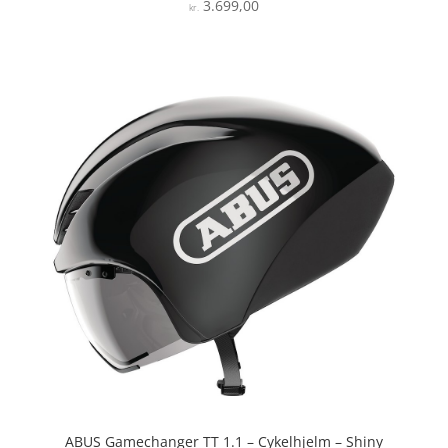
3.699,00
Vurderet
kr.
4.8
ud af 5
ABUS Gamechanger TT 1.1 – Cykelhjelm – Shiny