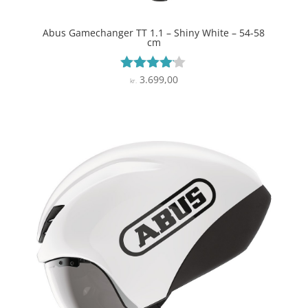
Abus Gamechanger TT 1.1 – Shiny White – 54-58
cm
3.699,00
Vurderet
kr.
4
ud af 5