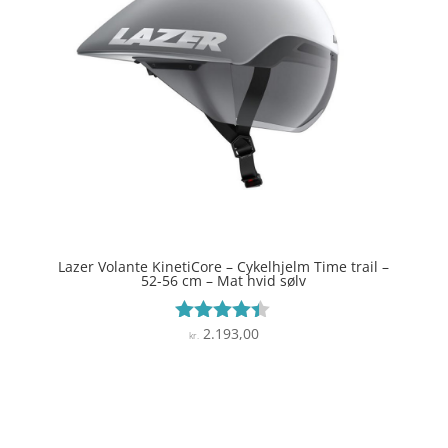
Lazer Volante KinetiCore – Cykelhjelm Time trail –
52-56 cm – Mat hvid sølv
2.193,00
Vurderet
kr.
4.3
ud af 5