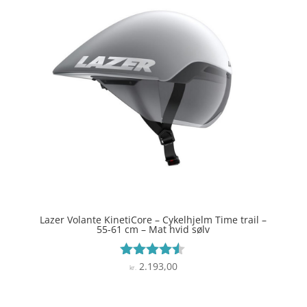
Lazer Volante KinetiCore – Cykelhjelm Time trail –
55-61 cm – Mat hvid sølv
2.193,00
Vurderet
kr.
4.4
ud af 5