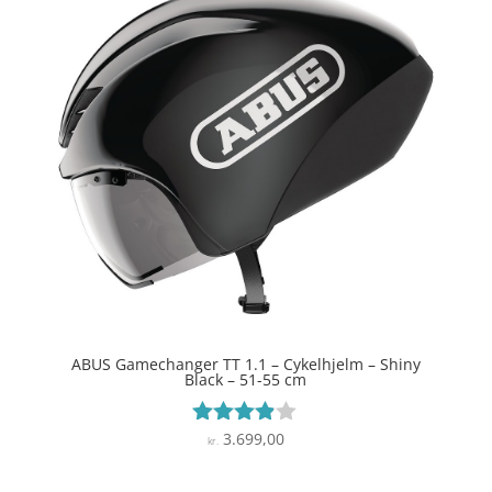
ABUS Gamechanger TT 1.1 – Cykelhjelm – Shiny
Black – 51-55 cm
3.699,00
Vurderet
kr.
3.8
ud af 5