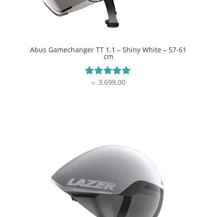
Abus Gamechanger TT 1.1 – Shiny White – 57-61
cm
3.699,00
Vurderet
kr.
5
ud af 5