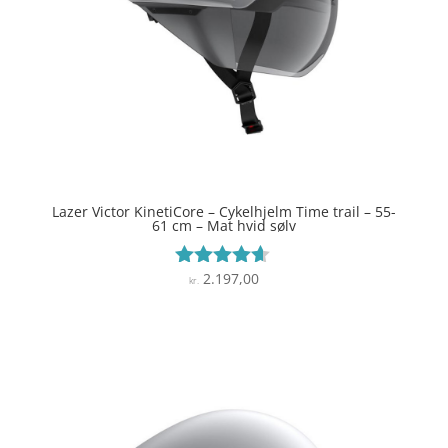
Lazer Victor KinetiCore – Cykelhjelm Time trail – 55-
61 cm – Mat hvid sølv
2.197,00
Vurderet
kr.
4.5
ud af 5