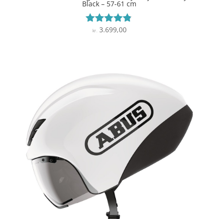
Black – 57-61 cm
3.699,00
Vurderet
kr.
4.7
ud af 5