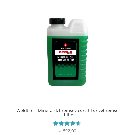
Weldtite – Mineralsk bremsevæske til skivebremse
– 1 liter
502,00
Vurderet
kr.