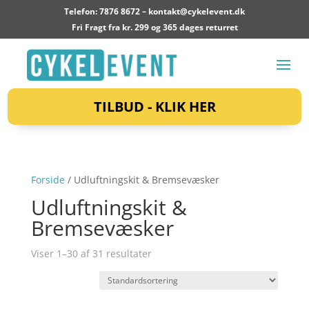
Telefon: 7876 8672 –
kontakt@cykelevent.dk
Fri Fragt fra kr. 299 og 365 dages returret
TILBUD - KLIK HER
Forside
/ Udluftningskit & Bremsevæsker
Udluftningskit &
Bremsevæsker
Viser 1–30 af 31 resultater