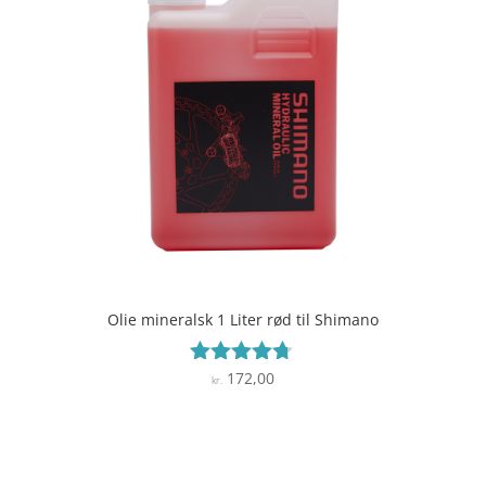
Olie mineralsk 1 Liter rød til Shimano
172,00
Vurderet
kr.
4.6
ud af 5