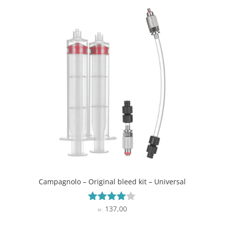
Campagnolo – Original bleed kit – Universal
137,00
Vurderet
kr.
3.9