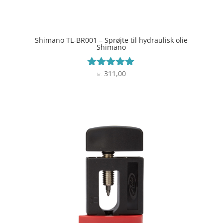
Shimano TL-BR001 – Sprøjte til hydraulisk olie
Shimano
311,00
Vurderet
kr.
5
ud af 5