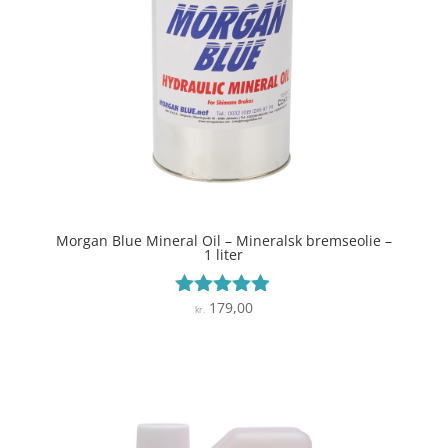
Morgan Blue Mineral Oil – Mineralsk bremseolie –
1 liter
179,00
Vurderet
kr.
4.8
ud af 5