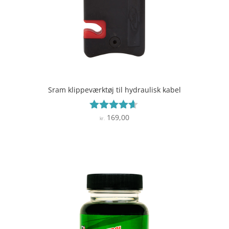
Sram klippeværktøj til hydraulisk kabel
169,00
Vurderet
kr.
4.5
ud af 5