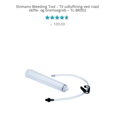
Shimano Bleeding Tool – Til udluftning ved road
skifte- og bremsegreb – TL-BR002
109,00
Vurderet
kr.
4.5
ud af 5