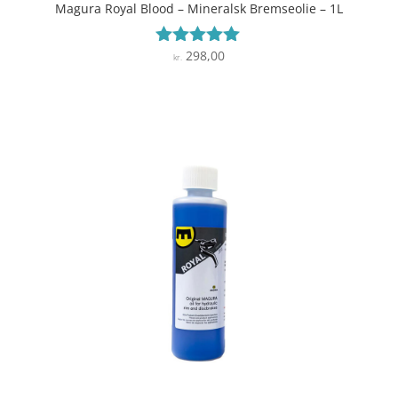
Magura Royal Blood – Mineralsk Bremseolie – 1L
298,00
Vurderet
kr.
4.9
ud af 5