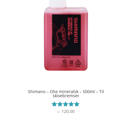
Shimano – Olie mineralsk – 500ml – Til
skivebremser
120,00
Vurderet
kr.
5
ud af 5