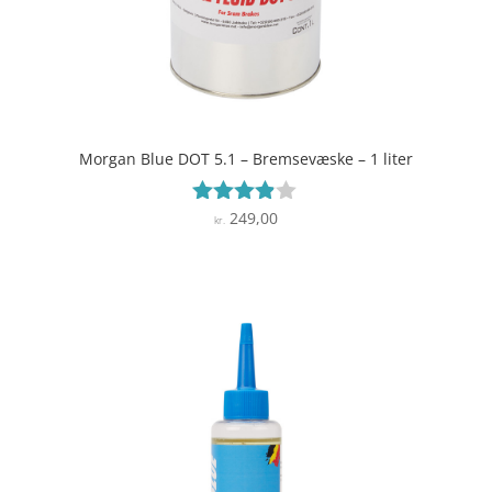
Morgan Blue DOT 5.1 – Bremsevæske – 1 liter
249,00
Vurderet
kr.
3.8
ud af 5