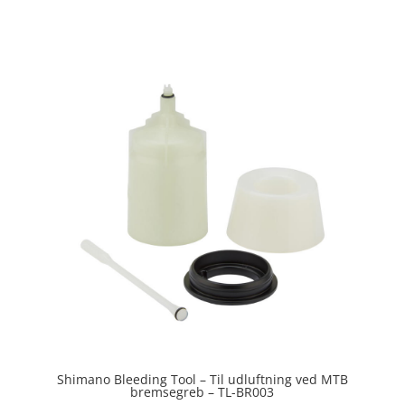
4.3
ud af 5
Shimano Bleeding Tool – Til udluftning ved MTB
bremsegreb – TL-BR003