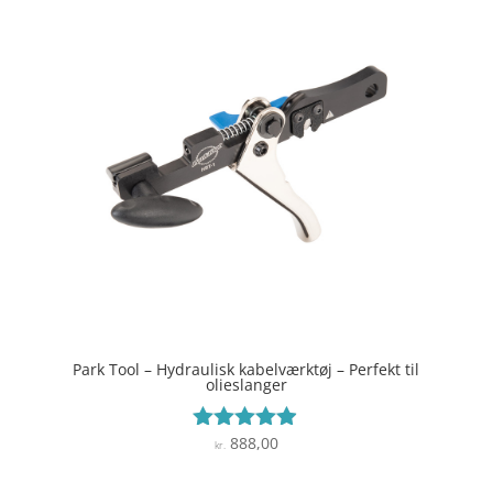
Park Tool – Hydraulisk kabelværktøj – Perfekt til
olieslanger
888,00
Vurderet
kr.
4.8
ud af 5