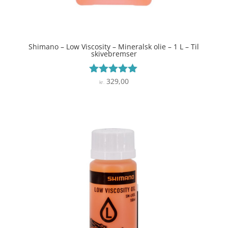
Shimano – Low Viscosity – Mineralsk olie – 1 L – Til
skivebremser
329,00
Vurderet
kr.
4.9
ud af 5