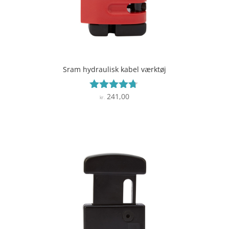
Sram hydraulisk kabel værktøj
241,00
Vurderet
kr.
4.6
ud af 5