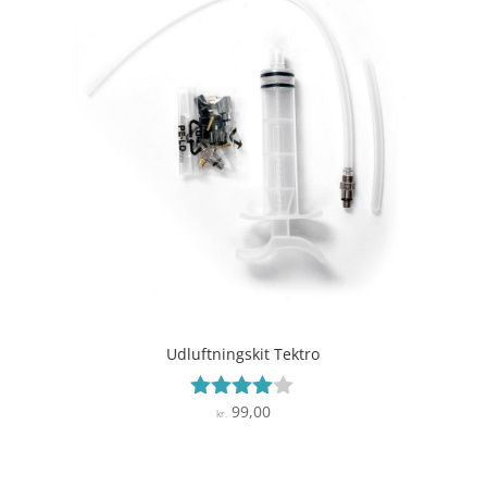
Udluftningskit Tektro
99,00
Vurderet
kr.
3.9
ud af 5