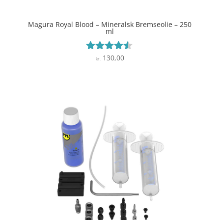
Magura Royal Blood – Mineralsk Bremseolie – 250
ml
130,00
Vurderet
kr.
4.4
ud af 5