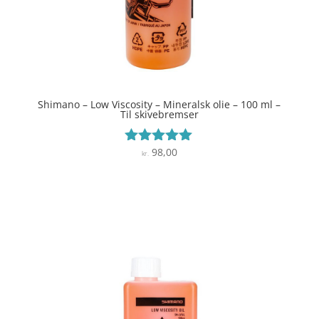
Shimano – Low Viscosity – Mineralsk olie – 100 ml –
Til skivebremser
98,00
Vurderet
kr.
4.9
ud af 5