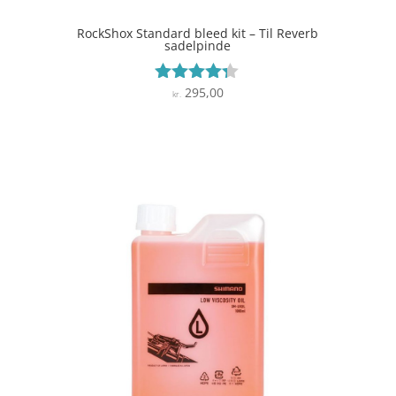
RockShox Standard bleed kit – Til Reverb
sadelpinde
295,00
Vurderet
kr.
4.2
ud af 5