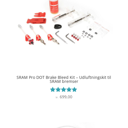
SRAM Pro DOT Brake Bleed Kit – Udluftningskit til
SRAM bremser
699,00
Vurderet
kr.
5
ud af 5