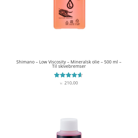
Shimano – Low Viscosity – Mineralsk olie – 500 ml –
Til skivebremser
210,00
Vurderet
kr.
4.5
ud af 5