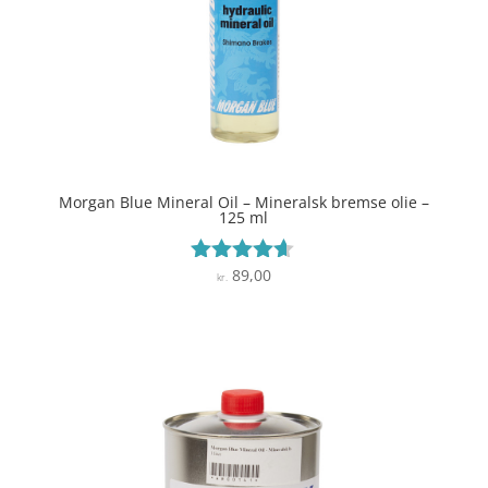
Morgan Blue Mineral Oil – Mineralsk bremse olie –
125 ml
89,00
Vurderet
kr.
4.5
ud af 5