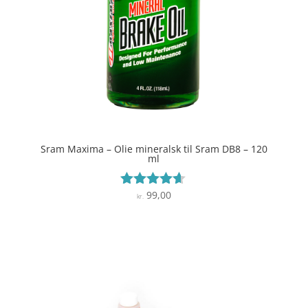
Sram Maxima – Olie mineralsk til Sram DB8 – 120
ml
99,00
Vurderet
kr.
4.5
ud af 5