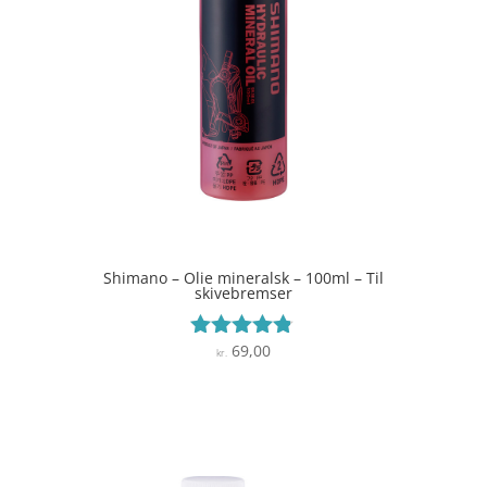
Shimano – Olie mineralsk – 100ml – Til
skivebremser
69,00
Vurderet
kr.
4.7
ud af 5