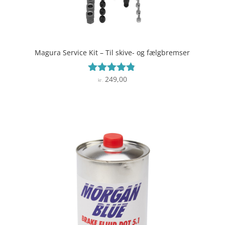
Magura Service Kit – Til skive- og fælgbremser
249,00
Vurderet
kr.
4.7
ud af 5