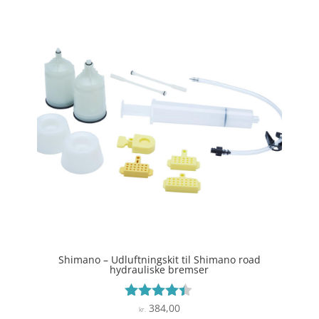
Shimano – Udluftningskit til Shimano road
hydrauliske bremser
384,00
Vurderet
kr.