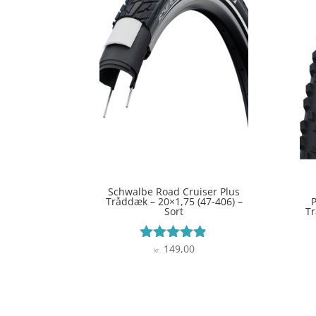
Schwalbe Road Cruiser Plus
Tråddæk – 20×1,75 (47-406) –
Sort
Tr
149,00
Vurderet
kr.
4.8
ud af 5