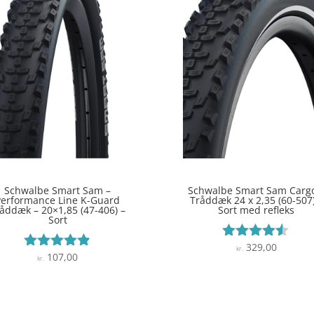
Schwalbe Smart Sam –
Schwalbe Smart Sam Carg
Performance Line K-Guard
Tråddæk 24 x 2,35 (60-507)
åddæk – 20×1,85 (47-406) –
Sort med refleks
Sort
329,00
Vurderet
kr.
107,00
Vurderet
kr.
4.4
4.8
ud af 5
ud af 5