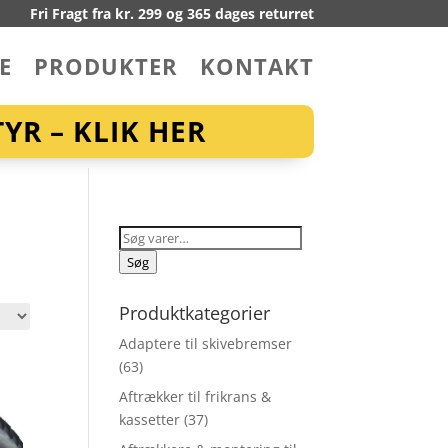
Fri Fragt fra kr. 299 og 365 dages returret
E
PRODUKTER
KONTAKT
YR – KLIK HER
Søg
efter:
Søg
Produktkategorier
Adaptere til skivebremser
(63)
Aftrækker til frikrans &
kassetter
(37)