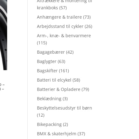
Aftrækkere & montering til
krankboks
(57)
Anhængere & trailere
(73)
Arbejdsstand til cykler
(26)
Arm-, knæ- & benvarmere
(115)
Bagagebærer
(42)
Baglygter
(63)
Bagskifter
(161)
Batteri til elcykel
(58)
o –
 –
Batterier & Opladere
(79)
Beklædning
(3)
Beskyttelsesudstyr til børn
(12)
Bikepacking
(2)
BMX & skaterhjelm
(37)