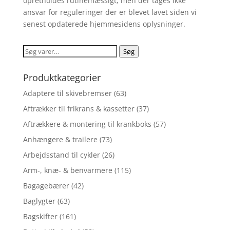
opretholdes rutinemæssigt, men der tages ikke
ansvar for reguleringer der er blevet lavet siden vi
senest opdaterede hjemmesidens oplysninger.
Søg
Søg
efter:
Produktkategorier
Adaptere til skivebremser
(63)
Aftrækker til frikrans & kassetter
(37)
Aftrækkere & montering til krankboks
(57)
Anhængere & trailere
(73)
Arbejdsstand til cykler
(26)
Arm-, knæ- & benvarmere
(115)
Bagagebærer
(42)
Baglygter
(63)
Bagskifter
(161)