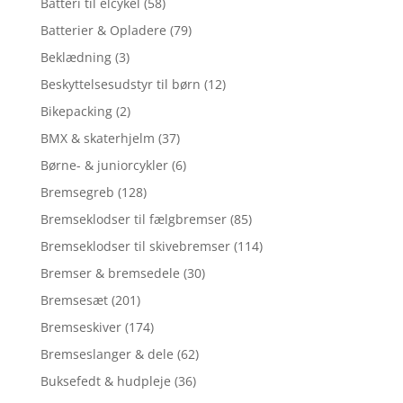
Batteri til elcykel
(58)
Batterier & Opladere
(79)
Beklædning
(3)
Beskyttelsesudstyr til børn
(12)
Bikepacking
(2)
BMX & skaterhjelm
(37)
Børne- & juniorcykler
(6)
Bremsegreb
(128)
Bremseklodser til fælgbremser
(85)
Bremseklodser til skivebremser
(114)
Bremser & bremsedele
(30)
Bremsesæt
(201)
Bremseskiver
(174)
Bremseslanger & dele
(62)
Buksefedt & hudpleje
(36)