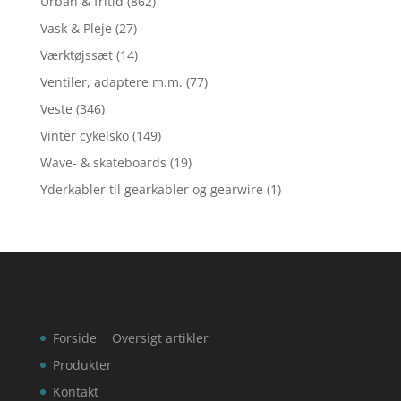
Urban & fritid
(862)
Vask & Pleje
(27)
Værktøjssæt
(14)
Ventiler, adaptere m.m.
(77)
Veste
(346)
Vinter cykelsko
(149)
Wave- & skateboards
(19)
Yderkabler til gearkabler og gearwire
(1)
Forside
Oversigt artikler
Produkter
Kontakt