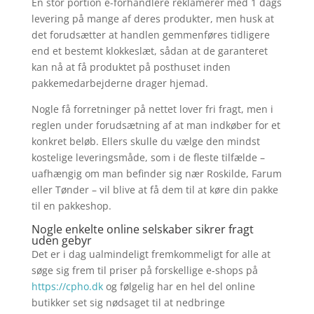
En stor portion e-forhandlere reklamerer med 1 dags
levering på mange af deres produkter, men husk at
det forudsætter at handlen gemmenføres tidligere
end et bestemt klokkeslæt, sådan at de garanteret
kan nå at få produktet på posthuset inden
pakkemedarbejderne drager hjemad.
Nogle få forretninger på nettet lover fri fragt, men i
reglen under forudsætning af at man indkøber for et
konkret beløb. Ellers skulle du vælge den mindst
kostelige leveringsmåde, som i de fleste tilfælde –
uafhængig om man befinder sig nær Roskilde, Farum
eller Tønder – vil blive at få dem til at køre din pakke
til en pakkeshop.
Nogle enkelte online selskaber sikrer fragt
uden gebyr
Det er i dag ualmindeligt fremkommeligt for alle at
søge sig frem til priser på forskellige e-shops på
https://cpho.dk
og følgelig har en hel del online
butikker set sig nødsaget til at nedbringe