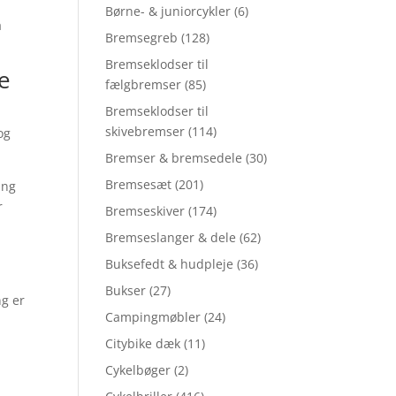
Børne- & juniorcykler
(6)
a
Bremsegreb
(128)
Bremseklodser til
ke
fælgbremser
(85)
Bremseklodser til
skivebremser
(114)
og
Bremser & bremsedele
(30)
Bremsesæt
(201)
ing
r
Bremseskiver
(174)
Bremseslanger & dele
(62)
Buksefedt & hudpleje
(36)
Bukser
(27)
g er
Campingmøbler
(24)
Citybike dæk
(11)
Cykelbøger
(2)