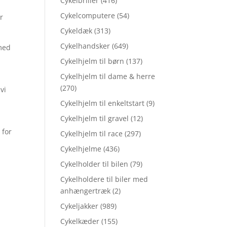
Cykelbriller
(416)
Cykelcomputere
(54)
r
Cykeldæk
(313)
Cykelhandsker
(649)
lmed
Cykelhjelm til børn
(137)
Cykelhjelm til dame & herre
(270)
vi
Cykelhjelm til enkeltstart
(9)
Cykelhjelm til gravel
(12)
 for
Cykelhjelm til race
(297)
Cykelhjelme
(436)
Cykelholder til bilen
(79)
Cykelholdere til biler med
anhængertræk
(2)
Cykeljakker
(989)
Cykelkæder
(155)