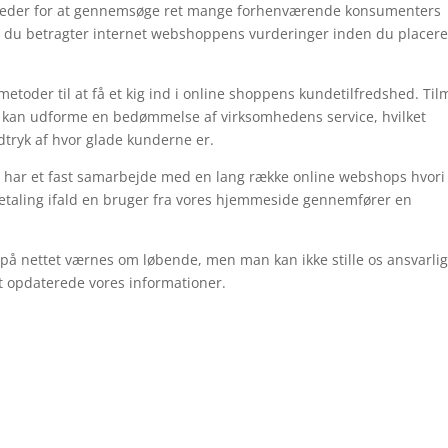
heder for at gennemsøge ret mange forhenværende konsumenters
at du betragter internet webshoppens vurderinger inden du placere
oder til at få et kig ind i online shoppens kundetilfredshed. Ti
 kan udforme en bedømmelse af virksomhedens service, hvilket
ndtryk af hvor glade kunderne er.
Vi har et fast samarbejde med en lang række online webshops hvori 
betaling ifald en bruger fra vores hjemmeside gennemfører en
 på nettet værnes om løbende, men man kan ikke stille os ansvarlig
st opdaterede vores informationer.