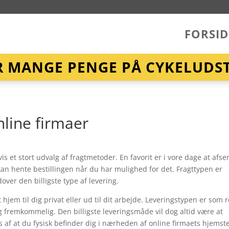
FORSID
R MANGE PENGE PÅ CYKELUDST
nline firmaer
is et stort udvalg af fragtmetoder. En favorit er i vore dage at afs
an hente bestillingen når du har mulighed for det. Fragttypen er
ver den billigste type af levering.
jem til dig privat eller ud til dit arbejde. Leveringstypen er som r
 fremkommelig. Den billigste leveringsmåde vil dog altid være at
af at du fysisk befinder dig i nærheden af online firmaets hjemst