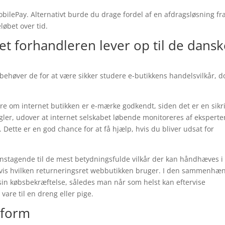
obilePay. Alternativt burde du drage fordel af en afdragsløsning fr
eløbet over tid.
net forhandleren lever op til de dans
k behøver de for at være sikker studere e-butikkens handelsvilkår, d
.
e om internet butikken er e-mærke godkendt, siden det er en sikr
egler, udover at internet selskabet løbende monitoreres af eksperte
ette er en god chance for at få hjælp, hvis du bliver udsat for
nstagende til de mest betydningsfulde vilkår der kan håndhæves i
vis hvilken returneringsret webbutikken bruger. I den sammenhæn
sin købsbekræftelse, således man når som helst kan eftervise
are til en dreng eller pige.
gsform