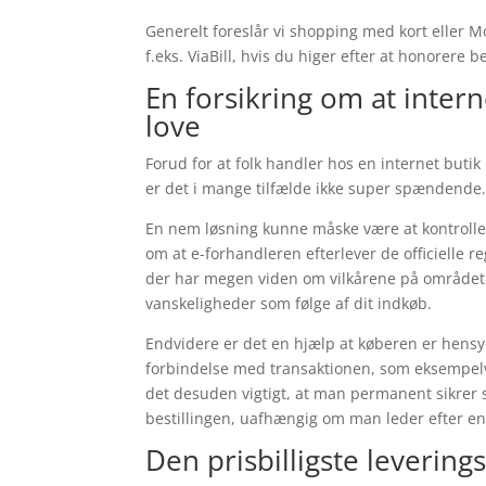
Generelt foreslår vi shopping med kort eller M
f.eks. ViaBill, hvis du higer efter at honorere b
En forsikring om at inter
love
Forud for at folk handler hos en internet buti
er det i mange tilfælde ikke super spændende
En nem løsning kunne måske være at kontroller
om at e-forhandleren efterlever de officielle r
der har megen viden om vilkårene på området. D
vanskeligheder som følge af dit indkøb.
Endvidere er det en hjælp at køberen er hensy
forbindelse med transaktionen, som eksempel
det desuden vigtigt, at man permanent sikrer 
bestillingen, uafhængig om man leder efter en v
Den prisbilligste leverin