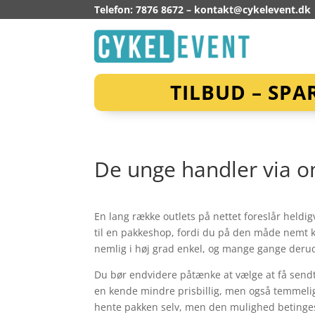
Telefon: 7876 8672 –
kontakt@cykelevent.dk
TILBUD – SPA
De unge handler via o
En lang række outlets på nettet foreslår heldigv
til en pakkeshop, fordi du på den måde nemt k
nemlig i høj grad enkel, og mange gange derudo
Du bør endvidere påtænke at vælge at få sendt h
en kende mindre prisbillig, men også temmelig
hente pakken selv, men den mulighed betinges 