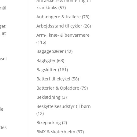
Aftrækkere & montering til
krankboks
(57)
rmål
Anhængere & trailere
(73)
Arbejdsstand til cykler
(26)
get
 at
Arm-, knæ- & benvarmere
(115)
Bagagebærer
(42)
nset
Baglygter
(63)
Bagskifter
(161)
Batteri til elcykel
(58)
Batterier & Opladere
(79)
Beklædning
(3)
Beskyttelsesudstyr til børn
de
(12)
Bikepacking
(2)
edes
BMX & skaterhjelm
(37)