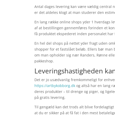
Antal dages levering kan være vældig central n
er det aldeles klogt at man studerer den estim
En lang række online shops yder 1 hverdags le
af at bestillingen gennemføres forinden et kon
få produktet ekspederet inden personalet har f
En hel del shops på nettet yder fragt uden o
shopper for et fastslået beløb. Ellers bør man 
om man opholder sig nær Randers, Rønne eller H
pakkeshop.
Leveringshastigheden kan 
Det er jo usædvanlig fremkommeligt for enhver
https://artbykobborg.dk
og altså har en lang ræ
deres produkter – til drenge og piger, og lige
på gratis levering.
Til gengæld kan det trods alt blive fordelagtig
at du er sikker på at få fat i den mest betalelig