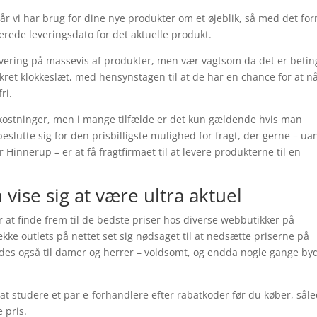
år vi har brug for dine nye produkter om et øjeblik, så med det fo
erede leveringsdato for det aktuelle produkt.
vering på massevis af produkter, men vær vagtsom da det er betin
kret klokkeslæt, med hensynstagen til at de har en chance for at nå
ri.
mkostninger, men i mange tilfælde er det kun gældende hvis man
beslutte sig for den prisbilligste mulighed for fragt, der gerne – ua
innerup – er at få fragtfirmaet til at levere produkterne til en
vise sig at være ultra aktuel
 at finde frem til de bedste priser hos diverse webbutikker på
kke outlets på nettet set sig nødsaget til at nedsætte priserne på
ledes også til damer og herrer – voldsomt, og endda nogle gange by
t at studere et par e-forhandlere efter rabatkoder før du køber, sål
e pris.