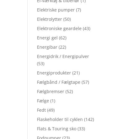
El-værktøj & tilbehør
(1)
Elektriske pumper
(7)
Elektrolytter
(50)
Elektroniske geardele
(43)
Energi gel
(62)
Energibar
(22)
Energidrik / Energipulver
(53)
Energiprodukter
(21)
Fælgbånd / Fælgtape
(57)
Fælgbremser
(52)
Fælge
(1)
Fedt
(49)
Flaskeholder til cyklen
(142)
Flats & Touring sko
(33)
Fodpumper
(23)