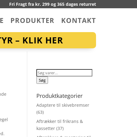
Fri Fragt fra kr. 299 og 365 dages returret
E
PRODUKTER
KONTAKT
YR – KLIK HER
Søg
efter:
Søg
ende
Produktkategorier
Adaptere til skivebremser
(63)
egel
Aftrækker til frikrans &
kassetter
(37)
ed.