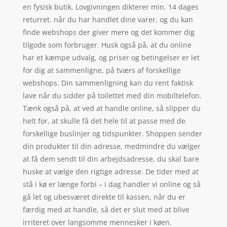
en fysisk butik. Lovgivningen dikterer min. 14 dages
returret. når du har handlet dine varer, og du kan
finde webshops der giver mere og det kommer dig
tilgode som forbruger. Husk også på, at du online
har et kæmpe udvalg, og priser og betingelser er let
for dig at sammenligne, på tværs af forskellige
webshops. Din sammenligning kan du rent faktisk
lave når du sidder på toilettet med din mobiltelefon.
Tænk også på, at ved at handle online, så slipper du
helt for, at skulle få det hele til at passe med de
forskellige buslinjer og tidspunkter. Shoppen sender
din produkter til din adresse, medmindre du vælger
at få dem sendt til din arbejdsadresse, du skal bare
huske at vælge den rigtige adresse. De tider med at
stå i kø er længe forbi – i dag handler vi online og så
gå let og ubesværet direkte til kassen, når du er
færdig med at handle, så det er slut med at blive
irriteret over langsomme mennesker i køen.