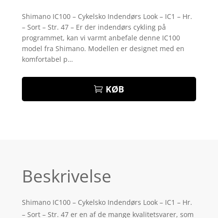
Bedømt
som
3.8
Shimano IC100 – Cykelsko Indendørs Look – IC1 – Hr.
ud af 5
– Sort – Str. 47 – Er der indendørs cykling på
baseret
på
programmet, kan vi varmt anbefale denne IC100
kundebed
model fra Shimano. Modellen er designet med en
ømmels
er
komfortabel p…
KØB
Beskrivelse
Shimano IC100 – Cykelsko Indendørs Look – IC1 – Hr.
– Sort – Str. 47 er en af de mange kvalitetsvarer, som