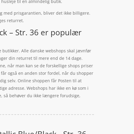
husleje til en almindelig butik.
 med prisgarantien, bliver det ikke billigere.
ges returret.
k – Str. 36 er populær
ke butikker. Alle danske webshops skal jævnfør
nger din returret til mere end de 14 dage.
ne, når man kan se de forskellige shops priser
får også en anden stor fordel, når du shopper
dig selv. Online shoppen får Posten til at
igtige adresse. Webshops har ikke en kø som i
e, så behøver du ikke længere forudsige,
lic Blue/Black - Str. 36