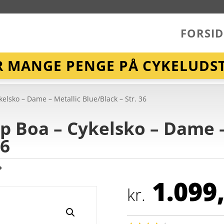
FORSID
R MANGE PENGE PÅ CYKELUDST
sko – Dame – Metallic Blue/Black – Str. 36
 Boa – Cykelsko – Dame –
36
o
1.099
kr.