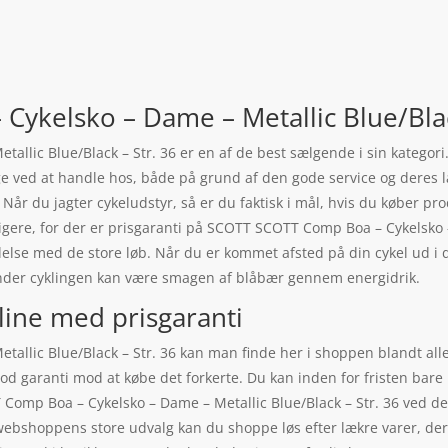
ykelsko – Dame – Metallic Blue/Blac
lic Blue/Black – Str. 36 er en af de best sælgende i sin kategori
gge ved at handle hos, både på grund af den gode service og deres 
. Når du jagter cykeludstyr, så er du faktisk i mål, hvis du køber pr
ligere, for der er prisgaranti på SCOTT SCOTT Comp Boa – Cykelsko –
delse med de store løb. Når du er kommet afsted på din cykel ud i de
der cyklingen kan være smagen af blåbær gennem energidrik.
line med prisgaranti
llic Blue/Black – Str. 36 kan man finde her i shoppen blandt alle
god garanti mod at købe det forkerte. Du kan inden for fristen bare 
Comp Boa – Cykelsko – Dame – Metallic Blue/Black – Str. 36 ved d
webshoppens store udvalg kan du shoppe løs efter lækre varer, der