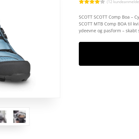
(
12
kundeanmeldel
Bedømt
som
4
SCOTT SCOTT Comp Boa – Cyke
ud af 5
SCOTT MTB Comp BOA til kvin
baseret
på
ydeevne og pasform – skabt s
kundebed
ømmelse
r