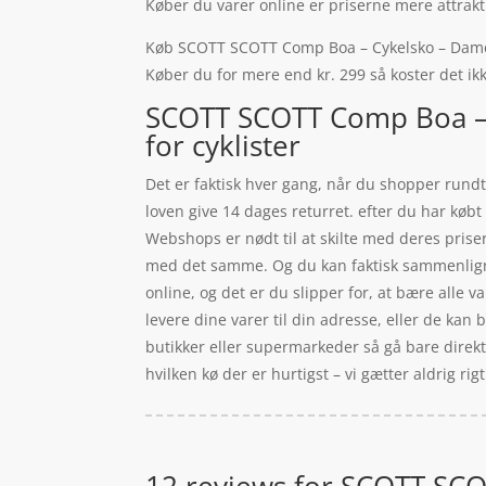
Køber du varer online er priserne mere attrakti
Køb SCOTT SCOTT Comp Boa – Cykelsko – Dame – Me
Køber du for mere end kr. 299 så koster det ikk
SCOTT SCOTT Comp Boa – C
for cyklister
Det er faktisk hver gang, når du shopper rundt
loven give 14 dages returret. efter du har køb
Webshops er nødt til at skilte med deres prise
med det samme. Og du kan faktisk sammenligne
online, og det er du slipper for, at bære alle 
levere dine varer til din adresse, eller de kan
butikker eller supermarkeder så gå bare direk
hvilken kø der er hurtigst – vi gætter aldrig rigti
12 reviews for
SCOTT SCOT