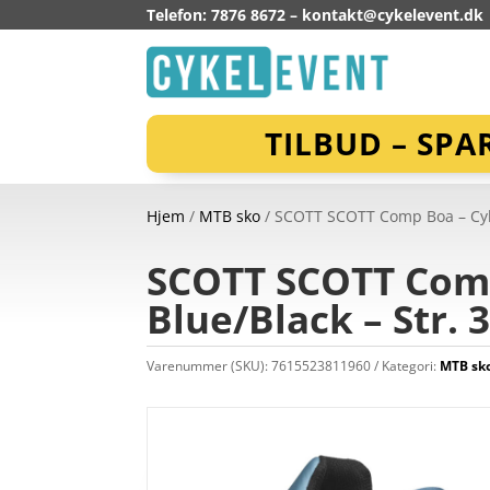
Telefon: 7876 8672 –
kontakt@cykelevent.dk
TILBUD – SPA
Hjem
/
MTB sko
/ SCOTT SCOTT Comp Boa – Cykel
SCOTT SCOTT Comp
Blue/Black – Str. 
Varenummer (SKU):
7615523811960
Kategori:
MTB sk