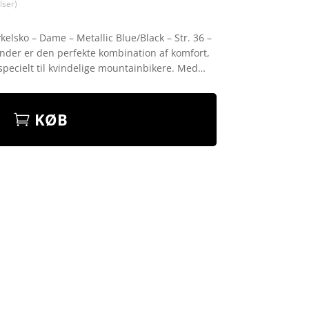
ser)
lsko – Dame – Metallic Blue/Black – Str. 36 –
der er den perfekte kombination af komfort,
pecielt til kvindelige mountainbikere. Med…
KØB