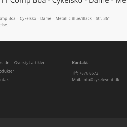
mp Boa – Cykelsko – Dame – Metallic Blue/Black – Str. 36”
else.
rside
Oversigt artikler
Kontakt
odukter
Tlf: 7876 8672
ntakt
Mail:
info@cykelevent.dk