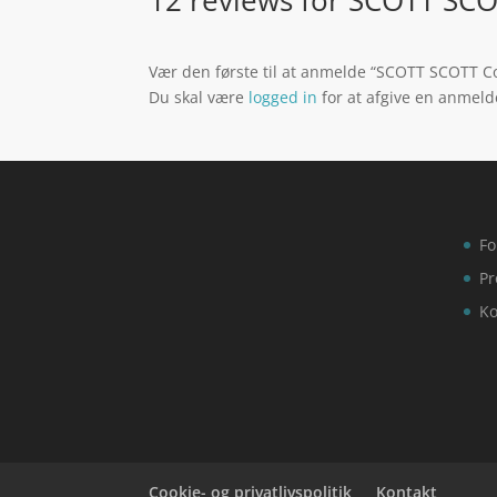
Vær den første til at anmelde “SCOTT SCOTT Co
Du skal være
logged in
for at afgive en anmeld
Fo
Pr
Ko
Cookie- og privatlivspolitik
Kontakt