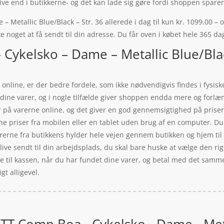
ve end i butikkerne- og det kan lade sig gøre fordi shoppen sparer 
tallic Blue/Black – Str. 36 allerede i dag til kun kr. 1099.00 – og
e noget at få sendt til din adresse. Du får oven i købet hele 365 da
ykelsko – Dame – Metallic Blue/Blac
 online, er der bedre fordele, som ikke nødvendigvis findes i fysis
t dine varer, og i nogle tilfælde giver shoppen endda mere og forlæ
r på varerne online, og det giver en god gennemsigtighed på priser
 priser fra mobilen eller en tablet uden brug af en computer. Du 
varerne fra butikkens hylder hele vejen gennem butikken og hjem til 
 blive sendt til din arbejdsplads, du skal bare huske at vælge den r
te til kassen, når du har fundet dine varer, og betal med det samm
gt alligevel.
T Comp Boa - Cykelsko - Dame - Metal