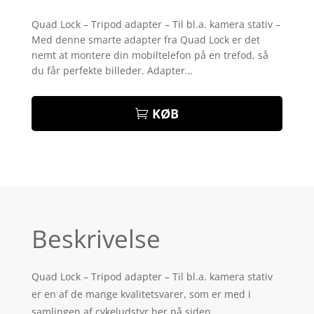
Bedømt
som
4.2
Quad Lock – Tripod adapter – Til bl.a. kamera stativ –
ud af 5
Med denne smarte adapter fra Quad Lock er det
baseret
på
nemt at montere din mobiltelefon på en trefod, så
kundebedø
du får perfekte billeder. Adapter…
mmelser
KØB
Beskrivelse
Quad Lock – Tripod adapter – Til bl.a. kamera stativ
er en af de mange kvalitetsvarer, som er med i
samlingen af cykeludstyr her på siden.