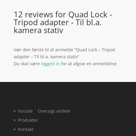
12 reviews for
Quad Lock -
Tripod adapter - Til bl.a.
kamera stativ
Vær den første til at anmelde “Quad Lock – Tripod
adapter – Til bl.a. kamera stativ”
Du skal være
logged in
for at afgive en anmeldelse.
Forside
Oversigt artikler
Produkter
Kontakt