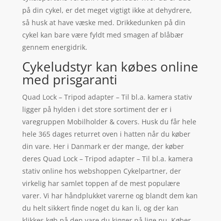
på din cykel, er det meget vigtigt ikke at dehydrere,
så husk at have væske med. Drikkedunken på din
cykel kan bare være fyldt med smagen af blåbær
gennem energidrik.
Cykeludstyr kan købes online
med prisgaranti
Quad Lock – Tripod adapter – Til bl.a. kamera stativ
ligger på hylden i det store sortiment der er i
varegruppen Mobilholder & covers. Husk du får hele
hele 365 dages returret oven i hatten når du køber
din vare. Her i Danmark er der mange, der køber
deres Quad Lock – Tripod adapter – Til bl.a. kamera
stativ online hos webshoppen Cykelpartner, der
virkelig har samlet toppen af de mest populære
varer. Vi har håndplukket varerne og blandt dem kan
du helt sikkert finde noget du kan li, og der kan
klikkes køb på den vare du kigger på lige nu. Køber