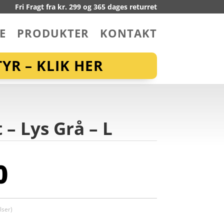
Fri Fragt fra kr. 299 og 365 dages returret
E
PRODUKTER
KONTAKT
YR – KLIK HER
– Lys Grå – L
0
ser)