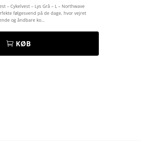
st – Cykelvest – Lys Grå – L – Northwave
rfekte følgesvend på de dage, hvor vejret
isende og åndbare ko…
KØB