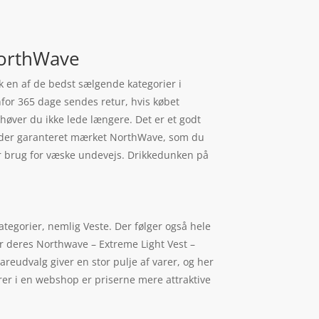
 NorthWave
ok en af de bedst sælgende kategorier i
nfor 365 dage sendes retur, hvis købet
ehøver du ikke lede længere. Det er et godt
kender garanteret mærket NorthWave, som du
har brug for væske undevejs. Drikkedunken på
kategorier, nemlig Veste. Der følger også hele
r deres Northwave – Extreme Light Vest –
areudvalg giver en stor pulje af varer, og her
arer i en webshop er priserne mere attraktive