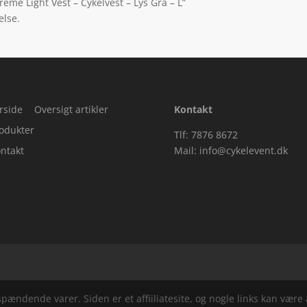
eme Light Vest – Cykelvest – Lys Grå – L”
else.
rside
Oversigt artikler
Kontakt
odukter
Tlf: 7876 8672
ntakt
Mail:
info@cykelevent.dk
ndende varer. Siden er et affiiliatesite, og nogle links kan være a