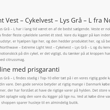
 Vest – Cykelvest – Lys Grå – L fra
ys Grå – L har i lang tid været en af de bedst sælgende. Veste er n
inder fleste cykeldele samlet ét sted. Vare du kigger på kan inde
eludstyr, er hjælpen lige her, og den hedder produktet her, og så b
på Northwave – Extreme Light Vest – Cykelvest – Lys Grå – L og du 
 motionskick på din cykel, er det vigtigt, du tænker på at kroppen 
med citrussmag.
line med prisgaranti
 Grå – L findes stadig i Top-10 eller tæt på i en vores rigtig gode 
 din vare. Den gode service betyder at rigtig mange i Danmark købe
er, der har forstået at have de rigtige varer på hylden. Det store v
 det oplagte valg den vare du kigger på lige nu. Ved at købe dine v
i shoppen sparer husleje til en almindelig butik.