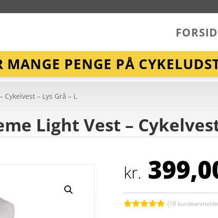
FORSID
R MANGE PENGE PÅ CYKELUDST
 Cykelvest – Lys Grå – L
me Light Vest – Cykelvest 
399,0
kr.
(
18
kundeanmeldel
Bedømt