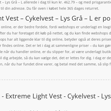
– Lys Grå – L allerede i dag til kun kr. 462.79 – og med prisgarantie
 til din adresse. Du får oven i købet hele 365 dages returret.
 Vest – Cykelvest – Lys Grå – L er po
online, er der bedre fordele, fordi webshops er underlagt en lovgiv
fter du har foretaget dit køb på nettet, og du kan finde webshops
 har alt liggende klar til dig online, betyder også at deres prise
findes online. Det er let i dag at sammenligne priser – du kan gøre
le når du handler online, er du slipper for, at være underlagt buti
il dig arbejde, så du kan vælge det, det er lettes for dig. I dag er d
sen, når du har fundet dine varer, og betal med det samme, så slip 
 Extreme Light Vest - Cykelvest - Lys