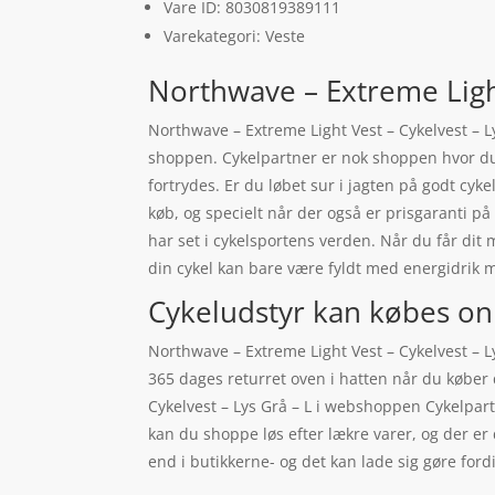
Vare ID: 8030819389111
Varekategori: Veste
Northwave – Extreme Light
Northwave – Extreme Light Vest – Cykelvest – L
shoppen. Cykelpartner er nok shoppen hvor du f
fortrydes. Er du løbet sur i jagten på godt cyk
køb, og specielt når der også er prisgaranti 
har set i cykelsportens verden. Når du får dit
din cykel kan bare være fyldt med energidrik 
Cykeludstyr kan købes on
Northwave – Extreme Light Vest – Cykelvest – Lys
365 dages returret oven i hatten når du køber
Cykelvest – Lys Grå – L i webshoppen Cykelpartn
kan du shoppe løs efter lækre varer, og der er
end i butikkerne- og det kan lade sig gøre ford