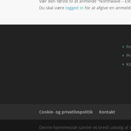
Vær den første til at anmelde “Northwave – Extr
Du skal være
logged in
for at afgive en anmeld
Fo
Pr
Ko
Cookie- og privatlivspolitik
Kontakt
Denne hjemmeside samler et bredt udvalg af spæ