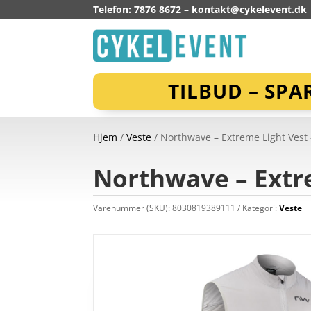
Telefon: 7876 8672 –
kontakt@cykelevent.dk
TILBUD – SPA
Hjem
/
Veste
/ Northwave – Extreme Light Vest –
Northwave – Extre
Varenummer (SKU):
8030819389111
Kategori:
Veste