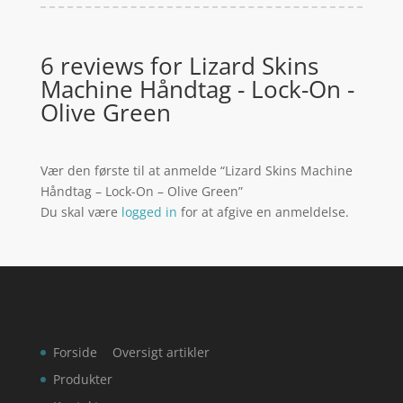
6 reviews for
Lizard Skins
Machine Håndtag - Lock-On -
Olive Green
Vær den første til at anmelde “Lizard Skins Machine
Håndtag – Lock-On – Olive Green”
Du skal være
logged in
for at afgive en anmeldelse.
Forside
Oversigt artikler
Produkter