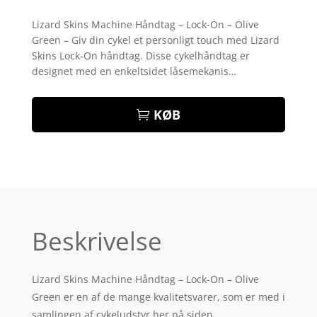
Bedømt
som
4.1
Lizard Skins Machine Håndtag – Lock-On – Olive
ud af 5
Green – Giv din cykel et personligt touch med Lizard
baseret
på
Skins Lock-On håndtag. Disse cykelhåndtag er
kundebedø
designet med en enkeltsidet låsemekanis…
mmelser
KØB
Beskrivelse
Lizard Skins Machine Håndtag – Lock-On – Olive
Green er en af de mange kvalitetsvarer, som er med i
samlingen af cykeludstyr her på siden.