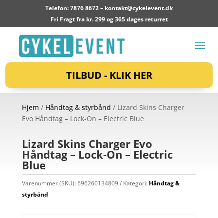
Telefon: 7876 8672 –
kontakt@cykelevent.dk
Fri Fragt fra kr. 299 og 365 dages returret
TILBUD - KLIK HER
Hjem
/
Håndtag & styrbånd
/ Lizard Skins Charger
Evo Håndtag – Lock-On – Electric Blue
Lizard Skins Charger Evo
Håndtag – Lock-On – Electric
Blue
Varenummer (SKU):
696260134809
Kategori:
Håndtag &
styrbånd