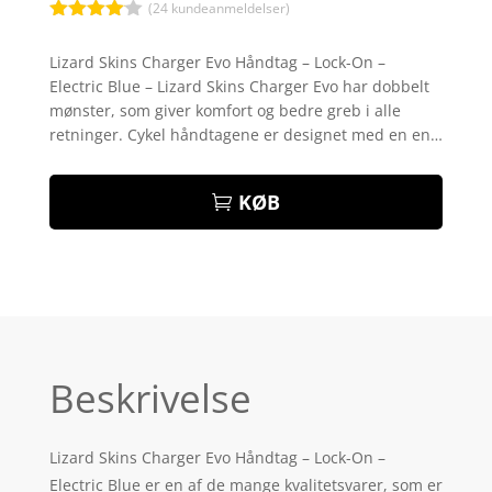
(
24
kundeanmeldelser)
Bedømt
som
4
Lizard Skins Charger Evo Håndtag – Lock-On –
ud af 5
Electric Blue – Lizard Skins Charger Evo har dobbelt
baseret
på
mønster, som giver komfort og bedre greb i alle
kundebed
retninger. Cykel håndtagene er designet med en en…
ømmelse
r
KØB
Beskrivelse
Lizard Skins Charger Evo Håndtag – Lock-On –
Electric Blue er en af de mange kvalitetsvarer, som er