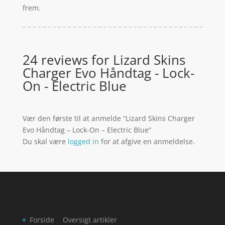
frem.
24 reviews for
Lizard Skins
Charger Evo Håndtag - Lock-
On - Electric Blue
Vær den første til at anmelde “Lizard Skins Charger
Evo Håndtag – Lock-On – Electric Blue”
Du skal være
logged in
for at afgive en anmeldelse.
Forside
Oversigt artikler