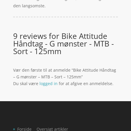
den langsomste.
9 reviews for
Bike Attitude
Håndtag - G mønster - MTB -
Sort - 125mm
Vær den første til at anmelde “Bike Attitude Håndtag
– G mønster – MTB – Sort – 125mm”
Du skal være
logged in
for at afgive en anmeldelse.
Forside
Oversigt artikler