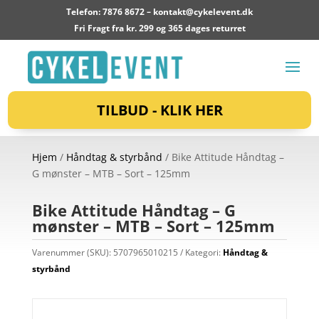
Telefon: 7876 8672 –
kontakt@cykelevent.dk
Fri Fragt fra kr. 299 og 365 dages returret
TILBUD - KLIK HER
Hjem
/
Håndtag & styrbånd
/ Bike Attitude Håndtag –
G mønster – MTB – Sort – 125mm
Bike Attitude Håndtag – G
mønster – MTB – Sort – 125mm
Varenummer (SKU):
5707965010215
Kategori:
Håndtag &
styrbånd