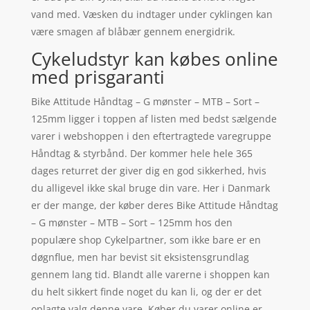
vand med. Væsken du indtager under cyklingen kan
være smagen af blåbær gennem energidrik.
Cykeludstyr kan købes online
med prisgaranti
Bike Attitude Håndtag – G mønster – MTB – Sort –
125mm ligger i toppen af listen med bedst sælgende
varer i webshoppen i den eftertragtede varegruppe
Håndtag & styrbånd. Der kommer hele hele 365
dages returret der giver dig en god sikkerhed, hvis
du alligevel ikke skal bruge din vare. Her i Danmark
er der mange, der køber deres Bike Attitude Håndtag
– G mønster – MTB – Sort – 125mm hos den
populære shop Cykelpartner, som ikke bare er en
døgnflue, men har bevist sit eksistensgrundlag
gennem lang tid. Blandt alle varerne i shoppen kan
du helt sikkert finde noget du kan li, og der er det
oplagte valg denne vare. Køber du varer online er