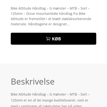
Bedømt
som
4.8
Bike Attitude Håndtag – G mønster – MTB – Sort –
ud af 5
125mm – Disse mountainbike håndtag fra Bike
baseret på
kundebedøm
Attitude er fremstillet i et blødt stødabsorberende
melser
materiale. Håndtagene er designet…
KØB
Beskrivelse
Bike Attitude Håndtag – G mønster – MTB – Sort –
125mm er en af de mange kvalitetsvarer, som er
med i samlingen af cykeludstyr her på siden.