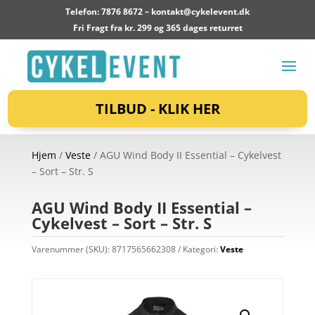
Telefon: 7876 8672 –
kontakt@cykelevent.dk
Fri Fragt fra kr. 299 og 365 dages returret
TILBUD - KLIK HER
Hjem
/
Veste
/ AGU Wind Body II Essential – Cykelvest
– Sort – Str. S
AGU Wind Body II Essential –
Cykelvest – Sort – Str. S
Varenummer (SKU):
8717565662308
Kategori:
Veste