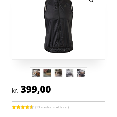
399,00
kr.
(
13
kundeanmeldelser)
Bedømt