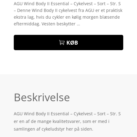
som
4.6
AGU Wind Body II Essential – Cykelvest – Sort – Str. S
ud af 5
– Denne Wind Body II cykelvest fra AGU er et praktisk
baseret på
kundebedø
ekstra lag, hvis du cykler en kølig morgen blæsende
mmelser
eftermiddag. Vesten beskytter …
KØB
Beskrivelse
AGU Wind Body II Essential – Cykelvest – Sort – Str. S
er en af de mange kvalitetsvarer, som er med i
samlingen af cykeludstyr her på siden.