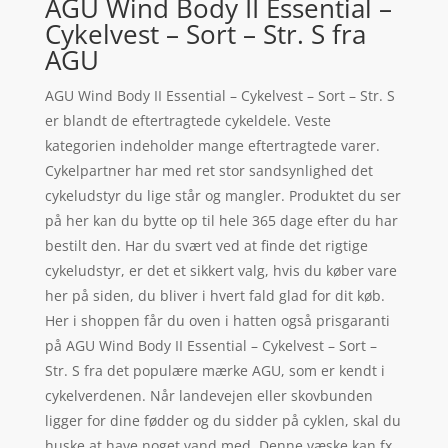
AGU Wind Body II Essential –
Cykelvest – Sort – Str. S fra
AGU
AGU Wind Body II Essential – Cykelvest – Sort – Str. S
er blandt de eftertragtede cykeldele. Veste
kategorien indeholder mange eftertragtede varer.
Cykelpartner har med ret stor sandsynlighed det
cykeludstyr du lige står og mangler. Produktet du ser
på her kan du bytte op til hele 365 dage efter du har
bestilt den. Har du svært ved at finde det rigtige
cykeludstyr, er det et sikkert valg, hvis du køber vare
her på siden, du bliver i hvert fald glad for dit køb.
Her i shoppen får du oven i hatten også prisgaranti
på AGU Wind Body II Essential – Cykelvest – Sort –
Str. S fra det populære mærke AGU, som er kendt i
cykelverdenen. Når landevejen eller skovbunden
ligger for dine fødder og du sidder på cyklen, skal du
huske at have noget vand med. Denne væske kan fx