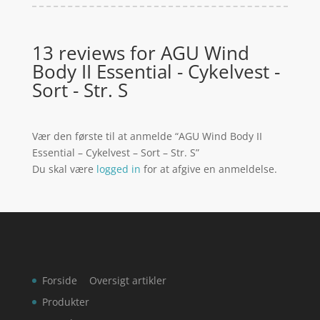
13 reviews for
AGU Wind
Body II Essential - Cykelvest -
Sort - Str. S
Vær den første til at anmelde “AGU Wind Body II
Essential – Cykelvest – Sort – Str. S”
Du skal være
logged in
for at afgive en anmeldelse.
Forside
Oversigt artikler
Produkter