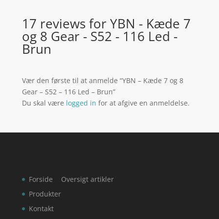
17 reviews for
YBN - Kæde 7
og 8 Gear - S52 - 116 Led -
Brun
Vær den første til at anmelde “YBN – Kæde 7 og 8
Gear – S52 – 116 Led – Brun”
Du skal være
logged in
for at afgive en anmeldelse.
Forside
Oversigt artikler
Produkter
Kontakt