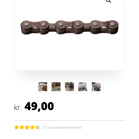
49,00
kr.
(
17
kundeanmeldelser)
Bedømt