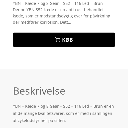
som
4.3
YBN – Kæde 7 og 8 Gear – S52 – 116 Led – Brun –
ud af 5
Denne YBN S52 kæde er en anti-rust behandlet
baseret
på
kæde, som er modstandsdygtig over for påvirkning
kundebedø
der medfører korrosion. Dett…
mmelser
KØB
Beskrivelse
YBN – Kæde 7 og 8 Gear – S52 – 116 Led – Brun er en
af de mange kvalitetsvarer, som er med i samlingen
af cykeludstyr her på siden.