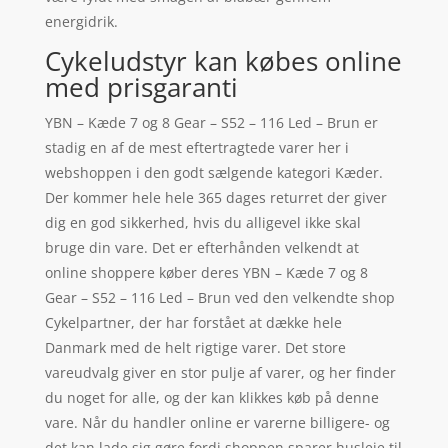
energidrik.
Cykeludstyr kan købes online
med prisgaranti
YBN – Kæde 7 og 8 Gear – S52 – 116 Led – Brun er
stadig en af de mest eftertragtede varer her i
webshoppen i den godt sælgende kategori Kæder.
Der kommer hele hele 365 dages returret der giver
dig en god sikkerhed, hvis du alligevel ikke skal
bruge din vare. Det er efterhånden velkendt at
online shoppere køber deres YBN – Kæde 7 og 8
Gear – S52 – 116 Led – Brun ved den velkendte shop
Cykelpartner, der har forstået at dække hele
Danmark med de helt rigtige varer. Det store
vareudvalg giver en stor pulje af varer, og her finder
du noget for alle, og der kan klikkes køb på denne
vare. Når du handler online er varerne billigere- og
det kan lade sig gøre fordi shoppen sparer husleje til