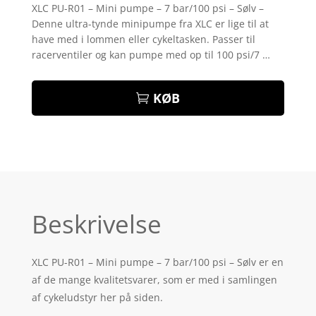
som
4.3
XLC PU-R01 – Mini pumpe – 7 bar/100 psi – Sølv –
ud af 5
Denne ultra-tynde minipumpe fra XLC er lige til at
baseret
på
have med i lommen eller cykeltasken. Passer til
kundebedø
racerventiler og kan pumpe med op til 100 psi/7 …
mmelser
KØB
Beskrivelse
XLC PU-R01 – Mini pumpe – 7 bar/100 psi – Sølv er en
af de mange kvalitetsvarer, som er med i samlingen
af cykeludstyr her på siden.