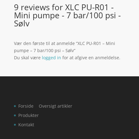
9 reviews for
XLC PU-R01 -
Mini pumpe - 7 bar/100 psi -
Sølv
Vær den første til at anmelde “XLC PU-R01 – Mini
pumpe – 7 bar/100 psi – Sølv”
Du skal være
logged in
for at afgive en anmeldelse.
Forside
Oversigt artikler
Produkter
Kontakt