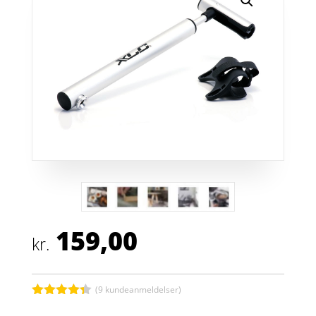
159,00
kr.
(
9
kundeanmeldelser)
Bedømt