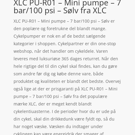
XLC PU-R01 – Mini pumpe – 7
bar/100 psi – Sølv fra XLC
XLC PU-R01 – Mini pumpe – 7 bar/100 psi – Sølv er
den poplære og foretrukne del blandt mange.
Cykelpumper er nok en af de bedst sælgende
kategorier i shoppen. Cykelpartner er din one-stop
webshop, når det handler om cykeldele. Varen
leveres med luksuriøse 365 dages returret. Når den
hele rigtige del til din cykel skal findes, kan du gøre
som andre før dig og købe denne vare, både
produktet og kvaliteten er blandt det bedste. Overvej
også lige at der er prisgaranti på XLC PU-R01 – Mini
pumpe – 7 bar/100 psi – Sølv fra det populære
mærke XLC, der er meget kendt blandt
cykelentiuasterne. I de perioder hvor du er ude på
din cykel, skal din drikkedunk være fyldt op, så du
har noget væske. Væsken du indtager under
cyklingen kan være energidrik der smager af