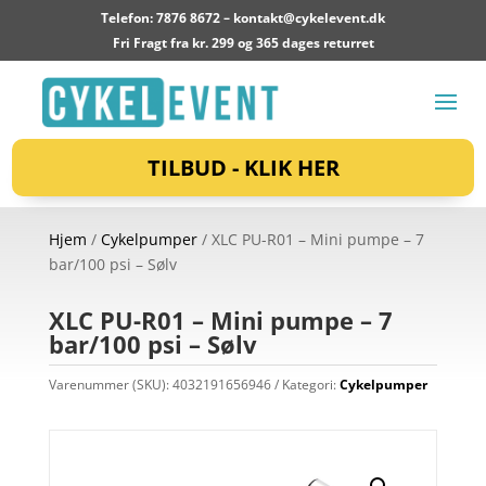
Telefon: 7876 8672 –
kontakt@cykelevent.dk
Fri Fragt fra kr. 299 og 365 dages returret
TILBUD - KLIK HER
Hjem
/
Cykelpumper
/ XLC PU-R01 – Mini pumpe – 7
bar/100 psi – Sølv
XLC PU-R01 – Mini pumpe – 7
bar/100 psi – Sølv
Varenummer (SKU):
4032191656946
Kategori:
Cykelpumper