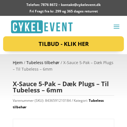
Telefon: 7876 8672 –
kontakt@cykelevent.dk
Fri Fragt fra kr. 299 og 365 dages returret
TILBUD - KLIK HER
Hjem
/
Tubeless tilbehør
/ X-Sauce 5-Pak – Dæk Plugs
– Til Tubeless – 6mm
X-Sauce 5-Pak – Dæk Plugs – Til
Tubeless – 6mm
Varenummer (SKU):
8436591210184
Kategori:
Tubeless
tilbehør