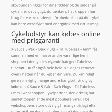
skovbunden ligger for dine fødder og du sidder på
cyklen, er det vigtigt, du tænker på at kroppen har
brug for væske undevejs. Drikkedunken på din cykel
kan bare være fyldt med energidrik med citrussmag.
Cykeludstyr kan købes online
med prisgaranti
X-Sauce 5-Pak – Dæk Plugs – Til Tubeless – 6mm fås
sammen med en masse andre varer lige her i
shoppen i den godt sælgende kategori Tubeless
tilbehør. Du får også hele hele 365 dages returret
oven i hatten når du køber din vare. Du kan roligt
gøre som rigtig mange andre har gjort før dig og
købe din X-Sauce 5-Pak – Dæk Plugs – Til Tubeless –
6mm i webshoppen Cykelpartner, der virkelig har
samlet toppen af de mest populære varer. Hos
webshoppens store udvalg går mange på jagt efter
deres mål, og der kan klikkes køb på den vare du