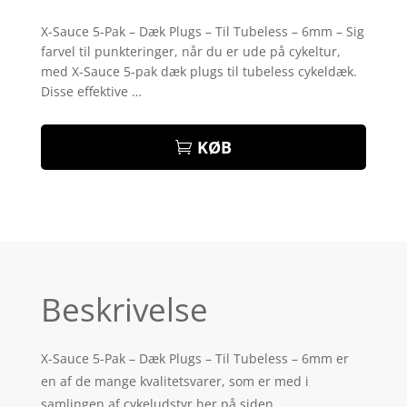
Bedømt
som
4.1
X-Sauce 5-Pak – Dæk Plugs – Til Tubeless – 6mm – Sig
ud af 5
farvel til punkteringer, når du er ude på cykeltur,
baseret
på
med X-Sauce 5-pak dæk plugs til tubeless cykeldæk.
kundebedø
Disse effektive …
mmelser
KØB
Beskrivelse
X-Sauce 5-Pak – Dæk Plugs – Til Tubeless – 6mm er
en af de mange kvalitetsvarer, som er med i
samlingen af cykeludstyr her på siden.