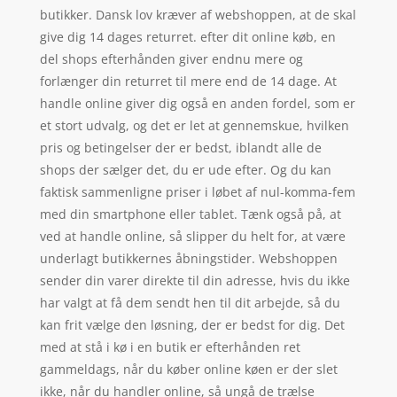
butikker. Dansk lov kræver af webshoppen, at de skal
give dig 14 dages returret. efter dit online køb, en
del shops efterhånden giver endnu mere og
forlænger din returret til mere end de 14 dage. At
handle online giver dig også en anden fordel, som er
et stort udvalg, og det er let at gennemskue, hvilken
pris og betingelser der er bedst, iblandt alle de
shops der sælger det, du er ude efter. Og du kan
faktisk sammenligne priser i løbet af nul-komma-fem
med din smartphone eller tablet. Tænk også på, at
ved at handle online, så slipper du helt for, at være
underlagt butikkernes åbningstider. Webshoppen
sender din varer direkte til din adresse, hvis du ikke
har valgt at få dem sendt hen til dit arbejde, så du
kan frit vælge den løsning, der er bedst for dig. Det
med at stå i kø i en butik er efterhånden ret
gammeldags, når du køber online køen er der slet
ikke, når du handler online, så ungå de trælse