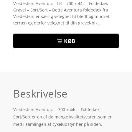
som
4.9
Vredestein Aventura TLR – 700 x 44c – Foldedæk
ud af 5
Gravel – Sort/Sort – Dette Aventura foldedæk fra
baseret på
kundebedøm
Vredestein er særlig velegnet til blødt og mudret
melser
terræn og derfor velegnet til din gravel-bik…
KØB
Beskrivelse
Vredestein Aventura – 700 x 44c – Foldedæk –
Sort/Sort er en af de mange kvalitetsvarer, som er
med i samlingen af cykeludstyr her på siden.