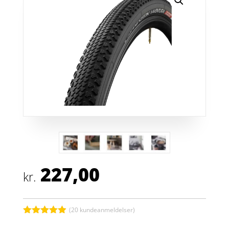
227,00
kr.
(
20
kundeanmeldelser)
Bedømt