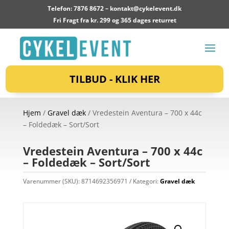
Telefon: 7876 8672 –
kontakt@cykelevent.dk
Fri Fragt fra kr. 299 og 365 dages returret
TILBUD - KLIK HER
Hjem
/
Gravel dæk
/ Vredestein Aventura – 700 x 44c
– Foldedæk – Sort/Sort
Vredestein Aventura – 700 x 44c
– Foldedæk – Sort/Sort
Varenummer (SKU):
8714692356971
Kategori:
Gravel dæk