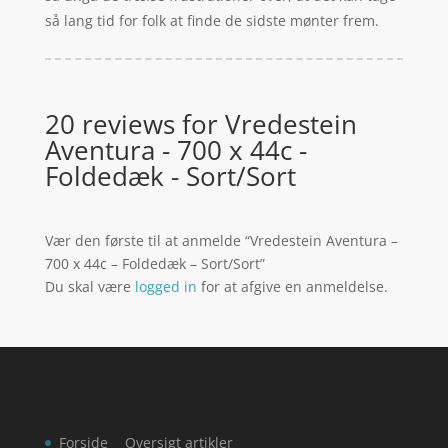
så lang tid for folk at finde de sidste mønter frem.
20 reviews for
Vredestein
Aventura - 700 x 44c -
Foldedæk - Sort/Sort
Vær den første til at anmelde “Vredestein Aventura –
700 x 44c – Foldedæk – Sort/Sort”
Du skal være
logged in
for at afgive en anmeldelse.
Forside
Oversigt artikler