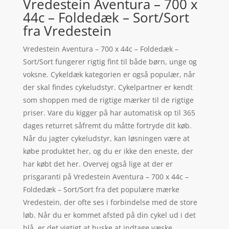
Vredestein Aventura – 700 x
44c – Foldedæk – Sort/Sort
fra Vredestein
Vredestein Aventura – 700 x 44c – Foldedæk –
Sort/Sort fungerer rigtig fint til både børn, unge og
voksne. Cykeldæk kategorien er også populær, når
der skal findes cykeludstyr. Cykelpartner er kendt
som shoppen med de rigtige mærker til de rigtige
priser. Vare du kigger på har automatisk op til 365
dages returret såfremt du måtte fortryde dit køb.
Når du jagter cykeludstyr, kan løsningen være at
købe produktet her, og du er ikke den eneste, der
har købt det her. Overvej også lige at der er
prisgaranti på Vredestein Aventura – 700 x 44c –
Foldedæk – Sort/Sort fra det populære mærke
Vredestein, der ofte ses i forbindelse med de store
løb. Når du er kommet afsted på din cykel ud i det
blå, er det vigtigt at huske at indtage væske