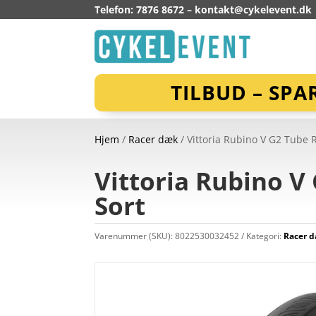
Telefon: 7876 8672 –
kontakt@cykelevent.dk
TILBUD – SPA
Hjem
/
Racer dæk
/ Vittoria Rubino V G2 Tube 
Vittoria Rubino V
Sort
Varenummer (SKU):
8022530032452
Kategori:
Racer 