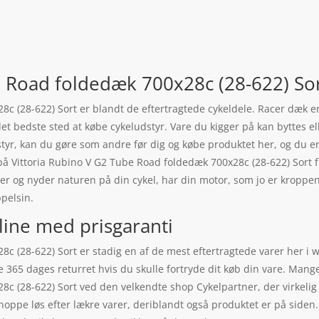
 Road foldedæk 700x28c (28-622) Sort
8c (28-622) Sort er blandt de eftertragtede cykeldele. Racer dæk e
et bedste sted at købe cykeludstyr. Vare du kigger på kan byttes el
udstyr, kan du gøre som andre før dig og købe produktet her, og du e
i på Vittoria Rubino V G2 Tube Road foldedæk 700x28c (28-622) Sort fr
der og nyder naturen på din cykel, har din motor, som jo er kroppe
pelsin.
line med prisgaranti
8c (28-622) Sort er stadig en af de mest eftertragtede varer her 
le 365 dages returret hvis du skulle fortryde dit køb din vare. Man
8c (28-622) Sort ved den velkendte shop Cykelpartner, der virkeli
oppe løs efter lækre varer, deriblandt også produktet er på siden