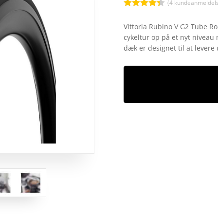
(
4
kundeanmeldels
Bedømt
som
4.3
Vittoria Rubino V G2 Tube Ro
ud af 5
cykeltur op på et nyt niveau
baseret
på
dæk er designet til at levere
kundebedø
mmelser