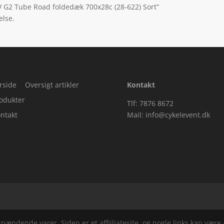
 V G2 Tube Road foldedæk 700x28c (28-622) Sort”
else.
rside
Oversigt artikler
Kontakt
odukter
Tlf: 7876 8672
ntakt
Mail:
info@cykelevent.dk
ndende varer. Siden er et affiiliatesite, og nogle links kan være a