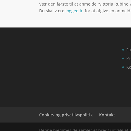
Vær den første til at anmelde “Vittoria Rubino
Du skal være
logged in
for at afgive en anmeld
Fo
Pr
Ko
Cookie- og privatlivspolitik
Kontakt
Denne hjemmeside samler et bredt udvalg af spæ