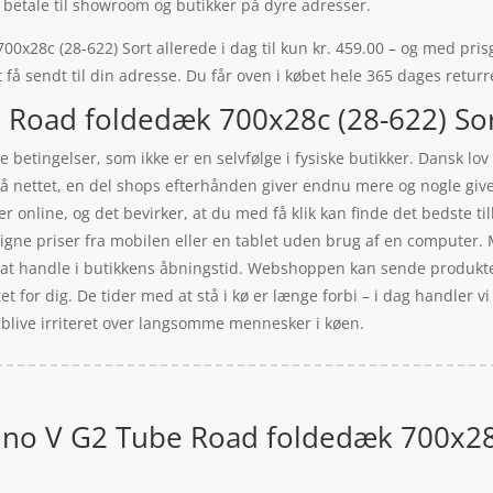
l betale til showroom og butikker på dyre adresser.
x28c (28-622) Sort allerede i dag til kun kr. 459.00 – og med prisg
 få sendt til din adresse. Du får oven i købet hele 365 dages returr
 Road foldedæk 700x28c (28-622) Sort
 betingelser, som ikke er en selvfølge i fysiske butikker. Dansk lo
 på nettet, en del shops efterhånden giver endnu mere og nogle give
ger online, og det bevirker, at du med få klik kan finde det bedste t
gne priser fra mobilen eller en tablet uden brug af en computer.
å at handle i butikkens åbningstid. Webshoppen kan sende produktern
et for dig. De tider med at stå i kø er længe forbi – i dag handler vi
 blive irriteret over langsomme mennesker i køen.
bino V G2 Tube Road foldedæk 700x28