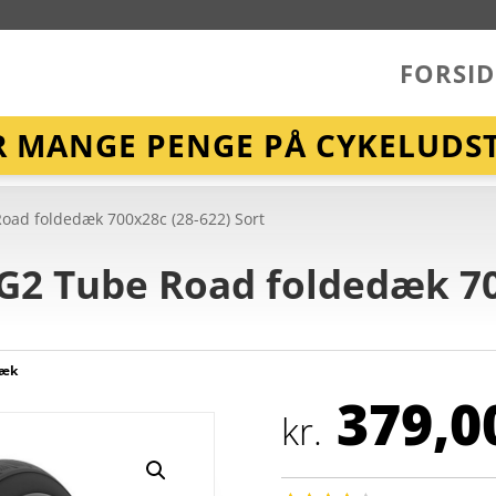
FORSID
R MANGE PENGE PÅ CYKELUDST
Road foldedæk 700x28c (28-622) Sort
 G2 Tube Road foldedæk 70
dæk
379,0
kr.