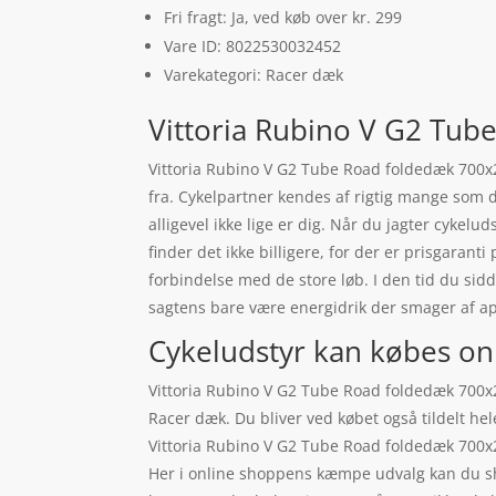
Fri fragt: Ja, ved køb over kr. 299
Vare ID: 8022530032452
Varekategori: Racer dæk
Vittoria Rubino V G2 Tube
Vittoria Rubino V G2 Tube Road foldedæk 700x2
fra. Cykelpartner kendes af rigtig mange som d
alligevel ikke lige er dig. Når du jagter cykel
finder det ikke billigere, for der er prisgarant
forbindelse med de store løb. I den tid du sid
sagtens bare være energidrik der smager af ap
Cykeludstyr kan købes on
Vittoria Rubino V G2 Tube Road foldedæk 700x2
Racer dæk. Du bliver ved købet også tildelt he
Vittoria Rubino V G2 Tube Road foldedæk 700x2
Her i online shoppens kæmpe udvalg kan du sh