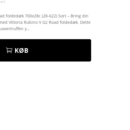
er)
ad foldedæk 700x28c (28-622) Sort – Bring din
 med Vittoria Rubino V G2 Road foldedæk. Dette
 uovertruffen y…
KØB