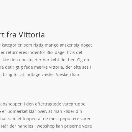
 fra Vittoria
r kategorien som rigtig mange ønsker sig noget
ler returneres indenfor 365 dage, hvis det
r ikke den eneste, der har købt det her. Og du
a det rigtig fede mærke Vittoria, der ofte ses i
n, brug for at indtage væske. Væsken kan
i webshoppen i den eftertragtede varegruppe
ge er udmærket klar over, at man køber din
g har samlet toppen af de mest populære varer.
. Når der handles i webshop kan priserne være