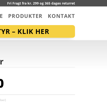
Fri Fragt fra kr. 299 og 365 dages returret
E
PRODUKTER
KONTAKT
YR – KLIK HER
r
0
ser)