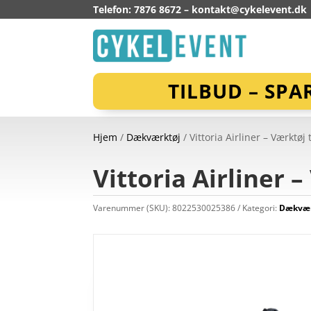
Telefon: 7876 8672 –
kontakt@cykelevent.dk
TILBUD – SPA
Hjem
/
Dækværktøj
/ Vittoria Airliner – Værktøj 
Vittoria Airliner 
Varenummer (SKU):
8022530025386
Kategori:
Dækvær