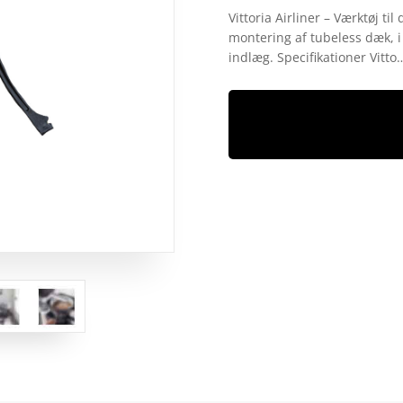
som
4.6
Vittoria Airliner – Værktøj ti
ud af 5
montering af tubeless dæk, i
baseret på
kundebedø
indlæg. Specifikationer Vitto
mmelser