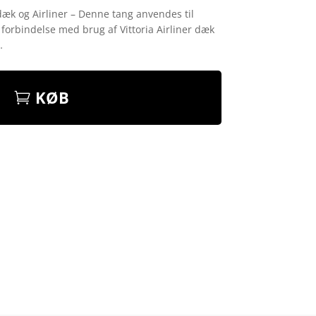
l dæk og Airliner – Denne tang anvendes til
 forbindelse med brug af Vittoria Airliner dæk
…
KØB