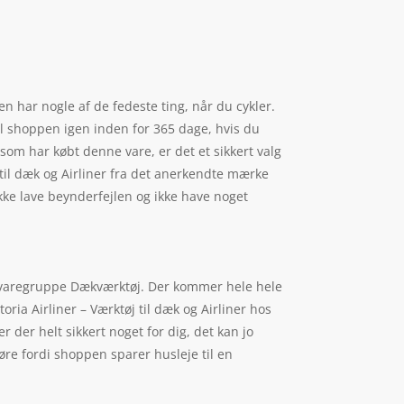
en har nogle af de fedeste ting, når du cykler.
til shoppen igen inden for 365 dage, hvis du
, som har købt denne vare, er det et sikkert valg
j til dæk og Airliner fra det anerkendte mærke
ikke lave beynderfejlen og ikke have noget
ede varegruppe Dækværktøj. Der kommer hele hele
oria Airliner – Værktøj til dæk og Airliner hos
 der helt sikkert noget for dig, det kan jo
øre fordi shoppen sparer husleje til en