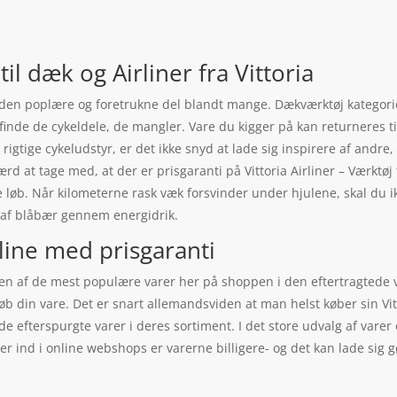
til dæk og Airliner fra Vittoria
 er den poplære og foretrukne del blandt mange. Dækværktøj kategori
t finde de cykeldele, de mangler. Vare du kigger på kan returneres 
 rigtige cykeludstyr, er det ikke snyd at lade sig inspirere af andre
ærd at tage med, at der er prisgaranti på Vittoria Airliner – Værktø
re løb. Når kilometerne rask væk forsvinder under hjulene, skal du 
af blåbær gennem energidrik.
line med prisgaranti
r er en af de mest populære varer her på shoppen i den eftertragt
øb din vare. Det er snart allemandsviden at man helst køber sin Vitt
 efterspurgte varer i deres sortiment. I det store udvalg af varer er
 ind i online webshops er varerne billigere- og det kan lade sig g