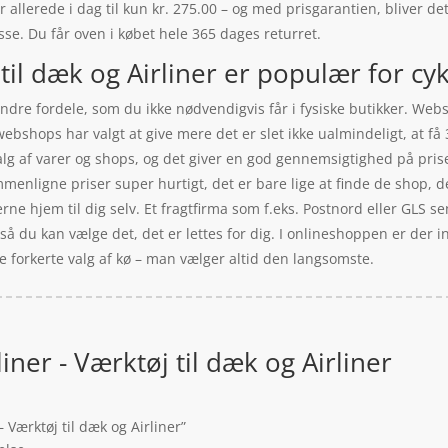
ner allerede i dag til kun kr. 275.00 – og med prisgarantien, bliver d
esse. Du får oven i købet hele 365 dages returret.
 til dæk og Airliner er populær for cyk
dre fordele, som du ikke nødvendigvis får i fysiske butikker. Webs
webshops har valgt at give mere det er slet ikke ualmindeligt, at få 
valg af varer og shops, og det giver en god gennemsigtighed på pr
menligne priser super hurtigt, det er bare lige at finde de shop, 
rerne hjem til dig selv. Et fragtfirma som f.eks. Postnord eller GLS
så du kan vælge det, det er lettes for dig. I onlineshoppen er der in
e forkerte valg af kø – man vælger altid den langsomste.
rliner - Værktøj til dæk og Airliner
– Værktøj til dæk og Airliner”