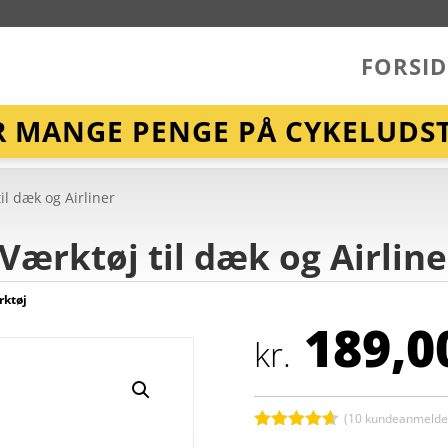
FORSID
R MANGE PENGE PÅ CYKELUDST
til dæk og Airliner
– Værktøj til dæk og Airline
ktøj
189,0
kr.
(
10
kundeanmeldel
Bedømt