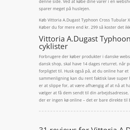
denne side. Ved at købe dine varer i en websh
sparer meget på huslejen.
Køb Vittoria A.Dugast Typhoon Cross Tubular XL 
Køber du for mere end kr. 299 så koster det ikk
Vittoria A.Dugast Typhoon
cyklister
Forbrugere der køber produkter i danske websho
dansk shop, skal have 14 dages returret. når 
forpligtet til. Husk også på, at du online ha
sammenligning kan du rent faktisk lave super h
er at slippe for, at være afhængig af at nå at 
vælger at få dem sendt til din arbejdsadresse
der er ingen kø online – det er bare direkte ti
31 reviews for
Vittoria A