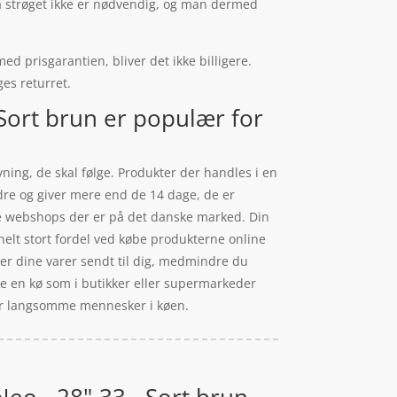
på strøget ikke er nødvendig, og man dermed
ed prisgarantien, bliver det ikke billigere.
ges returret.
Sort brun er populær for
ning, de skal følge. Produkter der handles i en
dre og giver mere end de 14 dage, de er
nge webshops der er på det danske marked. Din
helt stort fordel ved købe produkterne online
iver dine varer sendt til dig, medmindre du
ke en kø som i butikker eller supermarkeder
 over langsomme mennesker i køen.
eo - 28"-33 - Sort brun