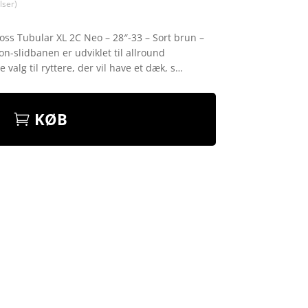
ser)
oss Tubular XL 2C Neo – 28″-33 – Sort brun –
n-slidbanen er udviklet til allround
valg til ryttere, der vil have et dæk, s…
KØB