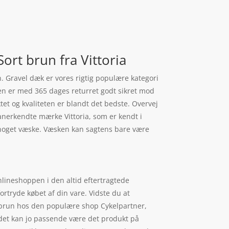
ort brun fra Vittoria
n. Gravel dæk er vores rigtig populære kategori
ren er med 365 dages returret godt sikret mod
et og kvaliteten er blandt det bedste. Overvej
 anerkendte mærke Vittoria, som er kendt i
r noget væske. Væsken kan sagtens bare være
nlineshoppen i den altid eftertragtede
ortryde købet af din vare. Vidste du at
t brun hos den populære shop Cykelpartner,
, det kan jo passende være det produkt på