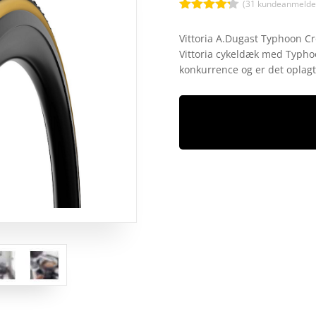
(
31
kundeanmeldel
Bedømt
som
4.2
Vittoria A.Dugast Typhoon Cr
ud af 5
Vittoria cykeldæk med Typhoo
baseret
på
konkurrence og er det oplagte 
kundebedø
mmelser