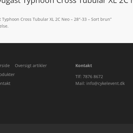
st Typhoon Cross Tubular XL 2C Neo – 28″-33 – Sort brun”
else.
rside
Oversigt artikler
Kontakt
odukter
Tlf: 7876 8672
ntakt
Mail:
info@cykelevent.dk