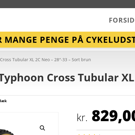
FORSID
R MANGE PENGE PÅ CYKELUDST
 Cross Tubular XL 2C Neo – 28″-33 – Sort brun
 Typhoon Cross Tubular XL
 dæk
829,0
kr.