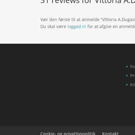
Vær den første til at anmelde “Vittoria A.Duga
Du skal være
logged in
for at afgive en anmeld
Fo
Pr
Ko
Cookie- og privatlivspolitik
Kontakt