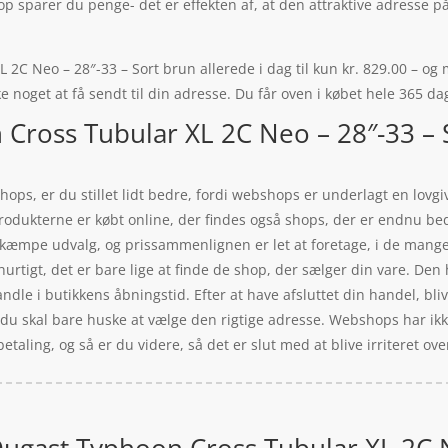
op sparer du penge- det er effekten af, at den attraktive adresse 
2C Neo – 28″-33 – Sort brun allerede i dag til kun kr. 829.00 – og m
e noget at få sendt til din adresse. Du får oven i købet hele 365 da
 Cross Tubular XL 2C Neo – 28″-33 – 
ps, er du stillet lidt bedre, fordi webshops er underlagt en lovgiv
produkterne er købt online, der findes også shops, der er endnu be
r et kæmpe udvalg, og prissammenlignen er let at foretage, i de ma
urtigt, det er bare lige at finde de shop, der sælger din vare. Den 
handle i butikkens åbningstid. Efter at have afsluttet din handel, bl
, du skal bare huske at vælge den rigtige adresse. Webshops har ik
l betaling, og så er du videre, så det er slut med at blive irriteret
.Dugast Typhoon Cross Tubular XL 2C N