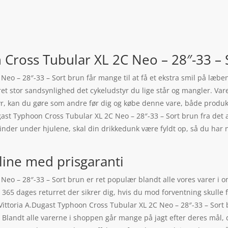
 Cross Tubular XL 2C Neo – 28″-33 – S
Neo – 28″-33 – Sort brun får mange til at få et ekstra smil på læbe
ret stor sandsynlighed det cykeludstyr du lige står og mangler. Va
tyr, kan du gøre som andre før dig og købe denne vare, både produkt
Dugast Typhoon Cross Tubular XL 2C Neo – 28″-33 – Sort brun fra det
inder under hjulene, skal din drikkedunk være fyldt op, så du ha
line med prisgaranti
Neo – 28″-33 – Sort brun er ret populær blandt alle vores varer i o
365 dages returret der sikrer dig, hvis du mod forventning skulle f
Vittoria A.Dugast Typhoon Cross Tubular XL 2C Neo – 28″-33 – Sor
r. Blandt alle varerne i shoppen går mange på jagt efter deres mål