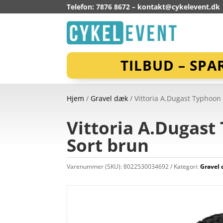
Telefon: 7876 8672 –
kontakt@cykelevent.dk
TILBUD – SPA
Hjem
/
Gravel dæk
/ Vittoria A.Dugast Typhoon
Vittoria A.Dugast
Sort brun
Varenummer (SKU):
8022530034692
Kategori:
Gravel