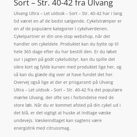
Sort – Str. 40-42 fra Ulvang
Ulvang Ultra – Let uldsok – Sort – Str. 40-42 har i lang
tid været en af de bedst sælgende. Cykelstrømper er
en af de populære kategorier i cykelverdenen.
Cykelpartner er din one-stop webshop, når det
handler om cykeldele. Produktet kan du bytte op til
hele 365 dage efter du har bestilt den. Er du løbet
sur i jagten på godt cykeludstyr, kan du spille det
sikre kort og fylde kurven med produktet lige her, og
så kan du glæde dig over at have fundet det her.
Overvej også lige at der er prisgaranti på Ulvang
Ultra – Let uldsok – Sort – Str. 40-42 fra det populære
mærke Ulvang, der ofte ses i forbindelse med de
store løb. Når du er kommet afsted på din cykel ud i
det blå, er det vigtigt at huske at indtage væske
undevejs. Væskeindtaget kan sagtens være
energidrik med citrussmag.