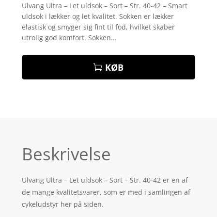
som
4.3
Ulvang Ultra – Let uldsok – Sort – Str. 40-42 – Smart
ud af 5
uldsok i lækker og let kvalitet. Sokken er lækker
baseret
på
elastisk og smyger sig fint til fod, hvilket skaber
kundebedø
utrolig god komfort. Sokken…
mmelser
KØB
Beskrivelse
Ulvang Ultra – Let uldsok – Sort – Str. 40-42 er en af
de mange kvalitetsvarer, som er med i samlingen af
cykeludstyr her på siden.