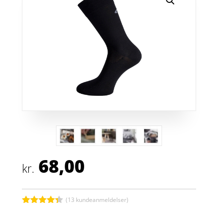
68,00
kr.
(
13
kundeanmeldelser)
Bedømt