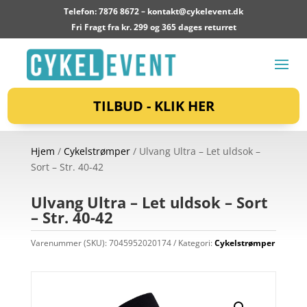
Telefon: 7876 8672 –
kontakt@cykelevent.dk
Fri Fragt fra kr. 299 og 365 dages returret
TILBUD - KLIK HER
Hjem
/
Cykelstrømper
/ Ulvang Ultra – Let uldsok –
Sort – Str. 40-42
Ulvang Ultra – Let uldsok – Sort
– Str. 40-42
Varenummer (SKU):
7045952020174
Kategori:
Cykelstrømper