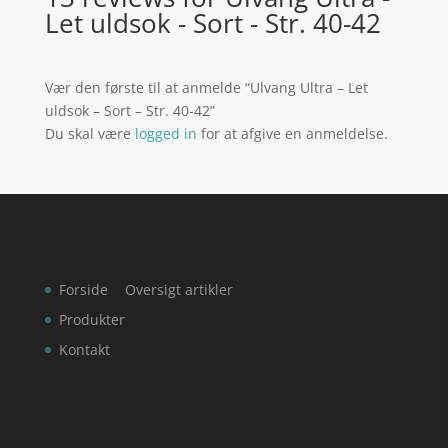
Let uldsok - Sort - Str. 40-42
Vær den første til at anmelde “Ulvang Ultra – Let
uldsok – Sort – Str. 40-42”
Du skal være
logged in
for at afgive en anmeldelse.
Forside
Oversigt artikler
Produkter
Kontakt