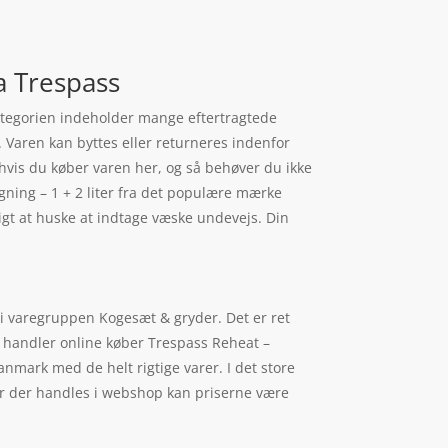
ra Trespass
kategorien indeholder mange eftertragtede
. Varen kan byttes eller returneres indenfor
ål, hvis du køber varen her, og så behøver du ikke
ægning – 1 + 2 liter fra det populære mærke
igt at huske at indtage væske undevejs. Din
 i varegruppen Kogesæt & gryder. Det er ret
r handler online køber Trespass Reheat –
nmark med de helt rigtige varer. I det store
Når der handles i webshop kan priserne være