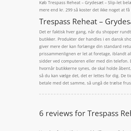
Køb Trespass Reheat – Grydesæt – Slip-let belægn
mere end kr. 299 så koster det ikke noget at få
Trespass Reheat – Grydesæt
Det er faktisk hver gang, når du shopper rundt 
butikker. Produkter der handles i en dansk sho
giver mere der kan forlænge din standard retu
prissammenlignen er let at foretage, iblandt a
sidder ved computeren eller med din telefon. Du
hvornår butikkerne synes, de skal holde åbent
så du kan vælge det, det er lettes for dig. De t
betale med det samme, så ungå de trælse frustra
6 reviews for
Trespass Reh