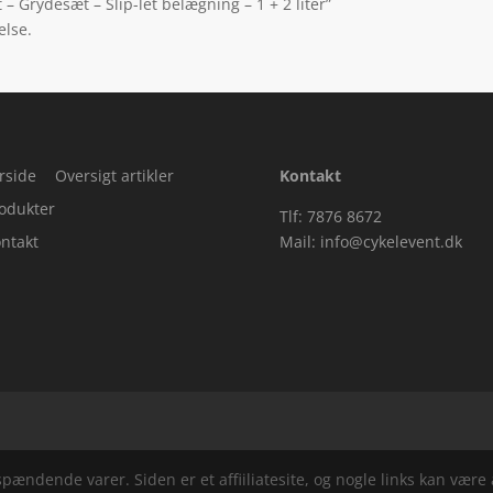
– Grydesæt – Slip-let belægning – 1 + 2 liter”
else.
rside
Oversigt artikler
Kontakt
odukter
Tlf: 7876 8672
ntakt
Mail:
info@cykelevent.dk
ndende varer. Siden er et affiiliatesite, og nogle links kan være a