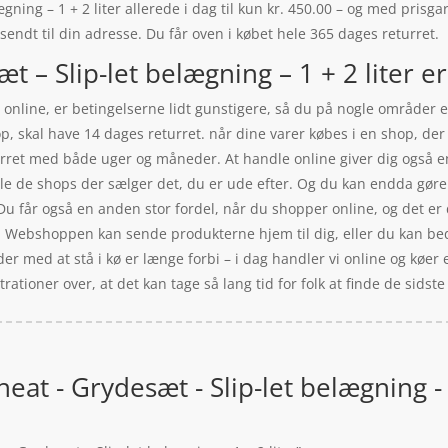
ing – 1 + 2 liter allerede i dag til kun kr. 450.00 – og med prisgara
 sendt til din adresse. Du får oven i købet hele 365 dages returret.
 – Slip-let belægning – 1 + 2 liter er
online, er betingelserne lidt gunstigere, så du på nogle områder er
p, skal have 14 dages returret. når dine varer købes i en shop, de
rret med både uger og måneder. At handle online giver dig også en
lle de shops der sælger det, du er ude efter. Og du kan endda gøre
 får også en anden stor fordel, når du shopper online, og det er du 
. Webshoppen kan sende produkterne hjem til dig, eller du kan bede
ider med at stå i kø er længe forbi – i dag handler vi online og køer 
tioner over, at det kan tage så lang tid for folk at finde de sidst
eat - Grydesæt - Slip-let belægning - 1