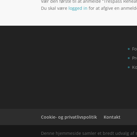
Vær den første til at anmelde “Trespass Reheat 
Du skal være
logged in
for at afgive en anmeld
Fo
Pr
Ko
Cookie- og privatlivspolitik
Kontakt
Denne hjemmeside samler et bredt udvalg af spæ