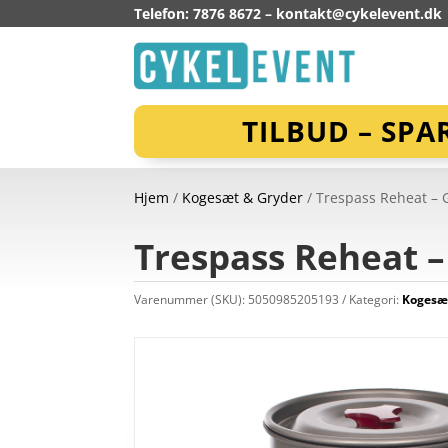
Telefon: 7876 8672 –
kontakt@cykelevent.dk
TILBUD – SPA
Hjem
/
Kogesæt & Gryder
/ Trespass Reheat – G
Trespass Reheat – 
Varenummer (SKU):
5050985205193
Kategori:
Kogesæ