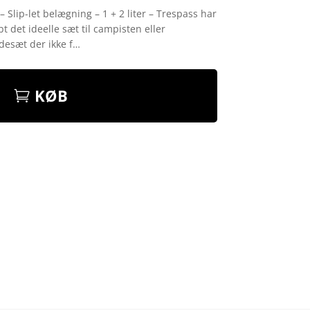
Slip-let belægning – 1 + 2 liter – Trespass har
 det ideelle sæt til campisten eller
desæt der ikke f…
KØB