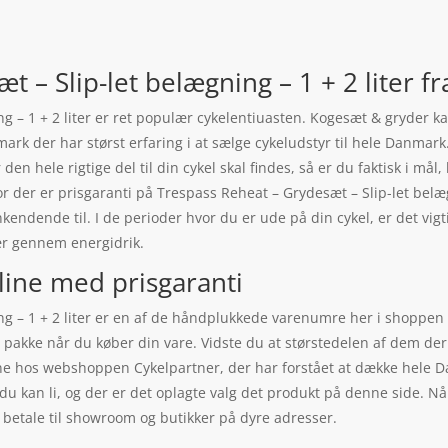
 – Slip-let belægning – 1 + 2 liter f
ng – 1 + 2 liter er ret populær cykelentiuasten. Kogesæt & gryder 
rk der har størst erfaring i at sælge cykeludstyr til hele Danmark
r den hele rigtige del til din cykel skal findes, så er du faktisk i m
for der er prisgaranti på Trespass Reheat – Grydesæt – Slip-let bel
endende til. I de perioder hvor du er ude på din cykel, er det vigt
r gennem energidrik.
line med prisgaranti
ng – 1 + 2 liter er en af de håndplukkede varenumre her i shoppen
n pakke når du køber din vare. Vidste du at størstedelen af dem de
line hos webshoppen Cykelpartner, der har forstået at dække hele Da
t du kan li, og der er det oplagte valg det produkt på denne side. 
l betale til showroom og butikker på dyre adresser.