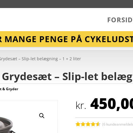
FORSID
R MANGE PENGE PÅ CYKELUDST
rydesæt – Slip-let belægning – 1 + 2 liter
Grydesæt – Slip-let belægn
t & Gryder
450,0
kr.
(
6
kundeanmeldels
Bedømt