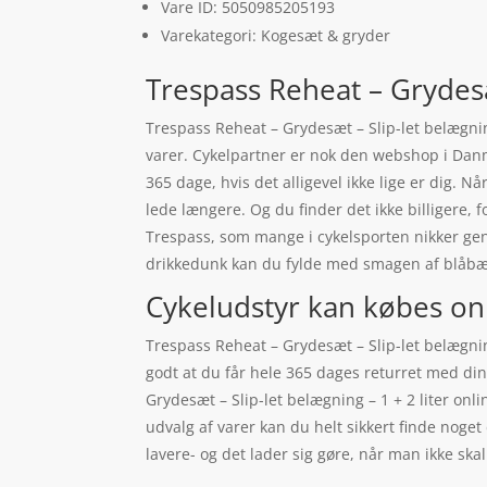
Vare ID: 5050985205193
Varekategori: Kogesæt & gryder
Trespass Reheat – Grydesæt
Trespass Reheat – Grydesæt – Slip-let belægni
varer. Cykelpartner er nok den webshop i Danma
365 dage, hvis det alligevel ikke lige er dig. Nå
lede længere. Og du finder det ikke billigere, 
Trespass, som mange i cykelsporten nikker genk
drikkedunk kan du fylde med smagen af blåbæ
Cykeludstyr kan købes on
Trespass Reheat – Grydesæt – Slip-let belægni
godt at du får hele 365 dages returret med di
Grydesæt – Slip-let belægning – 1 + 2 liter on
udvalg af varer kan du helt sikkert finde noge
lavere- og det lader sig gøre, når man ikke ska