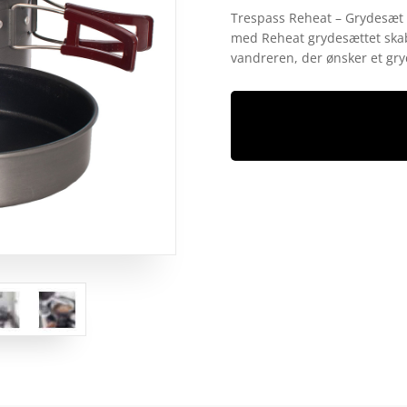
som
4.5
Trespass Reheat – Grydesæt – 
ud af 5
med Reheat grydesættet skabt
baseret
på
vandreren, der ønsker et gry
kundebedø
mmelser