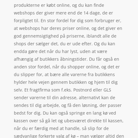
produkterne er købt online, og du kan finde
webshops der giver mere end de 14 dage, de er
forpligtet til. En stor fordel for dig som forbruger er,
at webshops har deres priser online, og det giver en
god gennemsigtighed på priserne, iblandt alle de
shops der sælger det, du er ude efter. Og du kan
endda gøre det når du har lyst, uden at være
afhængig af butikkers åbningstider. Du får også en
anden stor fordel, når du shopper online, og det er
du slipper for, at bære alle varerne fra butikkens
hylder hele vejen gennem butikken og hjem til dig
selv. Et fragtfirma som f.eks. Postnord eller GLS
sender varerne til din adresse, alternativt kan de
sendes til dig arbejde, og få den løsning, der passer
bedst for dig. Du kan også springe en lang kø ved
kassen over så gå let og ubesværet direkte til kassen,
når du er færdig med at handle, så slip for de
sædvanlige forkerte valg af kø – man vælger altid den