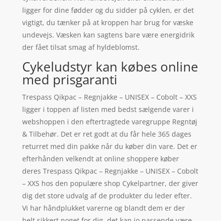
ligger for dine fødder og du sidder på cyklen, er det
vigtigt, du tænker på at kroppen har brug for væske
undevejs. Væsken kan sagtens bare være energidrik
der fået tilsat smag af hyldeblomst.
Cykeludstyr kan købes online
med prisgaranti
Trespass Qikpac – Regnjakke – UNISEX – Cobolt – XXS
ligger i toppen af listen med bedst sælgende varer i
webshoppen i den eftertragtede varegruppe Regntøj
& Tilbehør. Det er ret godt at du får hele 365 dages
returret med din pakke når du køber din vare. Det er
efterhånden velkendt at online shoppere køber
deres Trespass Qikpac – Regnjakke – UNISEX – Cobolt
– XXS hos den populære shop Cykelpartner, der giver
dig det store udvalg af de produkter du leder efter.
Vi har håndplukket varerne og blandt dem er der
helt sikkert noget for dig, det kan jo passende være