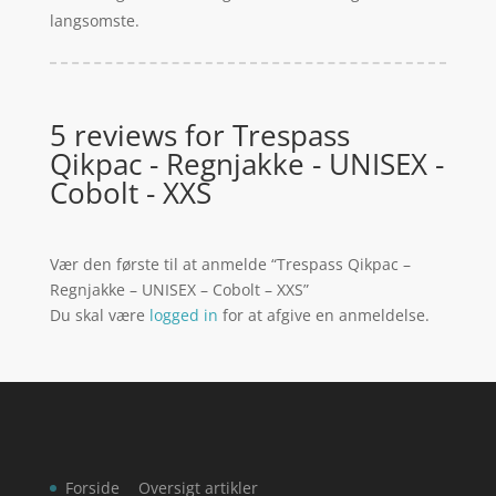
langsomste.
5 reviews for
Trespass
Qikpac - Regnjakke - UNISEX -
Cobolt - XXS
Vær den første til at anmelde “Trespass Qikpac –
Regnjakke – UNISEX – Cobolt – XXS”
Du skal være
logged in
for at afgive en anmeldelse.
Forside
Oversigt artikler