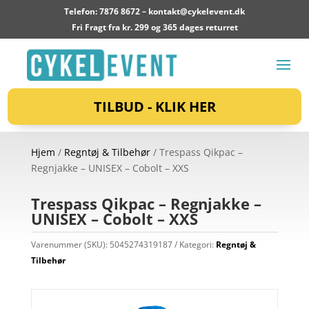
Telefon: 7876 8672 –
kontakt@cykelevent.dk
Fri Fragt fra kr. 299 og 365 dages returret
TILBUD - KLIK HER
Hjem
/
Regntøj & Tilbehør
/ Trespass Qikpac –
Regnjakke – UNISEX – Cobolt – XXS
Trespass Qikpac – Regnjakke –
UNISEX – Cobolt – XXS
Varenummer (SKU):
5045274319187
Kategori:
Regntøj &
Tilbehør