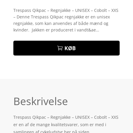
Bedømt
som
4.1
Trespass Qikpac – Regnjakke – UNISEX – Cobolt – XXS
ud af 5
– Denne Trespass Qikpac regnjakke er en unisex
baseret
på
regnjakke, som kan anvendes af både mænd og
kundebedø
kvinder. Jakken er produceret i vandt&ae…
mmelser
KØB
Beskrivelse
Trespass Qikpac – Regnjakke – UNISEX – Cobolt – XXS
er en af de mange kvalitetsvarer, som er med i
samlingen af cykeludstyr her på siden.