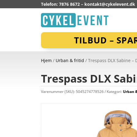
Telefon: 7876 8672 –
kontakt@cykelevent.dk
TILBUD – SPA
Hjem
/
Urban & fritid
/ Trespass DLX Sabine – D
Trespass DLX Sabi
Varenummer (SKU):
5045274778526
Kategori:
Urban &