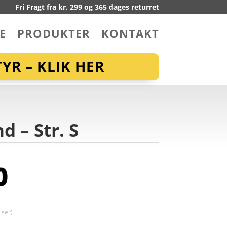
Fri Fragt fra kr. 299 og 365 dages returret
E
PRODUKTER
KONTAKT
YR – KLIK HER
 – Str. S
0
ser)