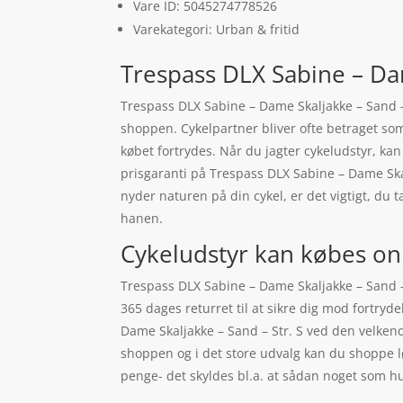
Vare ID: 5045274778526
Varekategori: Urban & fritid
Trespass DLX Sabine – Dam
Trespass DLX Sabine – Dame Skaljakke – Sand – 
shoppen. Cykelpartner bliver ofte betraget so
købet fortrydes. Når du jagter cykeludstyr, ka
prisgaranti på Trespass DLX Sabine – Dame Ska
nyder naturen på din cykel, er det vigtigt, d
hanen.
Cykeludstyr kan købes on
Trespass DLX Sabine – Dame Skaljakke – Sand – 
365 dages returret til at sikre dig mod fortry
Dame Skaljakke – Sand – Str. S ved den velken
shoppen og i det store udvalg kan du shoppe lø
penge- det skyldes bl.a. at sådan noget som h