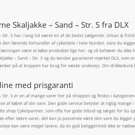
e Skaljakke – Sand – Str. S fra DLX
Str. S har i lang tid været en af de bedst sælgende. Urban & fritid
m den førende forhandler af cykeldele i hele Norden. Vare du kigge
n løsningen være at købe produktet lige her, og så behøver du ikke
ljakke – Sand – Str. S og du kender garanteret mærket DLX, som er 
u tænker på at kroppen har brug for væske undevejs. Din drikkedunk
line med prisgaranti
Str. S er en af mange varer her på shoppen og findes i kategorien U
delse af købet af din vare. Den gode service betyder at rigtig mang
dte shop Cykelpartner, som ofte har gode tilbud og sørger for du s
s efter lækre varer, det kan jo passende være den vare du kigger 
usleje kan være meget lavere, da en god beliggenhed ikke er nødve