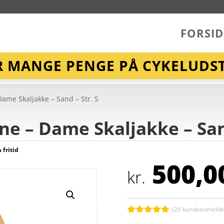
FORSID
R MANGE PENGE PÅ CYKELUDST
ame Skaljakke – Sand – Str. S
ne – Dame Skaljakke – Sand
 fritid
500,0
kr.
(
26
kundeanmeldel
Bedømt