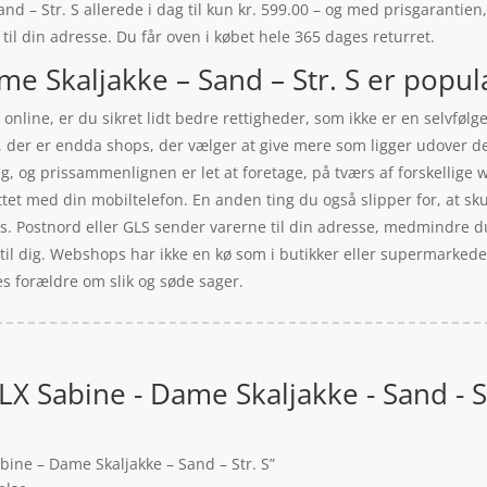
 – Str. S allerede i dag til kun kr. 599.00 – og med prisgarantien, 
 til din adresse. Du får oven i købet hele 365 dages returret.
e Skaljakke – Sand – Str. S er populæ
online, er du sikret lidt bedre rettigheder, som ikke er en selvfølge
r, der er endda shops, der vælger at give mere som ligger udover de
lg, og prissammenlignen er let at foretage, på tværs af forskellige
ttet med din mobiltelefon. En anden ting du også slipper for, at skul
eks. Postnord eller GLS sender varerne til din adresse, medmindre d
til dig. Webshops har ikke en kø som i butikker eller supermarkeder
s forældre om slik og søde sager.
X Sabine - Dame Skaljakke - Sand - St
bine – Dame Skaljakke – Sand – Str. S”