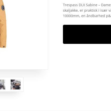
som
4.9
Trespass DLX Sabine – Dame 
ud af 5
skaljakke, er praktisk i især
baseret på
kundebedøm
10000mm, en åndbarhed p
melser