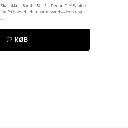
Skaljakke – Sand – Str. S – Denne DLX Sabine
 våde forhold, da den har et vandsøjletryk på
&…
KØB