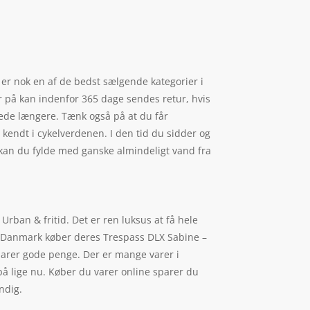
 er nok en af de bedst sælgende kategorier i
r på kan indenfor 365 dage sendes retur, hvis
 lede længere. Tænk også på at du får
kendt i cykelverdenen. I den tid du sidder og
 kan du fylde med ganske almindeligt vand fra
rban & fritid. Det er ren luksus at få hele
e i Danmark køber deres Trespass DLX Sabine –
parer gode penge. Der er mange varer i
på lige nu. Køber du varer online sparer du
ndig.