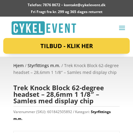
Telefon: 7876 8672 –
kontakt@cykelevent.dk
Fri Fragt fra kr. 299 og 365 dages returret
TILBUD - KLIK HER
Hjem
/
Styrfittings m.m.
/ Trek Knock Block 62-degree
headset – 28,6mm 1 1/8″ – Samles med display chip
Trek Knock Block 62-degree
headset – 28,6mm 1 1/8″ –
Samles med display chip
Varenummer (SKU):
601842505892
Kategori:
Styrfittings
m.m.