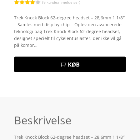
(
9
kundeanmeldelser)
Bedømt
som
3.9
Trek Knock Block 62-degree headset – 28,6mm 1 1/8″
ud af 5
– Samles med display chip – Oplev den avancerede
baseret
på
teknologi bag Trek Knock Block 62-degree headset,
kundebed
designet specielt til cykelentusiaster, der ikke vil gå
ømmelse
r
på kompr…
KØB
Beskrivelse
Trek Knock Block 62-degree headset – 28,6mm 1 1/8″