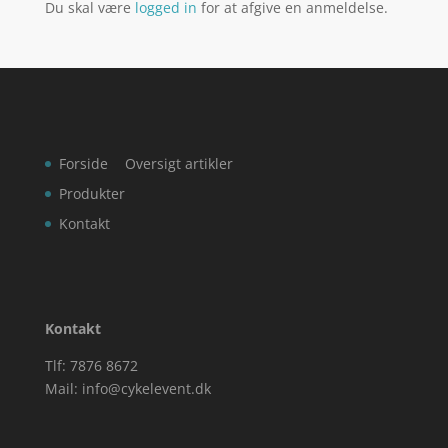
Du skal være
logged in
for at afgive en anmeldelse.
Forside
Oversigt artikler
Produkter
Kontakt
Kontakt
Tlf: 7876 8672
Mail:
info@cykelevent.dk