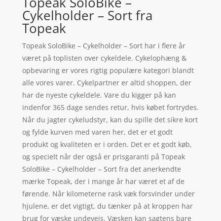
Topeak SoloBike –
Cykelholder – Sort fra
Topeak
Topeak SoloBike – Cykelholder – Sort har i flere år
været på toplisten over cykeldele. Cykelophæng &
opbevaring er vores rigtig populære kategori blandt
alle vores varer. Cykelpartner er altid shoppen, der
har de nyeste cykeldele. Vare du kigger på kan
indenfor 365 dage sendes retur, hvis købet fortrydes.
Når du jagter cykeludstyr, kan du spille det sikre kort
og fylde kurven med varen her, det er et godt
produkt og kvaliteten er i orden. Det er et godt køb,
og specielt når der også er prisgaranti på Topeak
SoloBike – Cykelholder – Sort fra det anerkendte
mærke Topeak, der i mange år har været et af de
førende. Når kilometerne rask væk forsvinder under
hjulene, er det vigtigt, du tænker på at kroppen har
brug for væske undevejs. Væsken kan sagtens bare