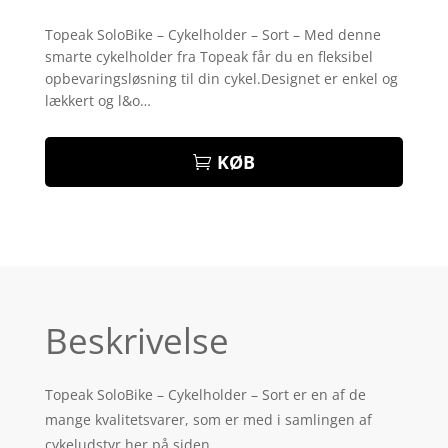
Bedømt
som
4.5
Topeak SoloBike – Cykelholder – Sort – Med denne
ud af 5
smarte cykelholder fra Topeak får du en fleksibel
baseret
på
opbevaringsløsning til din cykel.Designet er enkel og
kundebedø
lækkert og l&o…
mmelser
KØB
Beskrivelse
Topeak SoloBike – Cykelholder – Sort er en af de
mange kvalitetsvarer, som er med i samlingen af
cykeludstyr her på siden.