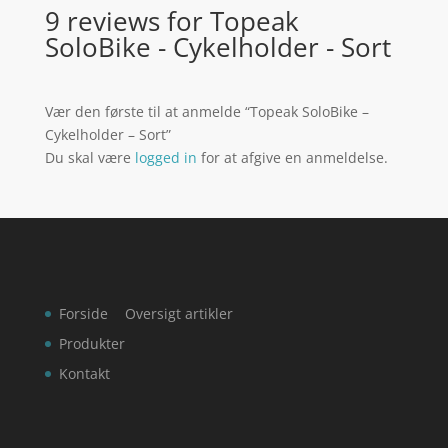
9 reviews for
Topeak
SoloBike - Cykelholder - Sort
Vær den første til at anmelde “Topeak SoloBike –
Cykelholder – Sort”
Du skal være
logged in
for at afgive en anmeldelse.
Forside
Oversigt artikler
Produkter
Kontakt