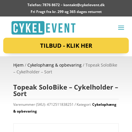
Telefon: 7876 8672 –
kontakt@cykelevent.dk
Fri Fragt fra kr. 299 og 365 dages returret
TILBUD - KLIK HER
Hjem
/
Cykelophæng & opbevaring
/ Topeak SoloBike
– Cykelholder – Sort
Topeak SoloBike – Cykelholder –
Sort
Varenummer (SKU):
4712511838251
Kategori:
Cykelophæng
& opbevaring