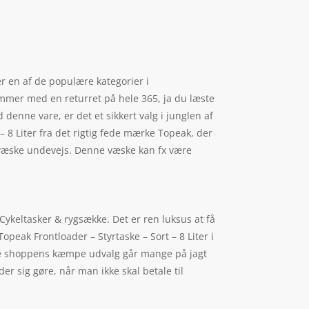
 er en af de populære kategorier i
mmer med en returret på hele 365, ja du læste
d denne vare, er det et sikkert valg i junglen af
– 8 Liter fra det rigtig fede mærke Topeak, der
ge væske undevejs. Denne væske kan fx være
ykeltasker & rygsække. Det er ren luksus at få
peak Frontloader – Styrtaske – Sort – 8 Liter i
ine shoppens kæmpe udvalg går mange på jagt
r sig gøre, når man ikke skal betale til