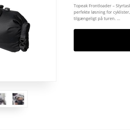
som
4.8
Topeak Frontloader – Styrtask
ud af 5
perfekte løsning for cykliste
baseret på
kundebedøm
tilgængeligt på turen. …
melser