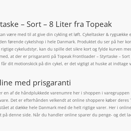
aske – Sort – 8 Liter fra Topeak
kan være med til at give din cykling et løft. Cykeltasker & rygsække
en førende cykelshop i hele Danmark. Produktet du ser på her ko
t rigtige cykeludstyr, kan du spille det sikre kort og fylde kurven me
ed, at der er prisgaranti på Topeak Frontloader – Styrtaske – Sort 
 får dit motionskick på din cykel, er det vigtigt at huske at indta
line med prisgaranti
r er en af de håndplukkede varenumre her i shoppen i varegruppen C
are. Det er efterhånden velkendt at online shoppere køber deres To
stået at dække hele Danmark med de helt rigtige varer. Her i onl
t på denne side. Når du handler online sparer du penge- og det lade