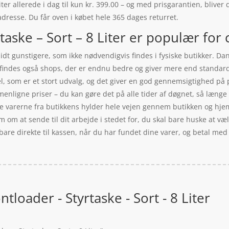
ter allerede i dag til kun kr. 399.00 – og med prisgarantien, bliver 
 adresse. Du får oven i købet hele 365 dages returret.
aske – Sort – 8 Liter er populær for c
idt gunstigere, som ikke nødvendigvis findes i fysiske butikker. Da
er findes også shops, der er endnu bedre og giver mere end standar
l, som er et stort udvalg, og det giver en god gennemsigtighed på 
enligne priser – du kan gøre det på alle tider af døgnet, så længe 
alle varerne fra butikkens hylder hele vejen gennem butikken og hj
 om at sende til dit arbejde i stedet for, du skal bare huske at væ
are direkte til kassen, når du har fundet dine varer, og betal med
tloader - Styrtaske - Sort - 8 Liter