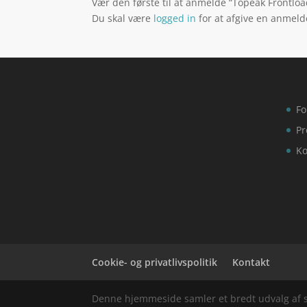
Vær den første til at anmelde “Topeak Frontloade
Du skal være
logged in
for at afgive en anmeld
Fo
Pr
Ko
Cookie- og privatlivspolitik
Kontakt
Denne hjemmeside samler et bredt udvalg af spæ