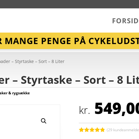
FORSID
R MANGE PENGE PÅ CYKELUDST
ader – Styrtaske – Sort – 8 Liter
 – Styrtaske – Sort – 8 Li
sker & rygsække
549,0
kr.
(
29
kundeanmeldel
Bedømt