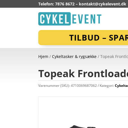
Telefon: 7876 8672 –
kontakt@cykelevent.dk
TILBUD – SPA
Hjem
/
Cykeltasker & rygsække
/ Topeak Frontlo
Topeak Frontloader
Varenummer (SKU):
4710069687062
Kategori:
Cykelta