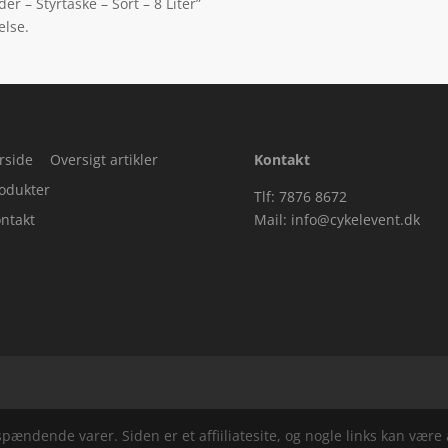
r – Styrtaske – Sort – 8 Liter”
else.
rside
Oversigt artikler
Kontakt
odukter
Tlf: 7876 8672
ntakt
Mail:
info@cykelevent.dk
ndende varer. Siden er et affiiliatesite, og nogle links kan være a