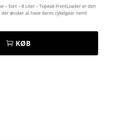
e – Sort – 8 Liter – Topeak FrontLoader er den
r, der ønsker at have deres cykelgear nemt
KØB