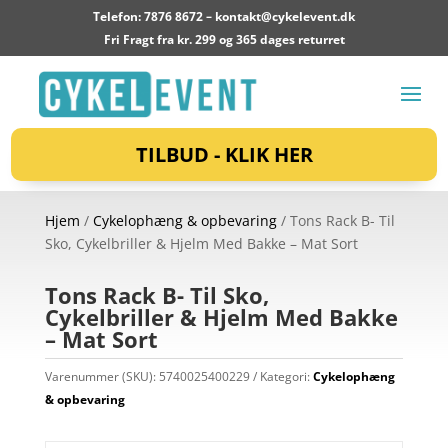
Telefon: 7876 8672 –
kontakt@cykelevent.dk
Fri Fragt fra kr. 299 og 365 dages returret
TILBUD - KLIK HER
Hjem
/
Cykelophæng & opbevaring
/ Tons Rack B- Til
Sko, Cykelbriller & Hjelm Med Bakke – Mat Sort
Tons Rack B- Til Sko,
Cykelbriller & Hjelm Med Bakke
– Mat Sort
Varenummer (SKU):
5740025400229
Kategori:
Cykelophæng
& opbevaring