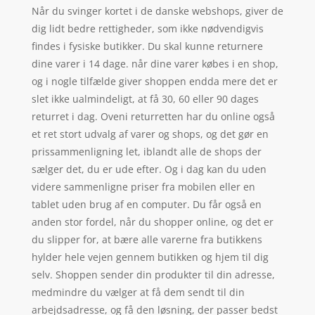
Når du svinger kortet i de danske webshops, giver de
dig lidt bedre rettigheder, som ikke nødvendigvis
findes i fysiske butikker. Du skal kunne returnere
dine varer i 14 dage. når dine varer købes i en shop,
og i nogle tilfælde giver shoppen endda mere det er
slet ikke ualmindeligt, at få 30, 60 eller 90 dages
returret i dag. Oveni returretten har du online også
et ret stort udvalg af varer og shops, og det gør en
prissammenligning let, iblandt alle de shops der
sælger det, du er ude efter. Og i dag kan du uden
videre sammenligne priser fra mobilen eller en
tablet uden brug af en computer. Du får også en
anden stor fordel, når du shopper online, og det er
du slipper for, at bære alle varerne fra butikkens
hylder hele vejen gennem butikken og hjem til dig
selv. Shoppen sender din produkter til din adresse,
medmindre du vælger at få dem sendt til din
arbejdsadresse, og få den løsning, der passer bedst