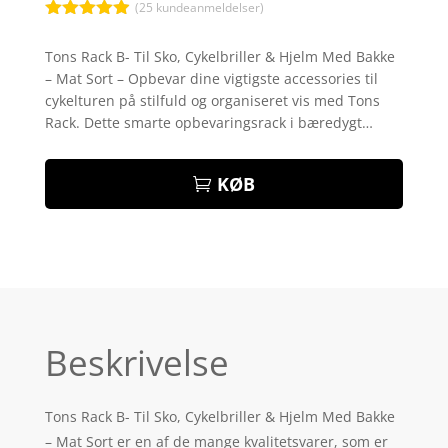
(
25
kundeanmeldelser)
Bedømt
som
4.9
Tons Rack B- Til Sko, Cykelbriller & Hjelm Med Bakke
ud af 5
– Mat Sort – Opbevar dine vigtigste accessories til
baseret på
kundebedøm
cykelturen på stilfuld og organiseret vis med Tons
melser
Rack. Dette smarte opbevaringsrack i bæredygt…
KØB
Beskrivelse
Tons Rack B- Til Sko, Cykelbriller & Hjelm Med Bakke
– Mat Sort er en af de mange kvalitetsvarer, som er