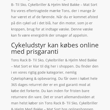
B- Til Sko, Cykelbriller & Hjelm Med Bakke – Mat Sort
fra vores eftertragtede mærke Tons, der i mange år
har været et af de førende. Når du er kommet afsted
på din cykel ud i det blå, har din motor, som jo er
kroppen, brug for at indtage væske. Denne væske
kan fx være energidrik der smager af appelsin.
Cykeludstyr kan købes online
med prisgaranti
Tons Rack B- Til Sko, Cykelbriller & Hjelm Med Bakke
– Mat Sort er klar til dig her i shoppen. Du finder den
i en vores rigtig gode kategorier, nemlig
Cykelophæng & opbevaring. Du får oven i købet hele
365 dages returret der er en god garanti mod at
købe det forkerte. Du kan inden for fristen bare
returnere din vare. Det er snart allemandsviden at
man helst køber sin Tons Rack B- Til Sko, Cykelbriller
& Hjelm Med Bakke – Mat Sort hos onlineshoppen