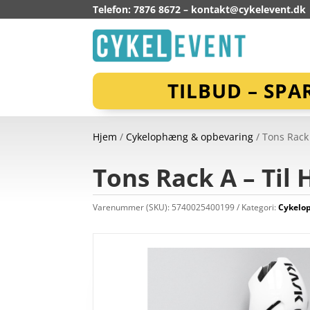
Telefon: 7876 8672 –
kontakt@cykelevent.dk
TILBUD – SPA
Hjem
/
Cykelophæng & opbevaring
/ Tons Rack 
Tons Rack A – Til 
Varenummer (SKU):
5740025400199
Kategori:
Cykelo