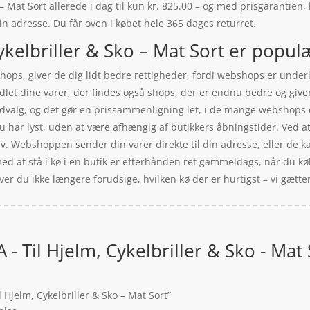
– Mat Sort allerede i dag til kun kr. 825.00 – og med prisgarantien,
 din adresse. Du får oven i købet hele 365 dages returret.
ykelbriller & Sko – Mat Sort er populæ
ps, giver de dig lidt bedre rettigheder, fordi webshops er underla
ndlet dine varer, der findes også shops, der er endnu bedre og gi
dvalg, og det gør en prissammenligning let, i de mange webshops d
 har lyst, uden at være afhængig af butikkers åbningstider. Ved at 
lv. Webshoppen sender din varer direkte til din adresse, eller de ka
ed at stå i kø i en butik er efterhånden ret gammeldags, når du køb
ver du ikke længere forudsige, hvilken kø der er hurtigst – vi gætter 
 - Til Hjelm, Cykelbriller & Sko - Mat 
 Hjelm, Cykelbriller & Sko – Mat Sort”