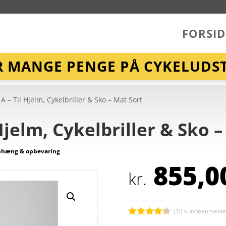
FORSID
R MANGE PENGE PÅ CYKELUDST
A – Til Hjelm, Cykelbriller & Sko – Mat Sort
Hjelm, Cykelbriller & Sko 
phæng & opbevaring
855,0
kr.
(
10
kundeanmeldel
Bedømt