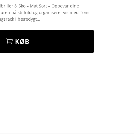
lbriller & Sko – Mat Sort – Opbevar dine
elturen på stilfuld og organiseret vis med Tons
ngsrack i bæredygt…
KØB