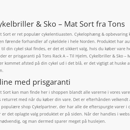
ykelbriller & Sko – Mat Sort fra Tons
Mat Sort er ret populær cykelentiuasten. Cykelophæng & opbevaring 
den førende forhandler af cykeldele i hele Norden. Produktet har au
til din cykel skal findes, er det et sikkert valg, hvis du køber vare h
or der er prisgaranti på Tons Rack A – Til Hjelm, Cykelbriller & Sko
er kommet afsted på din cykel ud i det blå, er det vigtigt at huske
n.
line med prisgaranti
Mat Sort kan man finde her i shoppen blandt alle varerne i vores v
returret med når du køber din vare. Det er efterhånden velkendt 
en populære shop Cykelpartner, der har alle de efterspurgte varer i
er er det oplagte valg produktet er på siden. Når der handles i web
 er nødvendig, og man dermed sparer meget på huslejen.