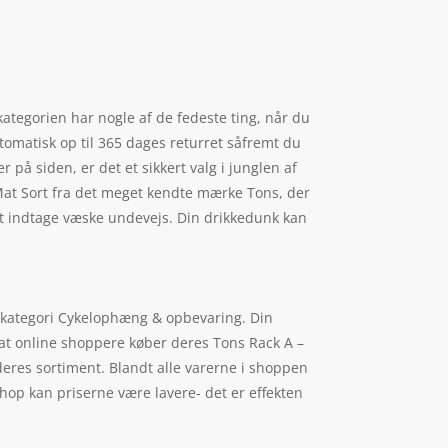
kategorien har nogle af de fedeste ting, når du
tomatisk op til 365 dages returret såfremt du
er på siden, er det et sikkert valg i junglen af
 – Mat Sort fra det meget kendte mærke Tons, der
 at indtage væske undevejs. Din drikkedunk kan
arekategori Cykelophæng & opbevaring. Din
at online shoppere køber deres Tons Rack A –
 deres sortiment. Blandt alle varerne i shoppen
shop kan priserne være lavere- det er effekten